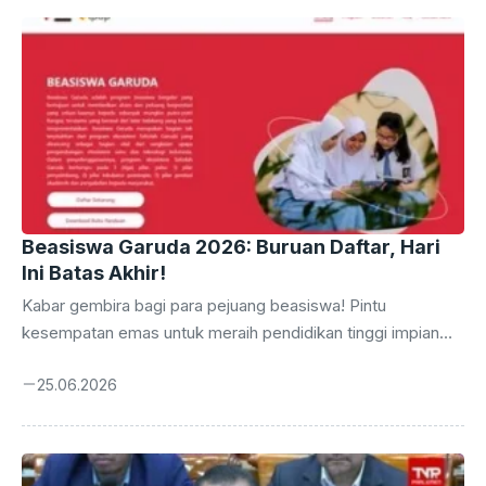
global yang lebih luas. Namun, di tengah optimisme
tersebut, muncul suara kritis yang mengajak untuk melihat
lebih dalam dampaknya. Universitas Gadjah Mada (UGM)
melalui salah satu wakil rektornya, secara tegas meminta
agar kehadiran kampus-kampus internasional ini dievaluasi
secara mendalam. Pertanyaan krusial yang diajukan adalah:
seberapa ...
Beasiswa Garuda 2026: Buruan Daftar, Hari
Ini Batas Akhir!
Kabar gembira bagi para pejuang beasiswa! Pintu
kesempatan emas untuk meraih pendidikan tinggi impian
melalui Beasiswa Garuda 2026 Gelombang 2 segera
25.06.2026
tertutup. Tenggat waktu pendaftaran adalah hari ini, Kamis,
25 Juni 2026, tepat pukul 23.59 WIB. Jangan lewatkan
momen krusial ini untuk mengamankan masa depan
pendidikan Anda. Bagi Anda yang berambisi melanjutkan