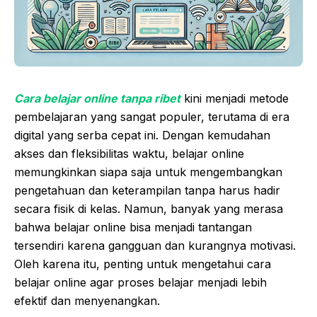
Cara belajar online tanpa ribet
kini menjadi metode
pembelajaran yang sangat populer, terutama di era
digital yang serba cepat ini. Dengan kemudahan
akses dan fleksibilitas waktu, belajar online
memungkinkan siapa saja untuk mengembangkan
pengetahuan dan keterampilan tanpa harus hadir
secara fisik di kelas. Namun, banyak yang merasa
bahwa belajar online bisa menjadi tantangan
tersendiri karena gangguan dan kurangnya motivasi.
Oleh karena itu, penting untuk mengetahui cara
belajar online agar proses belajar menjadi lebih
efektif dan menyenangkan.