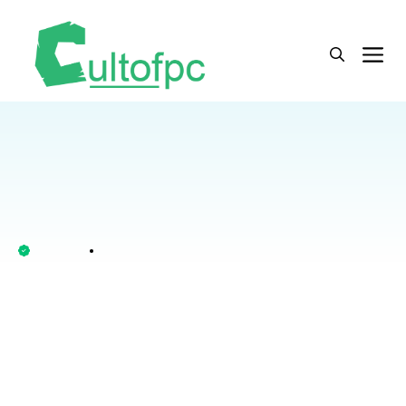
Langsung
ke
M
isi
Home
»
Teknologi
»
Kemajuan Teknologi Paling Revolusioner
Kemajuan Teknologi Paling
Revolusioner
cultofpc
23.01.2026