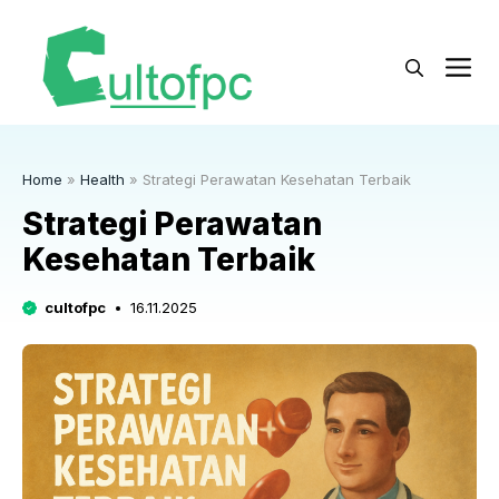
Langsung
ke
M
isi
Home
»
Health
»
Strategi Perawatan Kesehatan Terbaik
Strategi Perawatan
Kesehatan Terbaik
cultofpc
16.11.2025