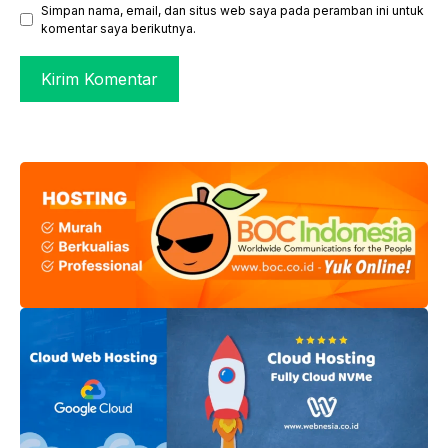
Simpan nama, email, dan situs web saya pada peramban ini untuk
komentar saya berikutnya.