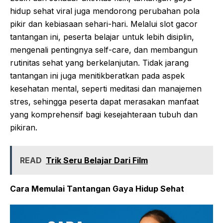
hidup sehat viral juga mendorong perubahan pola
pikir dan kebiasaan sehari-hari. Melalui
slot
gacor
tantangan ini, peserta belajar untuk lebih disiplin,
mengenali pentingnya self-care, dan membangun
rutinitas sehat yang berkelanjutan. Tidak jarang
tantangan ini juga menitikberatkan pada aspek
kesehatan mental, seperti meditasi dan manajemen
stres, sehingga peserta dapat merasakan manfaat
yang komprehensif bagi kesejahteraan tubuh dan
pikiran.
READ
Trik Seru Belajar Dari Film
Cara Memulai Tantangan Gaya Hidup Sehat