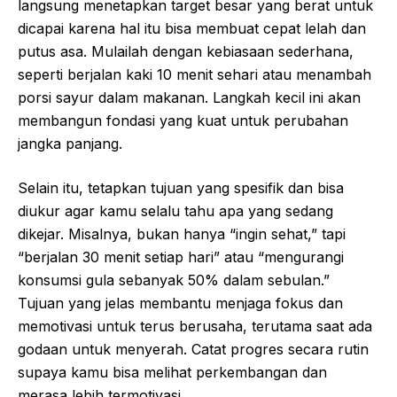
langsung menetapkan target besar yang berat untuk
dicapai karena hal itu bisa membuat cepat lelah dan
putus asa. Mulailah dengan kebiasaan sederhana,
seperti berjalan kaki 10 menit sehari atau menambah
porsi sayur dalam makanan. Langkah kecil ini akan
membangun fondasi yang kuat untuk perubahan
jangka panjang.
Selain itu, tetapkan tujuan yang spesifik dan bisa
diukur agar kamu selalu tahu apa yang sedang
dikejar. Misalnya, bukan hanya “ingin sehat,” tapi
“berjalan 30 menit setiap hari” atau “mengurangi
konsumsi gula sebanyak 50% dalam sebulan.”
Tujuan yang jelas membantu menjaga fokus dan
memotivasi untuk terus berusaha, terutama saat ada
godaan untuk menyerah. Catat progres secara rutin
supaya kamu bisa melihat perkembangan dan
merasa lebih termotivasi.