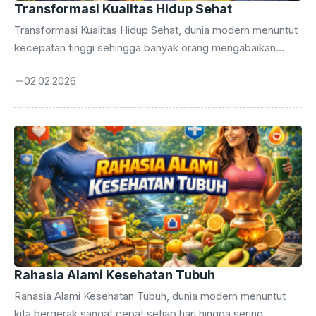
Transformasi Kualitas Hidup Sehat
Transformasi Kualitas Hidup Sehat, dunia modern menuntut
kecepatan tinggi sehingga banyak orang mengabaikan
sinyal tubuh mereka sendiri setiap hari. Anda membutuhkan
02.02.2026
strategi nyata untuk melakukan hidup sehat agar energi
tetap terjaga sepanjang waktu. Perubahan kecil yang
konsisten akan memberikan dampak besar pada kesehatan
fisik maupun kesehatan mental Anda nantinya. Kami melihat
banyak individu sukses memulai langkah mereka dengan
memperbaiki pola pikir tentang arti sehat sebenarnya.
Tubuh manusia merupakan mesin biologis yang
membutuhkan perawatan rutin agar tetap berfungsi dengan
performa yang ...
Rahasia Alami Kesehatan Tubuh
Rahasia Alami Kesehatan Tubuh, dunia modern menuntut
kita bergerak sangat cepat setiap hari hingga sering