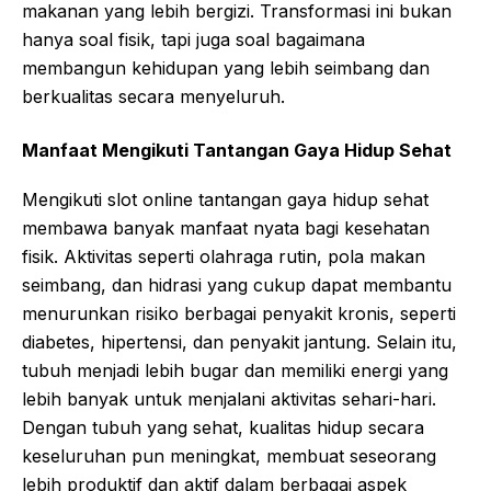
makanan yang lebih bergizi. Transformasi ini bukan
hanya soal fisik, tapi juga soal bagaimana
membangun kehidupan yang lebih seimbang dan
berkualitas secara menyeluruh.
Manfaat Mengikuti Tantangan Gaya Hidup Sehat
Mengikuti
slot online
tantangan gaya hidup sehat
membawa banyak manfaat nyata bagi kesehatan
fisik. Aktivitas seperti olahraga rutin, pola makan
seimbang, dan hidrasi yang cukup dapat membantu
menurunkan risiko berbagai penyakit kronis, seperti
diabetes, hipertensi, dan penyakit jantung. Selain itu,
tubuh menjadi lebih bugar dan memiliki energi yang
lebih banyak untuk menjalani aktivitas sehari-hari.
Dengan tubuh yang sehat, kualitas hidup secara
keseluruhan pun meningkat, membuat seseorang
lebih produktif dan aktif dalam berbagai aspek