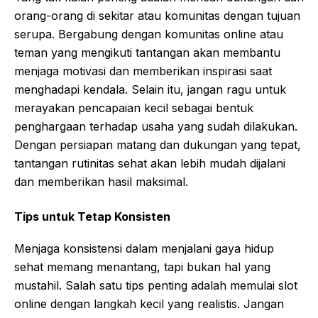
orang-orang di sekitar atau komunitas dengan tujuan
serupa. Bergabung dengan komunitas online atau
teman yang mengikuti tantangan akan membantu
menjaga motivasi dan memberikan inspirasi saat
menghadapi kendala. Selain itu, jangan ragu untuk
merayakan pencapaian kecil sebagai bentuk
penghargaan terhadap usaha yang sudah dilakukan.
Dengan persiapan matang dan dukungan yang tepat,
tantangan rutinitas sehat akan lebih mudah dijalani
dan memberikan hasil maksimal.
Tips untuk Tetap Konsisten
Menjaga konsistensi dalam menjalani gaya hidup
sehat memang menantang, tapi bukan hal yang
mustahil. Salah satu tips penting adalah memulai
slot
online
dengan langkah kecil yang realistis. Jangan