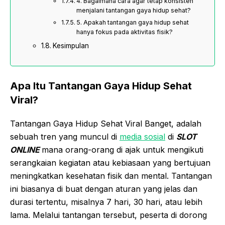
4. Bagaimana cara agar tetap konsisten
menjalani tantangan gaya hidup sehat?
5. Apakah tantangan gaya hidup sehat
hanya fokus pada aktivitas fisik?
Kesimpulan
Apa Itu Tantangan Gaya Hidup Sehat
Viral?
Tantangan Gaya Hidup Sehat Viral Banget, adalah
sebuah tren yang muncul di
media sosial
di
SLOT
ONLINE
mana orang-orang di ajak untuk mengikuti
serangkaian kegiatan atau kebiasaan yang bertujuan
meningkatkan kesehatan fisik dan mental. Tantangan
ini biasanya di buat dengan aturan yang jelas dan
durasi tertentu, misalnya 7 hari, 30 hari, atau lebih
lama. Melalui tantangan tersebut, peserta di dorong