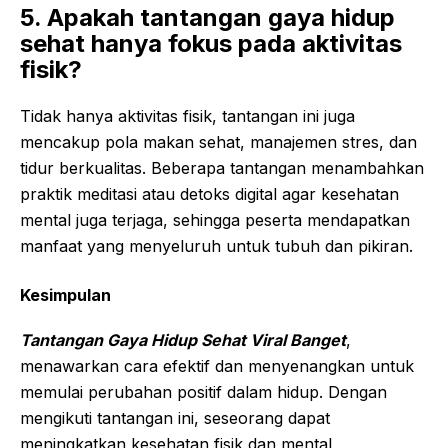
5. Apakah tantangan gaya hidup
sehat hanya fokus pada aktivitas
fisik?
Tidak hanya aktivitas fisik, tantangan ini juga
mencakup pola makan sehat, manajemen stres, dan
tidur berkualitas. Beberapa tantangan menambahkan
praktik meditasi atau detoks digital agar kesehatan
mental juga terjaga, sehingga peserta mendapatkan
manfaat yang menyeluruh untuk tubuh dan pikiran.
Kesimpulan
Tantangan Gaya Hidup Sehat Viral Banget
,
menawarkan cara efektif dan menyenangkan untuk
memulai perubahan positif dalam hidup. Dengan
mengikuti tantangan ini, seseorang dapat
meningkatkan kesehatan fisik dan mental,