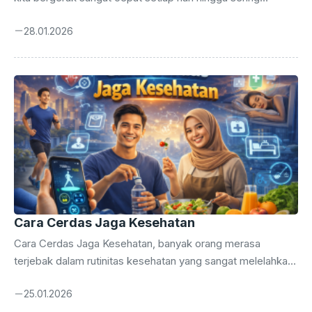
melupakan kebutuhan dasar biologis manusia. Tubuh
28.01.2026
manusia memerlukan perhatian khusus agar tetap berfungsi
optimal dalam jangka panjang tanpa ketergantungan pada
bahan-bahan kimia sintetis. Banyak orang mulai mencari
kesehatan tubuh karena merasa lelah dengan efek samping
obat-obatan modern yang sering muncul tiba-tiba.
Pendekatan alami menawarkan solusi berkelanjutan yang
menyentuh akar permasalahan kesehatan Anda melalui
perbaikan gaya hidup secara menyeluruh dan konsisten.
Menemukan keseimbangan antara aktivitas fisik ...
Cara Cerdas Jaga Kesehatan
Cara Cerdas Jaga Kesehatan, banyak orang merasa
terjebak dalam rutinitas kesehatan yang sangat melelahkan
namun memberikan hasil yang sangat minim. Anda
25.01.2026
membutuhkan jaga kesehatan agar mampu