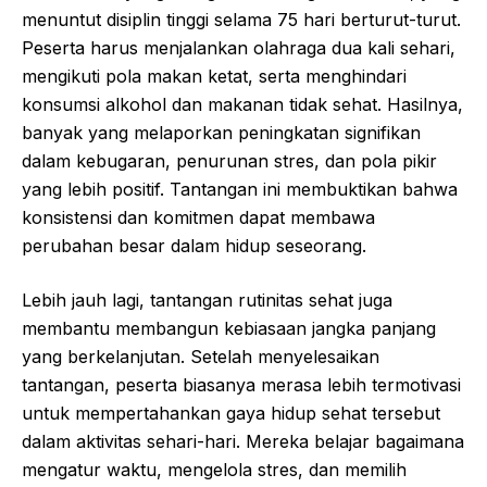
menuntut disiplin tinggi selama 75 hari berturut-turut.
Peserta harus menjalankan olahraga dua kali sehari,
mengikuti pola makan ketat, serta menghindari
konsumsi alkohol dan makanan tidak sehat. Hasilnya,
banyak yang melaporkan peningkatan signifikan
dalam kebugaran, penurunan stres, dan pola pikir
yang lebih positif. Tantangan ini membuktikan bahwa
konsistensi dan komitmen dapat membawa
perubahan besar dalam hidup seseorang.
Lebih jauh lagi, tantangan rutinitas sehat juga
membantu membangun kebiasaan jangka panjang
yang berkelanjutan. Setelah menyelesaikan
tantangan, peserta biasanya merasa lebih termotivasi
untuk mempertahankan gaya hidup sehat tersebut
dalam aktivitas sehari-hari. Mereka belajar bagaimana
mengatur waktu, mengelola stres, dan memilih