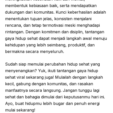
membentuk kebiasaan baik, serta mendapatkan
dukungan dari komunitas. Kunci keberhasilan adalah
menentukan tujuan jelas, konsisten menjalani
rencana, dan tetap termotivasi meski menghadapi
rintangan. Dengan komitmen dan disiplin, tantangan
gaya hidup sehat dapat menjadi langkah awal menuju
kehidupan yang lebih seimbang, produktif, dan
bermakna secara menyeluruh.
Sudah siap memulai perubahan hidup sehat yang
menyenangkan? Yuk, ikuti tantangan gaya hidup
sehat viral sekarang juga! Mulailah dengan langkah
kecil, gabung dengan komunitas, dan rasakan
manfaatnya secara langsung. Jangan tunggu lagi
sehat dan bahagia dimulai dari keputusanmu hari ini.
Ayo, buat hidupmu lebih bugar dan penuh energi
mulai sekarang!