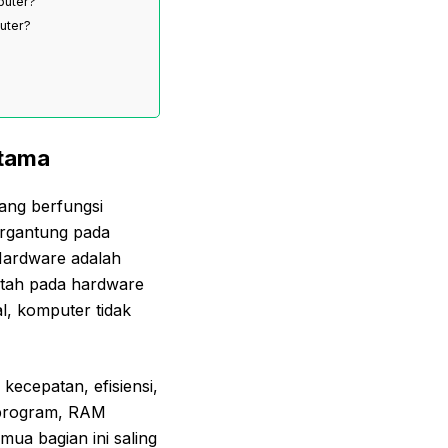
puter?
uter?
Utama
ang berfungsi
ergantung pada
Hardware adalah
ntah pada hardware
l, komputer tidak
ecepatan, efisiensi,
 program, RAM
ua bagian ini saling