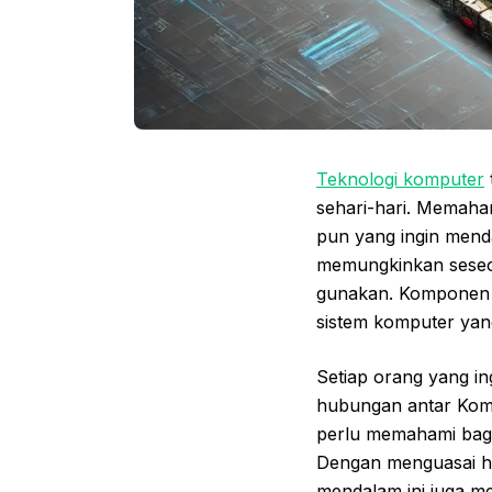
Teknologi komputer
sehari-hari. Memah
pun yang ingin mend
memungkinkan seseor
gunakan. Komponen 
sistem komputer yan
Setiap orang yang i
hubungan antar Ko
perlu memahami bagia
Dengan menguasai hal
mendalam ini juga m