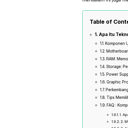
Table of Cont
Apa Itu Tek
Komponen Ut
Motherboar
RAM: Memor
Storage: P
Power Supp
Graphic Pro
Perkembang
Tips Memil
FAQ : Komp
1. A
2. 