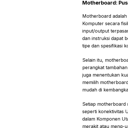
Motherboard: Pu
Motherboard adalah
Komputer secara fis
input/output terpasa
dan instruksi dapat 
tipe dan spesifikasi 
Selain itu, mother
perangkat tambahan s
juga menentukan kual
memilih motherboard
mudah di kembangka
Setiap motherboard 
seperti konektivita
dalam Komponen Uta
merakit atau meng-u