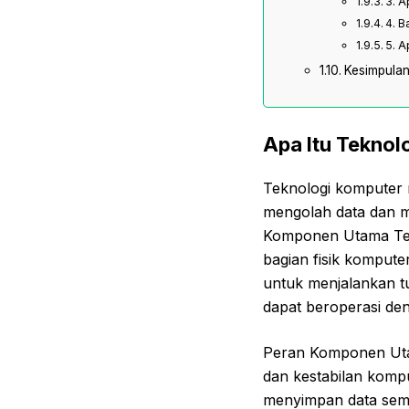
3. 
4. 
5. 
Kesimpula
Apa Itu Tekno
Teknologi komputer 
mengolah data dan m
Komponen Utama Tekn
bagian fisik komput
untuk menjalankan t
dapat beroperasi den
Peran Komponen Utam
dan kestabilan kompu
menyimpan data seme