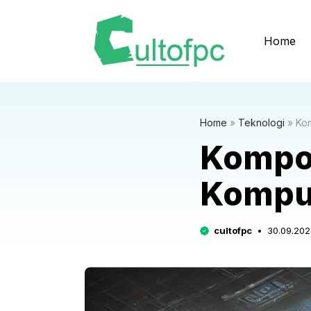
Langsung
ke
Home
isi
Home
»
Teknologi
»
Ko
Kompo
Kompu
cultofpc
30.09.202