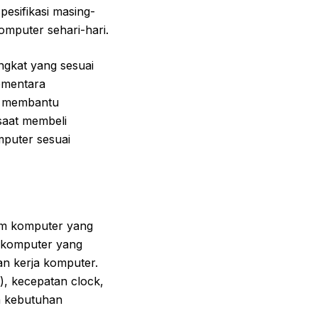
esifikasi masing-
puter sehari-hari.
gkat yang sesuai
ementara
i membantu
aat membeli
mputer sesuai
tem komputer yang
 komputer yang
an kerja komputer.
e), kecepatan clock,
n kebutuhan