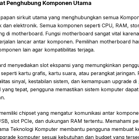
sat Penghubung Komponen Utama
 papan sirkuit utama yang menghubungkan semua Kompon
ik dan elektronik. Semua komponen seperti CPU, RAM, sto
ng di motherboard. Fungsi motherboard sangat vital karen
berjalan lancar antar komponen. Pemilihan motherboard ha
komponen lain agar kompatibilitas terjaga.
board menyediakan slot ekspansi yang memungkinkan pen
eperti kartu grafis, kartu suara, atau perangkat jaringan.
itas sinyal, kestabilan sistem, dan kemampuan upgrade di
 yang tepat, pengguna memastikan sistem komputer dapat 
n.
memiliki chipset yang mengatur komunikasi antar kompone
s USB, slot PCIe, dan dukungan RAM tertentu. Memahami p
ma Teknologi Komputer membantu pengguna membuat ke
pgrade komputer sesuai kebutuhan dan budget yang tersed