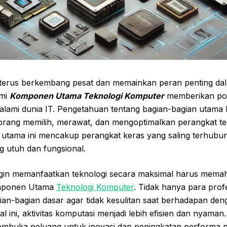
terus berkembang pesat dan memainkan peran penting da
ami
Komponen Utama Teknologi Komputer
memberikan pond
alami dunia IT. Pengetahuan tentang bagian-bagian utama
ang memilih, merawat, dan mengoptimalkan perangkat tek
utama ini mencakup perangkat keras yang saling terhub
g utuh dan fungsional.
ngin memanfaatkan teknologi secara maksimal harus memah
mponen Utama
Teknologi Komputer
. Tidak hanya para prof
n-bagian dasar agar tidak kesulitan saat berhadapan deng
 ini, aktivitas komputasi menjadi lebih efisien dan nyama
embuka peluang untuk inovasi dan peningkatan performa 