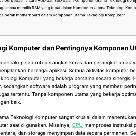
Apa perbedaan antara HDD dan SSD dalam Komponen Utama Teknologi Kom
Bagaimana memilih RAM yang tepat dalam Komponen Utama Teknologi Komp
Apa peran motherboard dalam Komponen Utama Teknologi Komputer?
n
logi Komputer dan Pentingnya Komponen 
mencakup seluruh perangkat keras dan perangkat lunak y
enjalankan berbagai aplikasi. Semua aktivitas komputer b
ologi Komputer yang bekerja bersama secara sinergis. 
er, sedangkan software adalah program yang memberi peri
ugas tertentu. Tanpa komponen utama yang bekerja optima
gan baik.
a Teknologi Komputer sangat krusial dalam menentukan k
ter saat di gunakan. Misalnya,
CPU
memproses instruksi
ntara, dan storage menyimpan data secara permanen. Sem