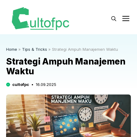
Langsung
ke
M
isi
Home
»
Tips & Tricks
»
Strategi Ampuh Manajemen Waktu
Strategi Ampuh Manajemen
Waktu
cultofpc
16.09.2025