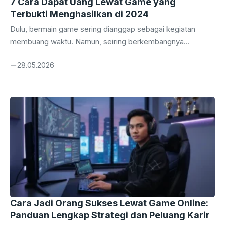
7 Cara Dapat Uang Lewat Game yang
Terbukti Menghasilkan di 2024
Dulu, bermain game sering dianggap sebagai kegiatan
membuang waktu. Namun, seiring berkembangnya
ekonomi digital, paradigma tersebut berubah total. Saat ini,
28.05.2026
cara dapat uang lewat game bukan lagi sekadar impian,
melainkan profesi nyata yang dijalani oleh jutaan orang di
seluruh dunia. Dari remaja hingga dewasa, banyak yang
berhasil meraup pundi-pundi rupiah hanya dari balik layar
monitor atau smartphone. Apakah Anda ingin mengubah
hobi menjadi sumber penghasilan? Artikel ini akan
mengupas tuntas berbagai strategi dan metode yang bisa
Anda lakukan untuk menghasilkan ...
Cara Jadi Orang Sukses Lewat Game Online:
Panduan Lengkap Strategi dan Peluang Karir