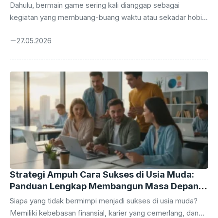
Dahulu, bermain game sering kali dianggap sebagai
kegiatan yang membuang-buang waktu atau sekadar hobi
pengisi waktu luang. Namun, seiring dengan pesatnya
27.05.2026
perkembangan teknologi digital dan industri hiburan,
persepsi tersebut telah berubah total. Saat ini, cara jadi
orang sukses lewat game online bukan lagi sekadar impian
kosong, melainkan realitas yang sudah dibuktikan oleh
banyak orang. Industri gaming telah bertransformasi
menjadi ekosistem bernilai miliaran dolar. Mulai dari atlet e-
sports profesional hingga kreator konten di platform
streaming, peluang untuk membangun karir yang solid ...
Strategi Ampuh Cara Sukses di Usia Muda:
Panduan Lengkap Membangun Masa Depan
Gemilang
Siapa yang tidak bermimpi menjadi sukses di usia muda?
Memiliki kebebasan finansial, karier yang cemerlang, dan