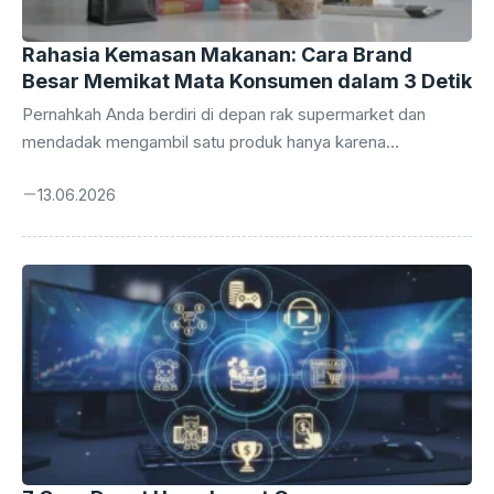
Rahasia Kemasan Makanan: Cara Brand
Besar Memikat Mata Konsumen dalam 3 Detik
Pernahkah Anda berdiri di depan rak supermarket dan
mendadak mengambil satu produk hanya karena
tampilannya menarik? Anda tidak sendirian. Itulah kekuatan
13.06.2026
absolut dari sebuah desain kemasan produk makanan yang
bekerja sebagai ‘salesman’ paling setia selama 24 jam
penuh tanpa pernah mengeluh. Di dunia yang serba cepat
ini, mata konsumen hanya butuh tiga detik untuk
memutuskan: beli atau tinggalkan. Desain kemasan bukan
sekadar tentang estetika semata. Ini adalah pertempuran
psikologi, strategi pemasaran, dan jaminan keamanan
pangan yang dibungkus menjadi satu entitas ...