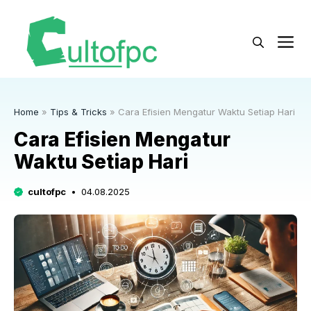
Langsung
ke
M
isi
Home
»
Tips & Tricks
»
Cara Efisien Mengatur Waktu Setiap Hari
Cara Efisien Mengatur
Waktu Setiap Hari
cultofpc
04.08.2025