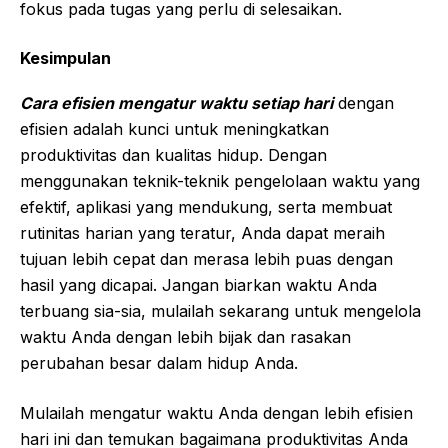
fokus pada tugas yang perlu di selesaikan.
Kesimpulan
Cara efisien mengatur waktu setiap hari
dengan
efisien adalah kunci untuk meningkatkan
produktivitas dan kualitas hidup. Dengan
menggunakan teknik-teknik pengelolaan waktu yang
efektif, aplikasi yang mendukung, serta membuat
rutinitas harian yang teratur, Anda dapat meraih
tujuan lebih cepat dan merasa lebih puas dengan
hasil yang dicapai. Jangan biarkan waktu Anda
terbuang sia-sia, mulailah sekarang untuk mengelola
waktu Anda dengan lebih bijak dan rasakan
perubahan besar dalam hidup Anda.
Mulailah mengatur waktu Anda dengan lebih efisien
hari ini dan temukan bagaimana produktivitas Anda