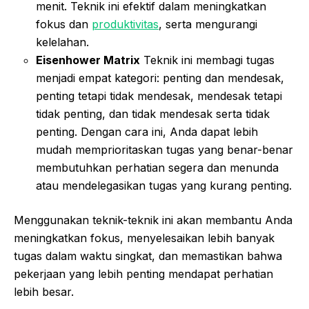
menit. Teknik ini efektif dalam meningkatkan
fokus dan
produktivitas
, serta mengurangi
kelelahan.
Eisenhower Matrix
Teknik ini membagi tugas
menjadi empat kategori: penting dan mendesak,
penting tetapi tidak mendesak, mendesak tetapi
tidak penting, dan tidak mendesak serta tidak
penting. Dengan cara ini, Anda dapat lebih
mudah memprioritaskan tugas yang benar-benar
membutuhkan perhatian segera dan menunda
atau mendelegasikan tugas yang kurang penting.
Menggunakan teknik-teknik ini akan membantu Anda
meningkatkan fokus, menyelesaikan lebih banyak
tugas dalam waktu singkat, dan memastikan bahwa
pekerjaan yang lebih penting mendapat perhatian
lebih besar.