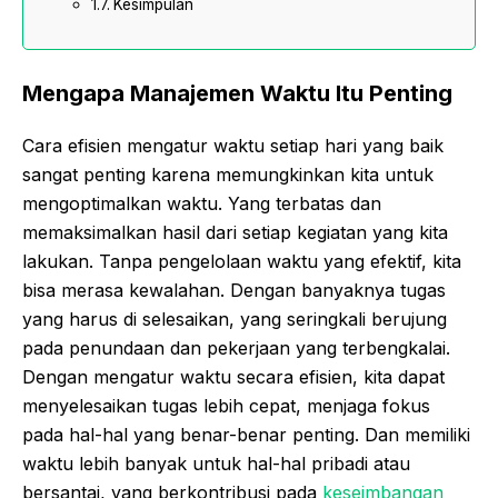
Kesimpulan
Mengapa Manajemen Waktu Itu Penting
Cara efisien mengatur waktu setiap hari yang baik
sangat penting karena memungkinkan kita untuk
mengoptimalkan waktu. Yang terbatas dan
memaksimalkan hasil dari setiap kegiatan yang kita
lakukan. Tanpa pengelolaan waktu yang efektif, kita
bisa merasa kewalahan. Dengan banyaknya tugas
yang harus di selesaikan, yang seringkali berujung
pada penundaan dan pekerjaan yang terbengkalai.
Dengan mengatur waktu secara efisien, kita dapat
menyelesaikan tugas lebih cepat, menjaga fokus
pada hal-hal yang benar-benar penting. Dan memiliki
waktu lebih banyak untuk hal-hal pribadi atau
bersantai, yang berkontribusi pada
keseimbangan