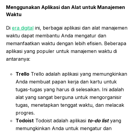
Menggunakan Aplikasi dan Alat untuk Manajemen
Waktu
Di
era digital
ini, berbagai aplikasi dan alat manajemen
waktu dapat membantu Anda mengatur dan
memanfaatkan waktu dengan lebih efisien. Beberapa
aplikasi yang populer untuk manajemen waktu di
antaranya:
Trello
Trello adalah aplikasi yang memungkinkan
Anda membuat papan kerja dan kartu untuk
tugas-tugas yang harus di selesaikan. Ini adalah
alat yang sangat berguna untuk mengorganisir
tugas, menetapkan tenggat waktu, dan melacak
progres.
Todoist
Todoist adalah aplikasi
to-do list
yang
memungkinkan Anda untuk mengatur dan