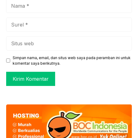
Nama
Surel
Situs
web
Simpan nama, email, dan situs web saya pada peramban ini untuk
komentar saya berikutnya.