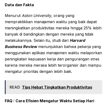
Data dan Fakta
Menurut
Aston University
, orang yang
mempraktikkan manajemen waktu yang baik dapat
meningkatkan produktivitas mereka hingga 25% lebih
banyak di bandingkan dengan mereka yang tidak
melakukannya. Selain itu, studi dari
Harvard
Business Review
menunjukkan bahwa pekerja yang
menggunakan aplikasi manajemen waktu melaporkan
peningkatan kepuasan kerja dan pengurangan stres
karena mereka merasa lebih terorganisir dan mampu
mengatur prioritas dengan lebih baik.
READ
Tips Hebat Tingkatkan Produktivitas
FAQ : Cara Efisien Mengatur Waktu Setiap Hari