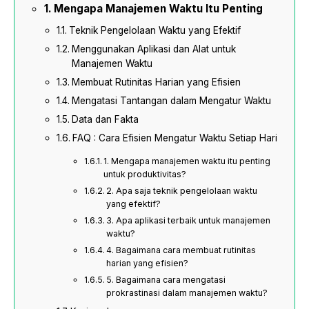
Mengapa Manajemen Waktu Itu Penting
Teknik Pengelolaan Waktu yang Efektif
Menggunakan Aplikasi dan Alat untuk
Manajemen Waktu
Membuat Rutinitas Harian yang Efisien
Mengatasi Tantangan dalam Mengatur Waktu
Data dan Fakta
FAQ : Cara Efisien Mengatur Waktu Setiap Hari
1. Mengapa manajemen waktu itu penting
untuk produktivitas?
2. Apa saja teknik pengelolaan waktu
yang efektif?
3. Apa aplikasi terbaik untuk manajemen
waktu?
4. Bagaimana cara membuat rutinitas
harian yang efisien?
5. Bagaimana cara mengatasi
prokrastinasi dalam manajemen waktu?