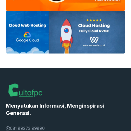
Menyatukan Informasi, Menginspirasi
Generasi.
081 89273 99890