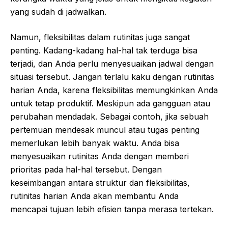
yang sudah di jadwalkan.
Namun, fleksibilitas dalam rutinitas juga sangat
penting. Kadang-kadang hal-hal tak terduga bisa
terjadi, dan Anda perlu menyesuaikan jadwal dengan
situasi tersebut. Jangan terlalu kaku dengan rutinitas
harian Anda, karena fleksibilitas memungkinkan Anda
untuk tetap produktif. Meskipun ada gangguan atau
perubahan mendadak. Sebagai contoh, jika sebuah
pertemuan mendesak muncul atau tugas penting
memerlukan lebih banyak waktu. Anda bisa
menyesuaikan rutinitas Anda dengan memberi
prioritas pada hal-hal tersebut. Dengan
keseimbangan antara struktur dan fleksibilitas,
rutinitas harian Anda akan membantu Anda
mencapai tujuan lebih efisien tanpa merasa tertekan.