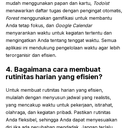
mudah menggunakan papan dan kartu,
Todoist
menawarkan daftar tugas dengan pengingat otomatis,
Forest
menggunakan gamifikasi untuk membantu
Anda tetap fokus, dan
Google Calendar
menyarankan waktu untuk kegiatan tertentu dan
mengingatkan Anda tentang tenggat waktu. Semua
aplikasi ini mendukung pengelolaan waktu agar lebih
terorganisir dan efisien.
4. Bagaimana cara membuat
rutinitas harian yang efisien?
Untuk membuat rutinitas harian yang efisien,
mulailah dengan menyusun jadwal yang realistis,
yang mencakup waktu untuk pekerjaan, istirahat,
olahraga, dan kegiatan pribadi. Pastikan rutinitas
Anda fleksibel, sehingga Anda dapat menyesuaikan
diri jika ada perubahan mendadak. Jangan terlalu