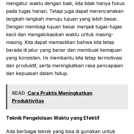
mengatur waktu dengan baik, kita tidak hanya fokus
pada tugas harian. Tetapi juga dapat merencanakan
langkah-langkah menuju tujuan yang lebih besar.
Dengan membagi tujuan besar menjadi tugas-tugas
kecil dan mengalokasikan waktu untuk masing-
masing. Kita dapat memastikan bahwa kita tetap
berada di jalur yang benar dan membuat kemajuan
yang konsisten. Ini membantu kita tetap termotivasi
dan produktif, serta meningkatkan rasa pencapaian
dan kepuasan dalam hidup.
READ
Cara Praktis Meningkatkan
Produktivitas
Teknik Pengelolaan Waktu yang Efektif
Ada berbagai teknik yang bisa di gunakan untuk