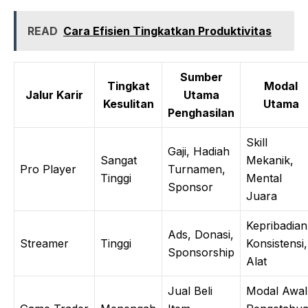
READ
Cara Efisien Tingkatkan Produktivitas
Sumber
Tingkat
Modal
Jalur Karir
Utama
Kesulitan
Utama
Penghasilan
Skill
Gaji, Hadiah
Sangat
Mekanik,
Pro Player
Turnamen,
Tinggi
Mental
Sponsor
Juara
Kepribadian
Ads, Donasi,
Streamer
Tinggi
Konsistensi,
Sponsorship
Alat
Jual Beli
Modal Awal