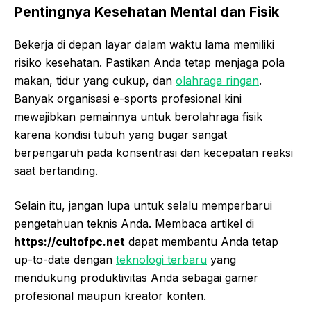
Pentingnya Kesehatan Mental dan Fisik
Bekerja di depan layar dalam waktu lama memiliki
risiko kesehatan. Pastikan Anda tetap menjaga pola
makan, tidur yang cukup, dan
olahraga ringan
.
Banyak organisasi e-sports profesional kini
mewajibkan pemainnya untuk berolahraga fisik
karena kondisi tubuh yang bugar sangat
berpengaruh pada konsentrasi dan kecepatan reaksi
saat bertanding.
Selain itu, jangan lupa untuk selalu memperbarui
pengetahuan teknis Anda. Membaca artikel di
https://cultofpc.net
dapat membantu Anda tetap
up-to-date dengan
teknologi terbaru
yang
mendukung produktivitas Anda sebagai gamer
profesional maupun kreator konten.