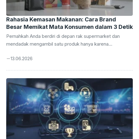
Rahasia Kemasan Makanan: Cara Brand
Besar Memikat Mata Konsumen dalam 3 Detik
Pernahkah Anda berdiri di depan rak supermarket dan
mendadak mengambil satu produk hanya karena
tampilannya menarik? Anda tidak sendirian. Itulah kekuatan
13.06.2026
absolut dari sebuah desain kemasan produk makanan yang
bekerja sebagai ‘salesman’ paling setia selama 24 jam
penuh tanpa pernah mengeluh. Di dunia yang serba cepat
ini, mata konsumen hanya butuh tiga detik untuk
memutuskan: beli atau tinggalkan. Desain kemasan bukan
sekadar tentang estetika semata. Ini adalah pertempuran
psikologi, strategi pemasaran, dan jaminan keamanan
pangan yang dibungkus menjadi satu entitas ...