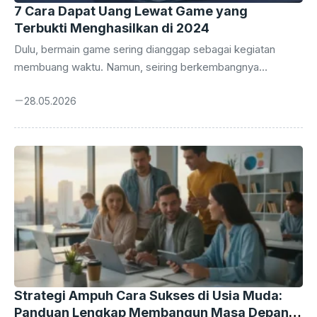
7 Cara Dapat Uang Lewat Game yang
Terbukti Menghasilkan di 2024
Dulu, bermain game sering dianggap sebagai kegiatan
membuang waktu. Namun, seiring berkembangnya
ekonomi digital, paradigma tersebut berubah total. Saat ini,
28.05.2026
cara dapat uang lewat game bukan lagi sekadar impian,
melainkan profesi nyata yang dijalani oleh jutaan orang di
seluruh dunia. Dari remaja hingga dewasa, banyak yang
berhasil meraup pundi-pundi rupiah hanya dari balik layar
monitor atau smartphone. Apakah Anda ingin mengubah
hobi menjadi sumber penghasilan? Artikel ini akan
mengupas tuntas berbagai strategi dan metode yang bisa
Anda lakukan untuk menghasilkan ...
Strategi Ampuh Cara Sukses di Usia Muda:
Panduan Lengkap Membangun Masa Depan