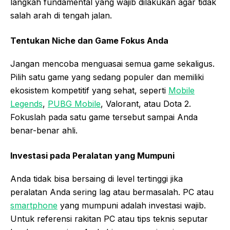
langkah fundamental yang wajib dilakukan agar tidak
salah arah di tengah jalan.
Tentukan Niche dan Game Fokus Anda
Jangan mencoba menguasai semua game sekaligus.
Pilih satu game yang sedang populer dan memiliki
ekosistem kompetitif yang sehat, seperti
Mobile
Legends
,
PUBG Mobile
, Valorant, atau Dota 2.
Fokuslah pada satu game tersebut sampai Anda
benar-benar ahli.
Investasi pada Peralatan yang Mumpuni
Anda tidak bisa bersaing di level tertinggi jika
peralatan Anda sering lag atau bermasalah. PC atau
smartphone
yang mumpuni adalah investasi wajib.
Untuk referensi rakitan PC atau tips teknis seputar