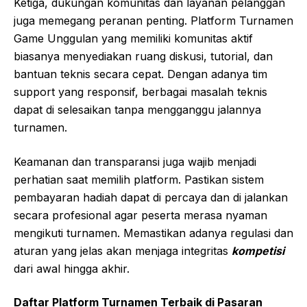
Ketiga, dukungan komunitas dan layanan pelanggan
juga memegang peranan penting. Platform Turnamen
Game Unggulan yang memiliki komunitas aktif
biasanya menyediakan ruang diskusi, tutorial, dan
bantuan teknis secara cepat. Dengan adanya tim
support yang responsif, berbagai masalah teknis
dapat di selesaikan tanpa mengganggu jalannya
turnamen.
Keamanan dan transparansi juga wajib menjadi
perhatian saat memilih platform. Pastikan sistem
pembayaran hadiah dapat di percaya dan di jalankan
secara profesional agar peserta merasa nyaman
mengikuti turnamen. Memastikan adanya regulasi dan
aturan yang jelas akan menjaga integritas
kompetisi
dari awal hingga akhir.
Daftar Platform Turnamen Terbaik di Pasaran