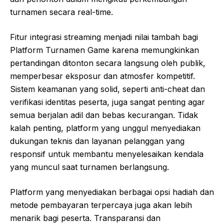
turnamen secara real-time.
Fitur integrasi streaming menjadi nilai tambah bagi
Platform Turnamen Game karena memungkinkan
pertandingan ditonton secara langsung oleh publik,
memperbesar eksposur dan atmosfer kompetitif.
Sistem keamanan yang solid, seperti anti-cheat dan
verifikasi identitas peserta, juga sangat penting agar
semua berjalan adil dan bebas kecurangan. Tidak
kalah penting, platform yang unggul menyediakan
dukungan teknis dan layanan pelanggan yang
responsif untuk membantu menyelesaikan kendala
yang muncul saat turnamen berlangsung.
Platform yang menyediakan berbagai opsi hadiah dan
metode pembayaran terpercaya juga akan lebih
menarik bagi peserta. Transparansi dan