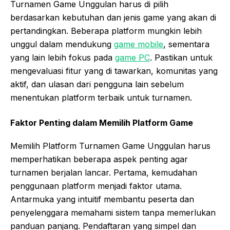
Turnamen Game Unggulan harus di pilih
berdasarkan kebutuhan dan jenis game yang akan di
pertandingkan. Beberapa platform mungkin lebih
unggul dalam mendukung
game mobile
, sementara
yang lain lebih fokus pada
game PC
. Pastikan untuk
mengevaluasi fitur yang di tawarkan, komunitas yang
aktif, dan ulasan dari pengguna lain sebelum
menentukan platform terbaik untuk turnamen.
Faktor Penting dalam Memilih Platform Game
Memilih Platform Turnamen Game Unggulan harus
memperhatikan beberapa aspek penting agar
turnamen berjalan lancar. Pertama, kemudahan
penggunaan platform menjadi faktor utama.
Antarmuka yang intuitif membantu peserta dan
penyelenggara memahami sistem tanpa memerlukan
panduan panjang. Pendaftaran yang simpel dan