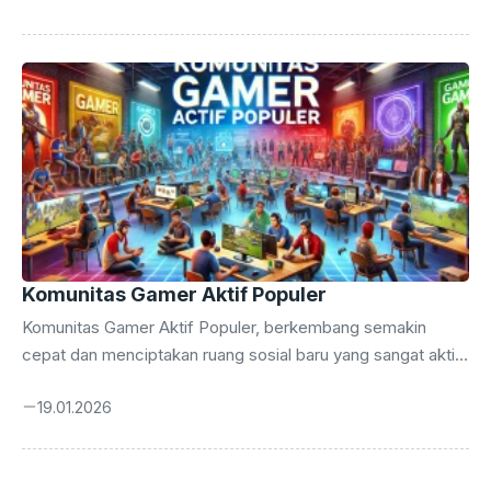
nyata bagi kita semua. Anda pasti ingin segera merasakan
sensasi bermain dalam lingkungan yang penuh dengan
detail gameplay seru. Teknologi terbaru membawa kita
menuju standar hiburan yang belum pernah terbayangkan
oleh siapa pun pada dekade sebelumnya. Setiap detik
dalam permainan modern menawarkan keajaiban teknis
yang mampu membuat mulut kita ...
Komunitas Gamer Aktif Populer
Komunitas Gamer Aktif Populer, berkembang semakin
cepat dan menciptakan ruang sosial baru yang sangat aktif,
penuh kreativitas, dan menarik bagi banyak pemain. Banyak
19.01.2026
gamer dari berbagai level mencari tempat berkumpul yang
nyaman untuk berdiskusi, mabar, belajar mekanik baru,
hingga berbagi pengalaman unik yang mereka alami selama