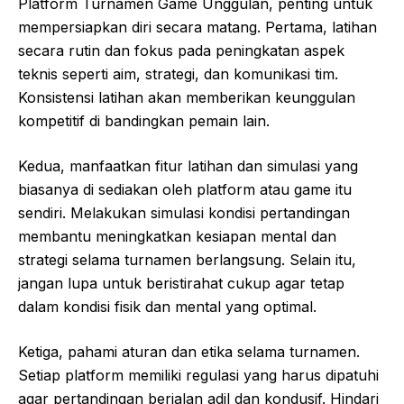
Platform Turnamen Game Unggulan, penting untuk
mempersiapkan diri secara matang. Pertama, latihan
secara rutin dan fokus pada peningkatan aspek
teknis seperti aim, strategi, dan komunikasi tim.
Konsistensi latihan akan memberikan keunggulan
kompetitif di bandingkan pemain lain.
Kedua, manfaatkan fitur latihan dan simulasi yang
biasanya di sediakan oleh platform atau game itu
sendiri. Melakukan simulasi kondisi pertandingan
membantu meningkatkan kesiapan mental dan
strategi selama turnamen berlangsung. Selain itu,
jangan lupa untuk beristirahat cukup agar tetap
dalam kondisi fisik dan mental yang optimal.
Ketiga, pahami aturan dan etika selama turnamen.
Setiap platform memiliki regulasi yang harus dipatuhi
agar pertandingan berjalan adil dan kondusif. Hindari