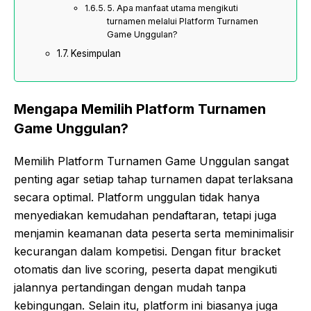
5. Apa manfaat utama mengikuti
turnamen melalui Platform Turnamen
Game Unggulan?
Kesimpulan
Mengapa Memilih Platform Turnamen
Game Unggulan?
Memilih Platform Turnamen Game Unggulan sangat
penting agar setiap tahap turnamen dapat terlaksana
secara optimal. Platform unggulan tidak hanya
menyediakan kemudahan pendaftaran, tetapi juga
menjamin keamanan data peserta serta meminimalisir
kecurangan dalam kompetisi. Dengan fitur bracket
otomatis dan live scoring, peserta dapat mengikuti
jalannya pertandingan dengan mudah tanpa
kebingungan. Selain itu, platform ini biasanya juga