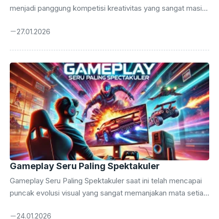
menjadi panggung kompetisi kreativitas yang sangat masif
bagi semua orang. Kamu harus memahami bahwa strategi
27.01.2026
konten gaming memerlukan kombinasi antara kepribadian
unik dan penguasaan teknologi. Para penonton masa kini
tidak hanya mencari tontonan gameplay biasa namun
mereka menginginkan pengalaman yang imersif.
Keberhasilan kamu dalam membangun narasi yang kuat
akan menentukan seberapa jauh jangkauan pengaruh yang
bisa kamu dapatkan. Kreator papan atas selalu memulai
langkah mereka dengan riset mendalam mengenai tren
pasar yang sedang berkembang ...
Gameplay Seru Paling Spektakuler
Gameplay Seru Paling Spektakuler saat ini telah mencapai
puncak evolusi visual yang sangat memanjakan mata setiap
pemain. Para pengembang kelas dunia kini sukses
24.01.2026
menciptakan dunia digital yang terasa sangat hidup dan