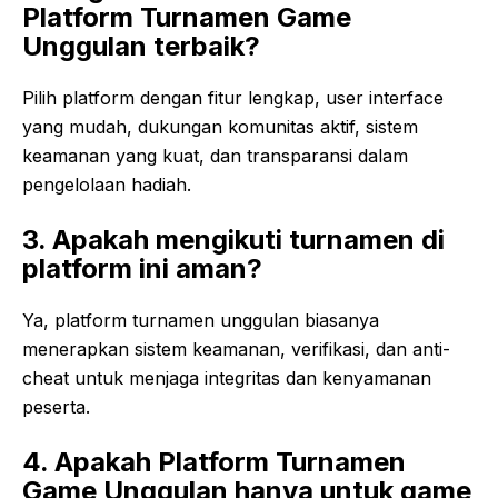
Platform Turnamen Game
Unggulan terbaik?
Pilih platform dengan fitur lengkap, user interface
yang mudah, dukungan komunitas aktif, sistem
keamanan yang kuat, dan transparansi dalam
pengelolaan hadiah.
3. Apakah mengikuti turnamen di
platform ini aman?
Ya, platform turnamen unggulan biasanya
menerapkan sistem keamanan, verifikasi, dan anti-
cheat untuk menjaga integritas dan kenyamanan
peserta.
4. Apakah Platform Turnamen
Game Unggulan hanya untuk game