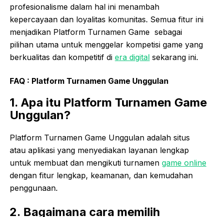
profesionalisme dalam hal ini menambah
kepercayaan dan loyalitas komunitas. Semua fitur ini
menjadikan Platform Turnamen Game sebagai
pilihan utama untuk menggelar kompetisi game yang
berkualitas dan kompetitif di
era digital
sekarang ini.
FAQ :
Platform Turnamen Game Unggulan
1. Apa itu Platform Turnamen Game
Unggulan?
Platform Turnamen Game Unggulan adalah situs
atau aplikasi yang menyediakan layanan lengkap
untuk membuat dan mengikuti turnamen
game online
dengan fitur lengkap, keamanan, dan kemudahan
penggunaan.
2. Bagaimana cara memilih