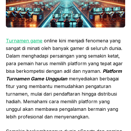
Turnamen game
online kini menjadi fenomena yang
sangat di minati oleh banyak gamer di seluruh dunia.
Dalam menghadapi persaingan yang semakin ketat,
para pemain harus memilih platform yang tepat agar
bisa berkompetisi dengan adil dan nyaman.
Platform
Turnamen Game Unggulan
menyediakan berbagai
fitur yang membantu memudahkan pengaturan
turnamen, mulai dari pendaftaran hingga distribusi
hadiah. Memahami cara memilih platform yang
unggul akan membawa pengalaman bermain yang
lebih profesional dan menyenangkan.