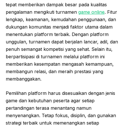
tepat memberikan dampak besar pada kualitas
pengalaman mengikuti turnamen
game online
. Fitur
lengkap, keamanan, kemudahan penggunaan, dan
dukungan komunitas menjadi faktor utama dalam
menentukan platform terbaik. Dengan platform
unggulan, turnamen dapat berjalan lancar, adil, dan
penuh semangat kompetisi yang sehat. Selain itu,
berpartisipasi di turnamen melalui platform ini
memberikan kesempatan mengasah kemampuan,
membangun relasi, dan meraih prestasi yang
membanggakan.
Pemilihan platform harus disesuaikan dengan jenis
game dan kebutuhan peserta agar setiap
pertandingan terasa menantang namun
menyenangkan. Tetap fokus, disiplin, dan gunakan
strategi terbaik untuk memenangkan setiap