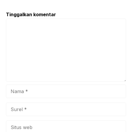
bermain. Karena itu, Komunitas Gamer Aktif menjadi salah
satu pusat pertemuan terbaik yang menghubungkan pemain
Tinggalkan komentar
muda, dewasa, hingga calon pro player dalam satu
Komentar
ekosistem sosial yang harmonis. Komunitas Gamer Aktif.
Selain menjadi ruang bertemu, ...
Nama
Surel
Situs
web