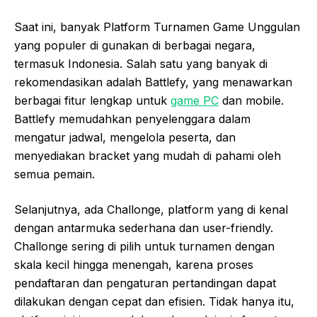
Saat ini, banyak Platform Turnamen Game Unggulan
yang populer di gunakan di berbagai negara,
termasuk Indonesia. Salah satu yang banyak di
rekomendasikan adalah Battlefy, yang menawarkan
berbagai fitur lengkap untuk
game PC
dan mobile.
Battlefy memudahkan penyelenggara dalam
mengatur jadwal, mengelola peserta, dan
menyediakan bracket yang mudah di pahami oleh
semua pemain.
Selanjutnya, ada Challonge, platform yang di kenal
dengan antarmuka sederhana dan user-friendly.
Challonge sering di pilih untuk turnamen dengan
skala kecil hingga menengah, karena proses
pendaftaran dan pengaturan pertandingan dapat
dilakukan dengan cepat dan efisien. Tidak hanya itu,