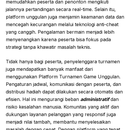
memudahkan peserta dan penonton mengikuti
jalannya pertandingan secara real-time. Selain itu,
platform unggulan juga menjamin keamanan data dan
mencegah kecurangan melalui teknologi anti-cheat
yang canggih. Pengalaman bermain menjadi lebih
menyenangkan karena peserta bisa fokus pada
strategi tanpa khawatir masalah teknis.
Tidak hanya bagi peserta, penyelenggara turnamen
juga mendapatkan banyak manfaat dari
menggunakan Platform Turnamen Game Unggulan.
Pengaturan jadwal, komunikasi dengan peserta, dan
distribusi hadiah dapat dilakukan secara otomatis dan
efisien. Hal ini mengurangi beban
administratif
dan
risiko kesalahan manusia. Komunitas yang aktif dan
dukungan layanan pelanggan yang responsif juga
menjadi nilai tambah, membantu menyelesaikan
masalah dengan cepat. Dengan platform yang tepat,