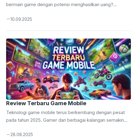
bermain game dengan potensi menghasilkan uang?
Jawabannya ada pada Game Mobile Penghasil Saldo Dana.
10.09.2025
Bayangkan, Anda bisa mengisi waktu luang dengan bermain
game favorit, dan di saat yang sama, saldo Dana Anda
bertambah. Konsep ini mungkin terdengar terlalu bagus
untuk menjadi kenyataan, tetapi faktanya, dunia game
mobile telah berevolusi sedemikian rupa sehingga hal ini
menjadi sangat mungkin. Artikel ini akan membahas tuntas
tentang Game Mobile Penghasil Saldo Dana, mulai dari
konsep dasar, jenis-jenis game yang tersedia, ...
Review Terbaru Game Mobile
Teknologi game mobile terus berkembang dengan pesat
pada tahun 2025. Gamer dari berbagai kalangan semakin
antusias mencari rekomendasi game yang sedang trending,
28.08.2025
terutama melalui Review Terbaru Game Mobile yang