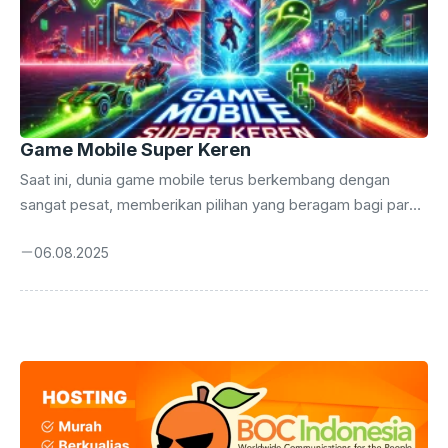
pengembangan grafis, fitur multiplayer, dan teknologi
imersif seperti Augmented Reality (AR) dan Virtual Reality
(VR). Inovasi ini akan memberikan para gamer lebih banyak
...
Game Mobile Super Keren
Saat ini, dunia game mobile terus berkembang dengan
sangat pesat, memberikan pilihan yang beragam bagi para
penggemar game. Banyak pengembang game
06.08.2025
menghadirkan inovasi yang memukau sehingga pemain
dapat menikmati pengalaman bermain yang lebih seru dan
menarik. Game Mobile Super Keren hadir sebagai solusi
hiburan yang mudah diakses dan cocok untuk siapa saja
yang ingin mengisi waktu luang dengan kegiatan yang
menyenangkan. Perkembangan teknologi smartphone
memungkinkan game mobile menampilkan grafis yang
semakin tajam dan gameplay yang semakin kompleks. Hal