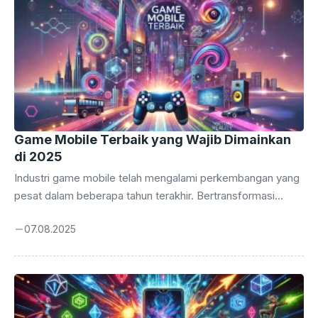
industri game menjanjikan perkembangan yang lebih
menarik dan revolusioner, menghadirkan pengalaman
bermain yang semakin realistis, interaktif, dan personal.
Tren-tren baru ini tidak hanya akan ...
Game Mobile Terbaik yang Wajib Dimainkan
di 2025
Industri game mobile telah mengalami perkembangan yang
pesat dalam beberapa tahun terakhir. Bertransformasi
menjadi salah satu sektor hiburan terbesar di dunia. Dengan
07.08.2025
kemajuan teknologi perangkat mobile, game online kini
menawarkan pengalaman bermain yang semakin realistis,
interaktif, dan menyenangkan. Pada tahun 2025, tren-tren
baru dalam dunia game diprediksi akan membawa
pengalaman bermain ke level yang lebih tinggi. dengan