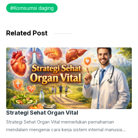
e
er
s
s
gr
Komsumsi daging
b
A
e
a
o
p
n
m
o
p
g
Related Post
k
er
Strategi Sehat Organ Vital
Strategi Sehat Organ Vital memerlukan pemahaman
mendalam mengenai cara kerja sistem internal manusia
secara menyeluruh. Anda wajib menerapkan strategi sehat