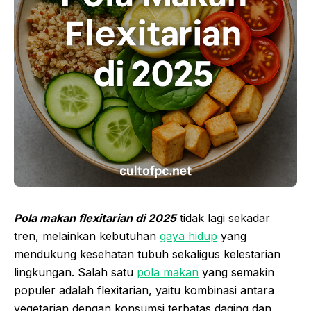
Pola
makan
flexitarian di 2025
tidak lagi sekadar
tren, melainkan kebutuhan
gaya hidup
yang
mendukung kesehatan tubuh sekaligus kelestarian
lingkungan. Salah satu
pola makan
yang semakin
populer adalah flexitarian, yaitu kombinasi antara
vegetarian dengan konsumsi terbatas daging dan