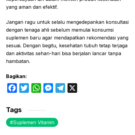
yang aman dan efektif.
Jangan ragu untuk selalu mengedepankan konsultasi
dengan tenaga ahli sebelum memulai konsumsi
suplemen baru agar mendapatkan rekomendasi yang
sesuai. Dengan begitu, kesehatan tubuh tetap terjaga
dan aktivitas sehari-hari bisa berjalan lancar tanpa
hambatan.
Bagikan:
F
T
W
M
T
X
a
w
h
e
el
c
itt
at
s
e
Tags
e
er
s
s
gr
Suplemen Vitamin
b
A
e
a