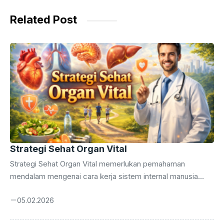
o
p
n
m
o
p
g
Related Post
k
er
Strategi Sehat Organ Vital
Strategi Sehat Organ Vital memerlukan pemahaman
mendalam mengenai cara kerja sistem internal manusia
secara menyeluruh. Anda wajib menerapkan strategi sehat
05.02.2026
agar kualitas hidup tetap terjaga hingga masa tua nanti.
Tubuh manusia bekerja layaknya mesin kompleks yang