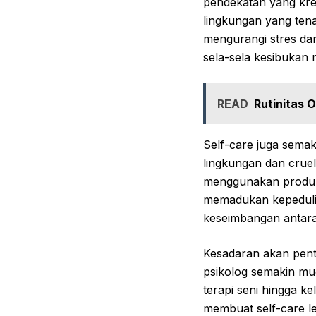
pendekatan yang krea
lingkungan yang ten
mengurangi stres dan 
sela-sela kesibukan 
READ
Rutinitas 
Self-care juga semak
lingkungan dan cruelt
menggunakan produk 
memadukan kepedulia
keseimbangan antara 
Kesadaran akan pent
psikolog semakin mud
terapi seni hingga k
membuat self-care l