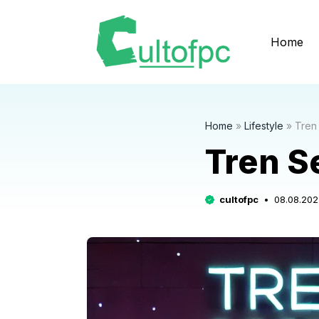
Langsung
ke
Home
isi
Home
»
Lifestyle
»
Tren
Tren S
cultofpc
08.08.202