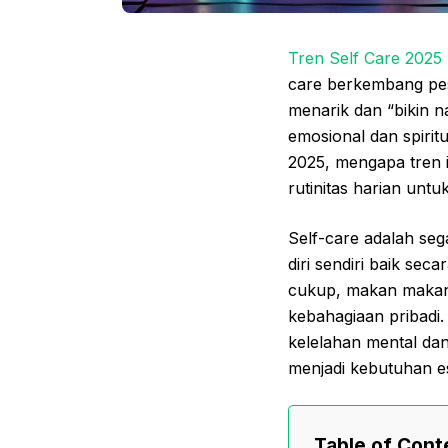
Tren Self Care 2025 
care berkembang pe
menarik dan “bikin n
emosional dan spirit
2025, mengapa tren i
rutinitas harian untu
Self-care adalah se
diri sendiri baik sec
cukup, makan makana
kebahagiaan pribadi
kelelahan mental dan
menjadi kebutuhan es
Table of Cont