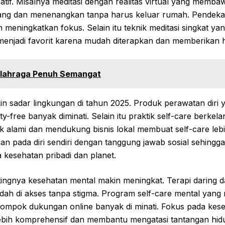
tif. Misalnya meditasi dengan realitas virtual yang memb
ang dan menenangkan tanpa harus keluar rumah. Pendekatan
meningkatkan fokus. Selain itu teknik meditasi singkat yan
menjadi favorit karena mudah diterapkan dan memberikan h
Olahraga Penuh Semangat
in sadar lingkungan di tahun 2025. Produk perawatan diri
y-free banyak diminati. Selain itu praktik self-care berkela
alami dan mendukung bisnis lokal membuat self-care lebi
n pada diri sendiri dengan tanggung jawab sosial sehingg
kesehatan pribadi dan planet.
ingnya kesehatan mental makin meningkat. Terapi daring d
ah di akses tanpa stigma. Program self-care mental yang 
elompok dukungan online banyak di minati. Fokus pada kes
ebih komprehensif dan membantu mengatasi tantangan hidu