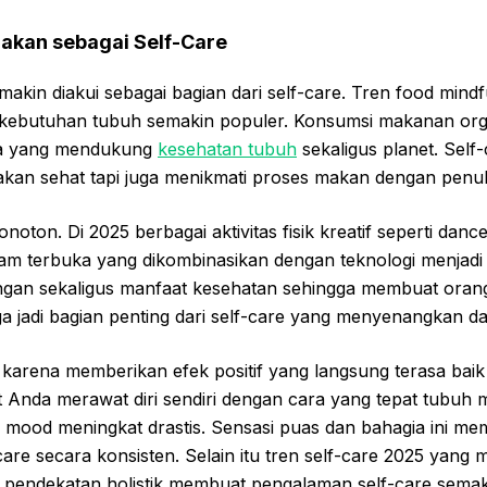
Makan sebagai Self-Care
akin diakui sebagai bagian dari self-care. Tren food mindf
 kebutuhan tubuh semakin populer. Konsumsi makanan org
ama yang mendukung
kesehatan tubuh
sekaligus planet. Self-
kan sehat tapi juga menikmati proses makan dengan penu
noton. Di 2025 berbagai aktivitas fisik kreatif seperti dance 
am terbuka yang dikombinasikan dengan teknologi menjadi fav
an sekaligus manfaat kesehatan sehingga membuat orang
a jadi bagian penting dari self-care yang menyenangkan dan
 karena memberikan efek positif yang langsung terasa baik d
Anda merawat diri sendiri dengan cara yang tepat tubuh m
dan mood meningkat drastis. Sensasi puas dan bahagia ini m
-care secara konsisten. Selain itu tren self-care 2025 yan
n pendekatan holistik membuat pengalaman self-care semak