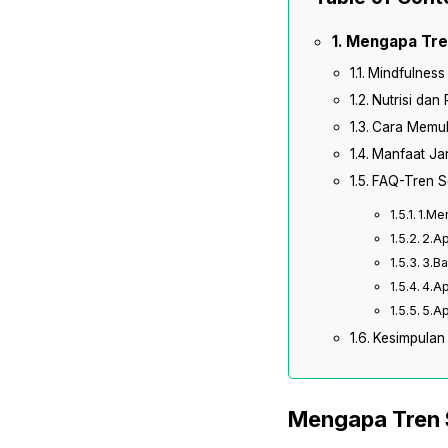
Mengapa Tre
Mindfulness
Nutrisi dan
Cara Memula
Manfaat Jan
FAQ-Tren Se
1.Me
2.Ap
3.Ba
4.Ap
5.Ap
Kesimpulan
Mengapa Tren 