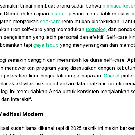
 semakin tinggi membuat orang sadar bahwa
menjaga kese
ya. Ditambah kemajuan
teknologi
yang memudahkan akses in
garan menjadikan
self-care
lebih mudah dipraktikkan. Tahu
akan tren self-care yang memadukan
teknologi
dan pendeka
pengalaman yang lebih personal dan efektif. Self-care kin
bosankan tapi
gaya hidup
yang menyenangkan dan memoti
ogi semakin canggih dan merambah ke dunia self-care. Apl
an menawarkan program yang disesuaikan dengan kebutu
du pelacakan tidur hingga latihan pernapasan.
Gadget
pintar
elacak aktivitas fisik memberikan data real-time untuk me
ologi ini memudahkan Anda untuk konsisten menjalankan se
an interaktif.
Meditasi Modern
tasi sudah lama dikenal tapi di 2025 teknik ini makin ber