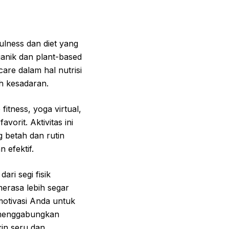
ulness dan diet yang
anik dan plant-based
care dalam hal nutrisi
h kesadaran.
fitness, yoga virtual,
orit. Aktivitas ini
 betah dan rutin
 efektif.
ari segi fisik
erasa lebih segar
emotivasi Anda untuk
g menggabungkan
in seru dan