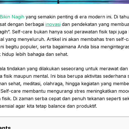
Bikin Nagih
yang semakin penting di era modern ini. Di tahu
sat dengan berbagai
inovasi
dan pendekatan yang membuat 
agih”. Self-care bukan hanya soal perawatan fisik tapi jug
ual yang menyeluruh. Artikel ini akan membahas tren self-c
ni begitu populer, serta bagaimana Anda bisa mengintegra
k hidup lebih bahagia dan sehat.
gala tindakan yang dilakukan seseorang untuk merawat da
ara fisik maupun mental. Ini bisa berupa aktivitas sederhana s
n sehat, meditasi, olahraga, hingga kegiatan yang membe
. Self-care membantu mengurangi stres meningkatkan moo
 fisik. Di zaman serba cepat dan penuh tekanan seperti se
ensial agar kita tetap balance dan produktif.
ents