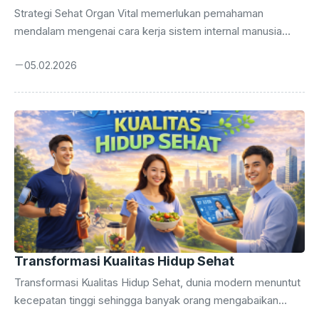
Strategi Sehat Organ Vital memerlukan pemahaman
mendalam mengenai cara kerja sistem internal manusia
secara menyeluruh. Anda wajib menerapkan strategi sehat
05.02.2026
agar kualitas hidup tetap terjaga hingga masa tua nanti.
Tubuh manusia bekerja layaknya mesin kompleks yang
membutuhkan perawatan rutin serta perhatian yang sangat
mendetail setiap saat. Banyak orang mengabaikan sinyal
kecil dari tubuh sampai masalah besar muncul dan
mengganggu aktivitas harian mereka. Kesadaran dini
merupakan kunci utama dalam mencegah kerusakan
permanen pada organ-organ yang sangat penting bagi
kehidupan kita. Pengalaman ...
Transformasi Kualitas Hidup Sehat
Transformasi Kualitas Hidup Sehat, dunia modern menuntut
kecepatan tinggi sehingga banyak orang mengabaikan
sinyal tubuh mereka sendiri setiap hari. Anda membutuhkan