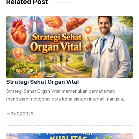
o
p
g
Related Post
k
er
Strategi Sehat Organ Vital
Strategi Sehat Organ Vital memerlukan pemahaman
mendalam mengenai cara kerja sistem internal manusia
secara menyeluruh. Anda wajib menerapkan strategi sehat
05.02.2026
agar kualitas hidup tetap terjaga hingga masa tua nanti.
Tubuh manusia bekerja layaknya mesin kompleks yang
membutuhkan perawatan rutin serta perhatian yang sangat
mendetail setiap saat. Banyak orang mengabaikan sinyal