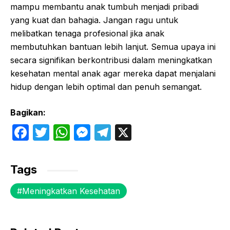
mampu membantu anak tumbuh menjadi pribadi
yang kuat dan bahagia. Jangan ragu untuk
melibatkan tenaga profesional jika anak
membutuhkan bantuan lebih lanjut. Semua upaya ini
secara signifikan berkontribusi dalam meningkatkan
kesehatan mental anak agar mereka dapat menjalani
hidup dengan lebih optimal dan penuh semangat.
Bagikan:
F
T
W
M
T
X
a
w
h
e
el
c
itt
at
s
e
Tags
e
er
s
s
gr
Meningkatkan Kesehatan
b
A
e
a
o
p
n
m