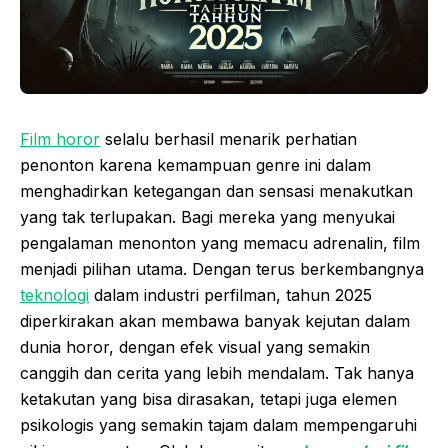
Film horor
selalu berhasil menarik perhatian
penonton karena kemampuan genre ini dalam
menghadirkan ketegangan dan sensasi menakutkan
yang tak terlupakan. Bagi mereka yang menyukai
pengalaman menonton yang memacu adrenalin, film
menjadi pilihan utama. Dengan terus berkembangnya
teknologi
dalam industri perfilman, tahun 2025
diperkirakan akan membawa banyak kejutan dalam
dunia horor, dengan efek visual yang semakin
canggih dan cerita yang lebih mendalam. Tak hanya
ketakutan yang bisa dirasakan, tetapi juga elemen
psikologis yang semakin tajam dalam mempengaruhi