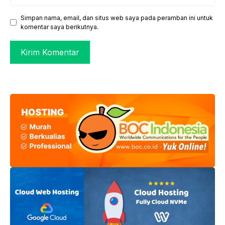
web
Simpan nama, email, dan situs web saya pada peramban ini untuk
komentar saya berikutnya.