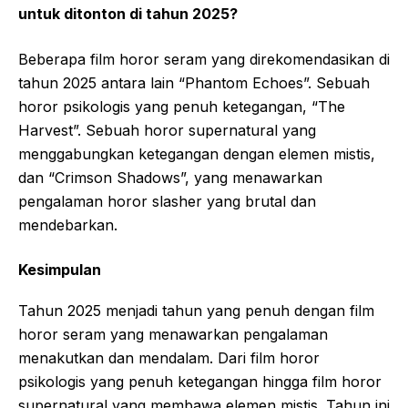
untuk ditonton di tahun 2025?
Beberapa film horor seram yang direkomendasikan di
tahun 2025 antara lain “Phantom Echoes”. Sebuah
horor psikologis yang penuh ketegangan, “The
Harvest”. Sebuah horor supernatural yang
menggabungkan ketegangan dengan elemen mistis,
dan “Crimson Shadows”, yang menawarkan
pengalaman horor slasher yang brutal dan
mendebarkan.
Kesimpulan
Tahun 2025 menjadi tahun yang penuh dengan film
horor seram yang menawarkan pengalaman
menakutkan dan mendalam. Dari film horor
psikologis yang penuh ketegangan hingga film horor
supernatural yang membawa elemen mistis. Tahun ini