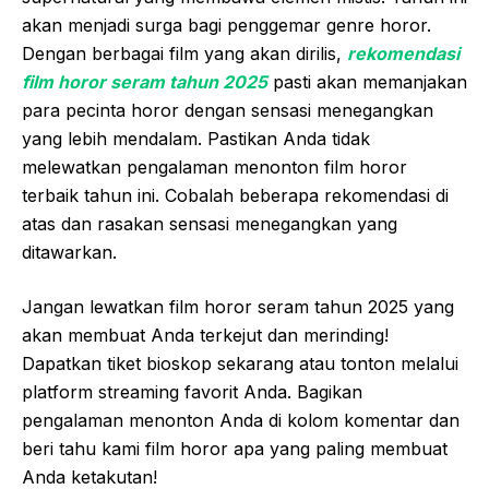
akan menjadi surga bagi penggemar genre horor.
Dengan berbagai film yang akan dirilis,
rekomendasi
film horor seram tahun 2025
pasti akan memanjakan
para pecinta horor dengan sensasi menegangkan
yang lebih mendalam. Pastikan Anda tidak
melewatkan pengalaman menonton film horor
terbaik tahun ini. Cobalah beberapa rekomendasi di
atas dan rasakan sensasi menegangkan yang
ditawarkan.
Jangan lewatkan film horor seram tahun 2025 yang
akan membuat Anda terkejut dan merinding!
Dapatkan tiket bioskop sekarang atau tonton melalui
platform streaming favorit Anda. Bagikan
pengalaman menonton Anda di kolom komentar dan
beri tahu kami film horor apa yang paling membuat
Anda ketakutan!