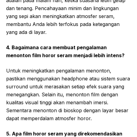
adalah pada malam hari, ketika suasana lebih gelap
dan tenang. Pencahayaan minim dan lingkungan
yang sepi akan meningkatkan atmosfer seram,
membantu Anda lebih terfokus pada ketegangan
yang ada di layar.
4. Bagaimana cara membuat pengalaman
menonton film horor seram menjadi lebih intens?
Untuk meningkatkan pengalaman menonton,
pastikan menggunakan headphone atau sistem suara
surround untuk merasakan setiap efek suara yang
menegangkan. Selain itu, menonton film dengan
kualitas visual tinggi akan menambah imersi.
Sementara menonton di bioskop dengan layar besar
dapat memperdalam atmosfer horor.
5. Apa film horor seram yang direkomendasikan