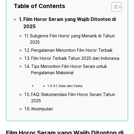
Table of Contents
Film Horor Seram yang Wajib Ditonton di
2025
Subgenre Film Horor yang Menarik di Tahun
2025
Pengalaman Menonton Film Horor Terbaik
Film Horor Terbaik Tahun 2025 dari Indonesia
Tips Menonton Film Horor Seram untuk
Pengalaman Maksimal
Data dan Fakta:
FAQ: Rekomendasi Film Horor Seram Tahun
2025
Kesimpulan
Film Horor Seram yang Wajib Ditonton di