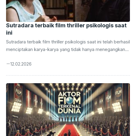
Sutradara terbaik film thriller psikologis saat
ini
Sutradara terbaik film thriller psikologis saat ini telah berhasil
menciptakan karya-karya yang tidak hanya menegangkan
tetapi juga menggugah pikiran penontonnya. Dengan latar
12.02.2026
belakang yang beragam dan perjalanan karier yang
inspiratif, mereka memanfaatkan teknik sinematik untuk
menghidupkan karakter-karakter kompleks dan cerita yang
penuh intrik. Pada genre ini, sutradara terkemuka tidak
hanya memproduksi film dengan alur yang menegangkan,
tetapi juga menyentuh berbagai isu sosial dan budaya yang
relevan. Melalui pencahayaan yang dramatis dan musik
yang tepat, mereka mampu meningkatkan ketegangan dan
membentuk ...