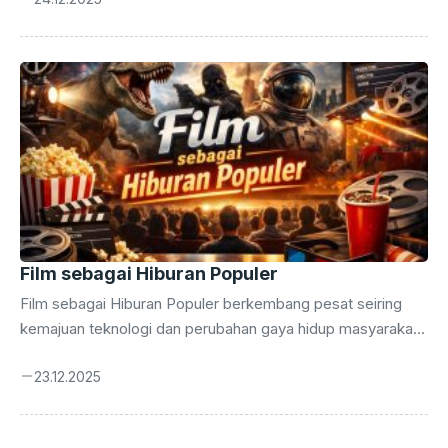
visual. Istilah ini tidak hanya merujuk pada film yang ramai di
tonton, tetapi juga pada karya sinema yang mendapatkan
apresiasi tinggi dari penonton melalui rating, ulasan, serta
pembicaraan luas di media sosial. Dalam konteks digital
saat ini, popularitas film di pengaruhi oleh box office,
performa streaming, hingga rekomendasi algoritma yang
membentuk keputusan menonton audiens secara global
lintas budaya dan generasi ...
Film sebagai Hiburan Populer
Film sebagai Hiburan Populer berkembang pesat seiring
kemajuan teknologi dan perubahan gaya hidup masyarakat
modern. Masyarakat menikmati film sebagai sarana hiburan
23.12.2025
utama karena film menghadirkan cerita, visual, dan emosi
dalam satu pengalaman yang utuh. Film menawarkan
berbagai genre yang mampu memenuhi kebutuhan hiburan