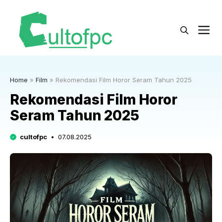
Langsung
ke
M
isi
Home
»
Film
»
Rekomendasi Film Horor Seram Tahun 2025
Rekomendasi Film Horor
Seram Tahun 2025
cultofpc
07.08.2025