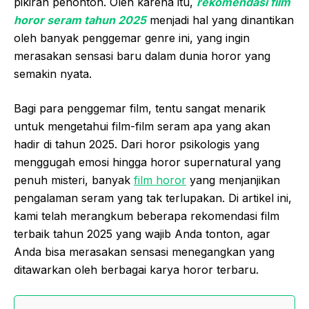
pikiran penonton. Oleh karena itu,
rekomendasi film
horor seram tahun 2025
menjadi hal yang dinantikan
oleh banyak penggemar genre ini, yang ingin
merasakan sensasi baru dalam dunia horor yang
semakin nyata.
Bagi para penggemar film, tentu sangat menarik
untuk mengetahui film-film seram apa yang akan
hadir di tahun 2025. Dari horor psikologis yang
menggugah emosi hingga horor supernatural yang
penuh misteri, banyak
film horor
yang menjanjikan
pengalaman seram yang tak terlupakan. Di artikel ini,
kami telah merangkum beberapa rekomendasi film
terbaik tahun 2025 yang wajib Anda tonton, agar
Anda bisa merasakan sensasi menegangkan yang
ditawarkan oleh berbagai karya horor terbaru.