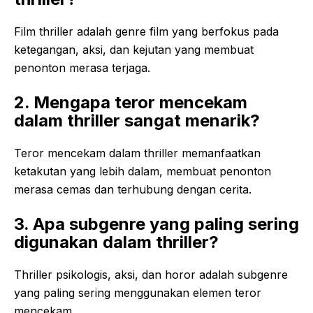
Film thriller adalah genre film yang berfokus pada
ketegangan, aksi, dan kejutan yang membuat
penonton merasa terjaga.
2. Mengapa teror mencekam
dalam thriller sangat menarik?
Teror mencekam dalam thriller memanfaatkan
ketakutan yang lebih dalam, membuat penonton
merasa cemas dan terhubung dengan cerita.
3. Apa subgenre yang paling sering
digunakan dalam thriller?
Thriller psikologis, aksi, dan horor adalah subgenre
yang paling sering menggunakan elemen teror
mencekam.