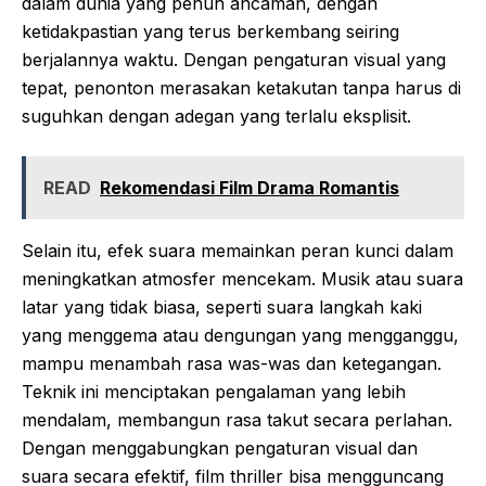
dalam dunia yang penuh ancaman, dengan
ketidakpastian yang terus berkembang seiring
berjalannya waktu. Dengan pengaturan visual yang
tepat, penonton merasakan ketakutan tanpa harus di
suguhkan dengan adegan yang terlalu eksplisit.
READ
Rekomendasi Film Drama Romantis
Selain itu, efek suara memainkan peran kunci dalam
meningkatkan atmosfer mencekam. Musik atau suara
latar yang tidak biasa, seperti suara langkah kaki
yang menggema atau dengungan yang mengganggu,
mampu menambah rasa was-was dan ketegangan.
Teknik ini menciptakan pengalaman yang lebih
mendalam, membangun rasa takut secara perlahan.
Dengan menggabungkan pengaturan visual dan
suara secara efektif, film thriller bisa mengguncang