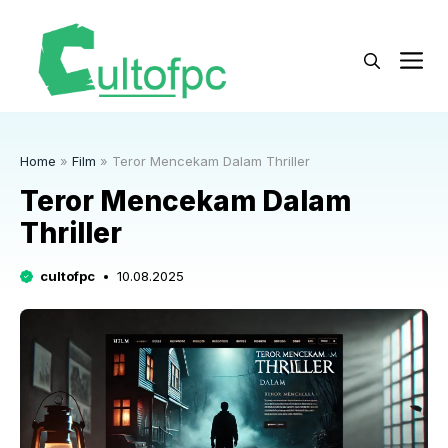
Langsung
ke
M
isi
Home
»
Film
»
Teror Mencekam Dalam Thriller
Teror Mencekam Dalam
Thriller
cultofpc
10.08.2025