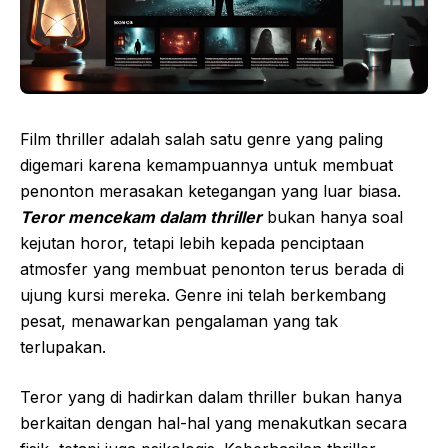
Film thriller adalah salah satu genre yang paling
digemari karena kemampuannya untuk membuat
penonton merasakan ketegangan yang luar biasa.
Teror mencekam dalam thriller
bukan hanya soal
kejutan horor, tetapi lebih kepada penciptaan
atmosfer yang membuat penonton terus berada di
ujung kursi mereka. Genre ini telah berkembang
pesat, menawarkan pengalaman yang tak
terlupakan.
Teror yang di hadirkan dalam thriller bukan hanya
berkaitan dengan hal-hal yang menakutkan secara