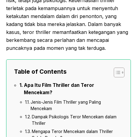
fisik, tetapi juga psikologis. Keberhasilan thriller
terletak pada kemampuannya untuk menyentuh
ketakutan mendalam dalam diri penonton, yang
kadang tidak bisa mereka jelaskan. Dalam banyak
kasus, teror thriller memanfaatkan ketegangan yang
berkembang secara perlahan dan mencapai
puncaknya pada momen yang tak terduga.
Table of Contents
Apa Itu Film Thriller dan Teror
Mencekam?
Jenis-Jenis Film Thriller yang Paling
Mencekam
Dampak Psikologis Teror Mencekam dalam
Thriller
Mengapa Teror Mencekam dalam Thriller