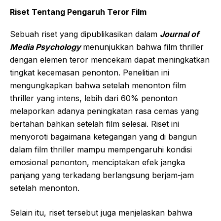
Riset Tentang Pengaruh Teror Film
Sebuah riset yang dipublikasikan dalam
Journal of
Media Psychology
menunjukkan bahwa film thriller
dengan elemen teror mencekam dapat meningkatkan
tingkat kecemasan penonton. Penelitian ini
mengungkapkan bahwa setelah menonton film
thriller yang intens, lebih dari 60% penonton
melaporkan adanya peningkatan rasa cemas yang
bertahan bahkan setelah film selesai. Riset ini
menyoroti bagaimana ketegangan yang di bangun
dalam film thriller mampu mempengaruhi kondisi
emosional penonton, menciptakan efek jangka
panjang yang terkadang berlangsung berjam-jam
setelah menonton.
Selain itu, riset tersebut juga menjelaskan bahwa