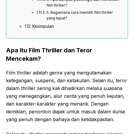
film thriller?
5. Bagaimana cara memilih film thriller
yang tepat?
Kesimpulan
Apa Itu Film Thriller dan Teror
Mencekam?
Film thriller adalah genre yang mengutamakan
ketegangan, suspens, dan ketakutan. Selain itu, teror
dalam thriller sering kali dihadirkan melalui suasana
yang menegangkan, alur cerita yang penuh kejutan,
dan karakter-karakter yang menarik. Dengan
demikian, penonton diajak untuk masuk dalam dunia
yang penuh dengan bahaya dan ketidakpastian.