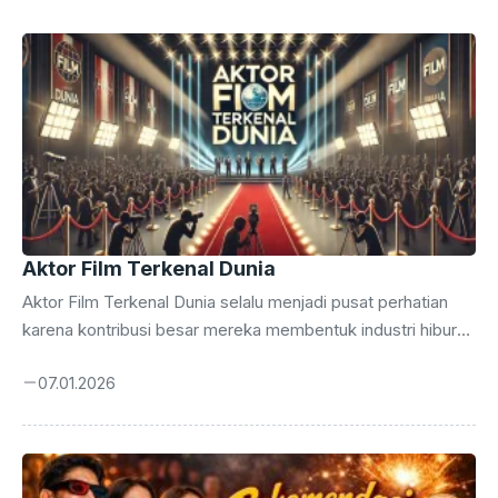
Aktor Film Terkenal Dunia
Aktor Film Terkenal Dunia selalu menjadi pusat perhatian
karena kontribusi besar mereka membentuk industri hiburan
global. Popularitas mereka tumbuh melalui pengalaman
07.01.2026
panjang, dedikasi kuat, serta kemampuan akting yang
berkembang dari berbagai proyek lintas genre. Kombinasi
talenta, karakter kuat, dan konsistensi menjadikan mereka
sosok dengan pengaruh besar di layar maupun di luar layar.
Aktor Film Terkenal hadir sebagai kalimat pendukung di