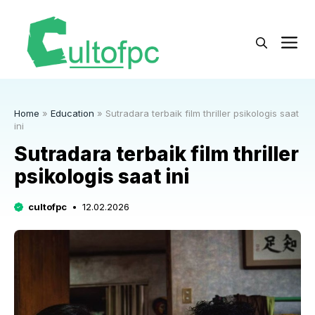
Langsung
ke
M
isi
Home
»
Education
»
Sutradara terbaik film thriller psikologis saat
ini
Sutradara terbaik film thriller
psikologis saat ini
cultofpc
12.02.2026