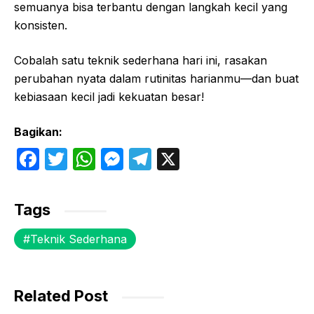
semuanya bisa terbantu dengan langkah kecil yang
konsisten.
Cobalah satu teknik sederhana hari ini, rasakan
perubahan nyata dalam rutinitas harianmu—dan buat
kebiasaan kecil jadi kekuatan besar!
Bagikan:
F
T
W
M
T
X
a
w
h
e
el
c
itt
at
s
e
Tags
e
er
s
s
gr
Teknik Sederhana
b
A
e
a
o
p
n
m
o
p
g
Related Post