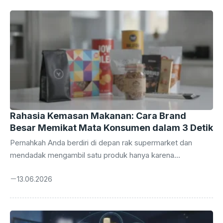
k
er
Rahasia Kemasan Makanan: Cara Brand
Besar Memikat Mata Konsumen dalam 3 Detik
Pernahkah Anda berdiri di depan rak supermarket dan
mendadak mengambil satu produk hanya karena
tampilannya menarik? Anda tidak sendirian. Itulah kekuatan
13.06.2026
absolut dari sebuah desain kemasan produk makanan yang
bekerja sebagai ‘salesman’ paling setia selama 24 jam
penuh tanpa pernah mengeluh. Di dunia yang serba cepat
ini, mata konsumen hanya butuh tiga detik untuk