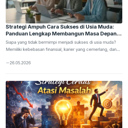
Strategi Ampuh Cara Sukses di Usia Muda:
Panduan Lengkap Membangun Masa Depan
Gemilang
Siapa yang tidak bermimpi menjadi sukses di usia muda?
Memiliki kebebasan finansial, karier yang cemerlang, dan
kemampuan untuk mewujudkan impian sebelum menginjak
26.05.2026
usia kepala empat adalah dambaan hampir setiap orang.
Namun, sukses bukan sekadar keberuntungan semata. Ia
adalah hasil dari kombinasi disiplin, strategi yang tepat, dan
kemauan untuk belajar secara terus-menerus. Di era digital
yang serba cepat ini, peluang untuk mencapai keberhasilan
terbuka lebih lebar dari sebelumnya. Namun, tantangan
yang dihadapi juga tidak kalah besar, mulai dari distraksi
media sosial ...