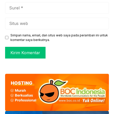
Surel
Situs
web
Simpan nama, email, dan situs web saya pada peramban ini untuk
komentar saya berikutnya.