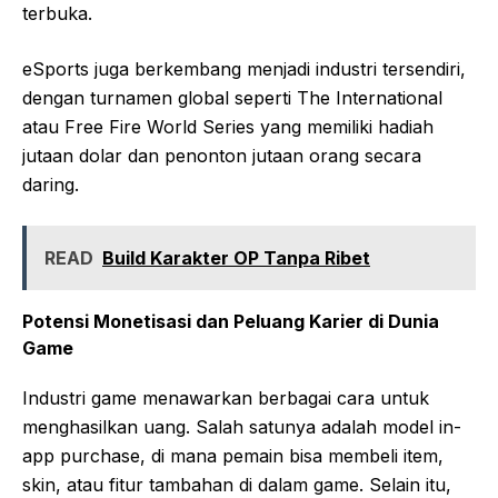
terbuka.
eSports juga berkembang menjadi industri tersendiri,
dengan turnamen global seperti The International
atau Free Fire World Series yang memiliki hadiah
jutaan dolar dan penonton jutaan orang secara
daring.
READ
Build Karakter OP Tanpa Ribet
Potensi Monetisasi dan Peluang Karier di Dunia
Game
Industri game menawarkan berbagai cara untuk
menghasilkan uang. Salah satunya adalah model in-
app purchase, di mana pemain bisa membeli item,
skin, atau fitur tambahan di dalam game. Selain itu,