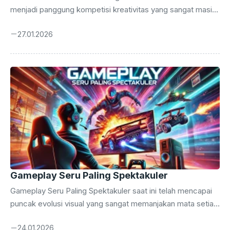
menjadi panggung kompetisi kreativitas yang sangat masif
bagi semua orang. Kamu harus memahami bahwa strategi
27.01.2026
konten gaming memerlukan kombinasi antara kepribadian
unik dan penguasaan teknologi. Para penonton masa kini
tidak hanya mencari tontonan gameplay biasa namun
mereka menginginkan pengalaman yang imersif.
Keberhasilan kamu dalam membangun narasi yang kuat
akan menentukan seberapa jauh jangkauan pengaruh yang
bisa kamu dapatkan. Kreator papan atas selalu memulai
langkah mereka dengan riset mendalam mengenai tren
pasar yang sedang berkembang ...
Gameplay Seru Paling Spektakuler
Gameplay Seru Paling Spektakuler saat ini telah mencapai
puncak evolusi visual yang sangat memanjakan mata setiap
pemain. Para pengembang kelas dunia kini sukses
24.01.2026
menciptakan dunia digital yang terasa sangat hidup dan