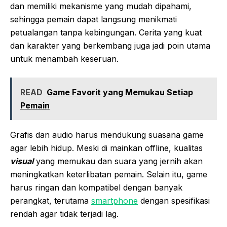
dan memiliki mekanisme yang mudah dipahami,
sehingga pemain dapat langsung menikmati
petualangan tanpa kebingungan. Cerita yang kuat
dan karakter yang berkembang juga jadi poin utama
untuk menambah keseruan.
READ
Game Favorit yang Memukau Setiap
Pemain
Grafis dan audio harus mendukung suasana game
agar lebih hidup. Meski di mainkan offline, kualitas
visual
yang memukau dan suara yang jernih akan
meningkatkan keterlibatan pemain. Selain itu, game
harus ringan dan kompatibel dengan banyak
perangkat, terutama
smartphone
dengan spesifikasi
rendah agar tidak terjadi lag.