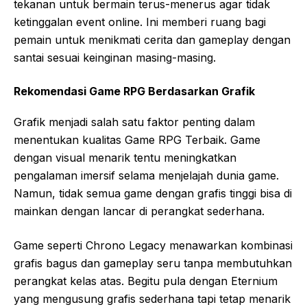
tekanan untuk bermain terus-menerus agar tidak
ketinggalan event online. Ini memberi ruang bagi
pemain untuk menikmati cerita dan gameplay dengan
santai sesuai keinginan masing-masing.
Rekomendasi Game RPG Berdasarkan Grafik
Grafik menjadi salah satu faktor penting dalam
menentukan kualitas Game RPG Terbaik. Game
dengan visual menarik tentu meningkatkan
pengalaman imersif selama menjelajah dunia game.
Namun, tidak semua game dengan grafis tinggi bisa di
mainkan dengan lancar di perangkat sederhana.
Game seperti Chrono Legacy menawarkan kombinasi
grafis bagus dan gameplay seru tanpa membutuhkan
perangkat kelas atas. Begitu pula dengan Eternium
yang mengusung grafis sederhana tapi tetap menarik