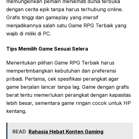
memungkinkan pemain menikmati dunia terbuka
dengan cerita epik tanpa harus terhubung online.
Grafis tinggi dan gameplay yang imersif
menjadikannya salah satu Game RPG Terbaik yang
wajib di miliki di PC.
Tips Memilih Game Sesuai Selera
Menentukan pilihan Game RPG Terbaik harus
mempertimbangkan kebutuhan dan preferensi
pribadi. Pertama, cek spesifikasi perangkat agar
game berjalan lancar tanpa lag. Game dengan grafis
berat tentu memerlukan perangkat dengan kapasitas
lebih besar, sementara game ringan cocok untuk HP
kentang.
READ
Rahasia Hebat Konten Gaming