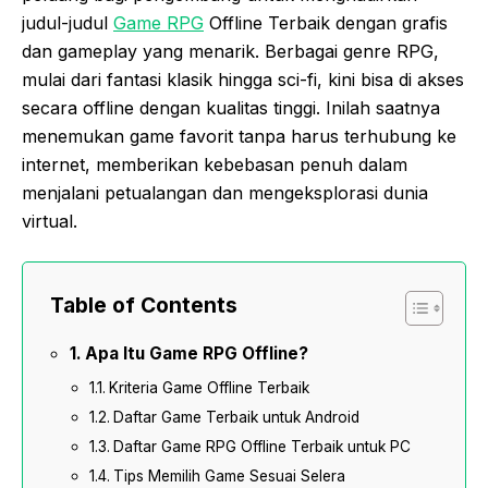
judul-judul
Game RPG
Offline Terbaik dengan grafis
dan gameplay yang menarik. Berbagai genre RPG,
mulai dari fantasi klasik hingga sci-fi, kini bisa di akses
secara offline dengan kualitas tinggi. Inilah saatnya
menemukan game favorit tanpa harus terhubung ke
internet, memberikan kebebasan penuh dalam
menjalani petualangan dan mengeksplorasi dunia
virtual.
Table of Contents
Apa Itu Game RPG Offline?
Kriteria Game Offline Terbaik
Daftar Game Terbaik untuk Android
Daftar Game RPG Offline Terbaik untuk PC
Tips Memilih Game Sesuai Selera