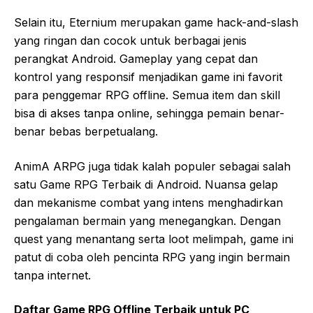
Selain itu, Eternium merupakan game hack-and-slash
yang ringan dan cocok untuk berbagai jenis
perangkat Android. Gameplay yang cepat dan
kontrol yang responsif menjadikan game ini favorit
para penggemar RPG offline. Semua item dan skill
bisa di akses tanpa online, sehingga pemain benar-
benar bebas berpetualang.
AnimA ARPG juga tidak kalah populer sebagai salah
satu Game RPG Terbaik di Android. Nuansa gelap
dan mekanisme combat yang intens menghadirkan
pengalaman bermain yang menegangkan. Dengan
quest yang menantang serta loot melimpah, game ini
patut di coba oleh pencinta RPG yang ingin bermain
tanpa internet.
Daftar Game RPG Offline Terbaik untuk PC