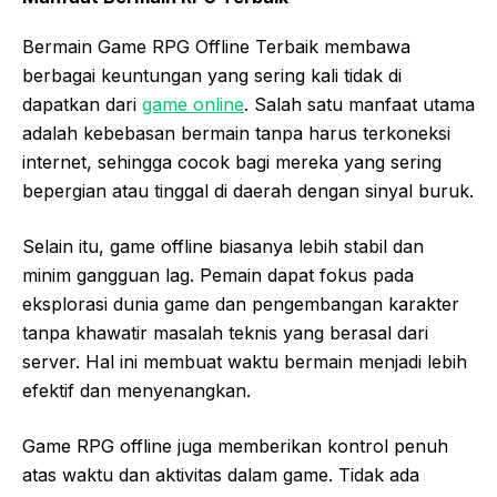
Bermain Game RPG Offline Terbaik membawa
berbagai keuntungan yang sering kali tidak di
dapatkan dari
game online
. Salah satu manfaat utama
adalah kebebasan bermain tanpa harus terkoneksi
internet, sehingga cocok bagi mereka yang sering
bepergian atau tinggal di daerah dengan sinyal buruk.
Selain itu, game offline biasanya lebih stabil dan
minim gangguan lag. Pemain dapat fokus pada
eksplorasi dunia game dan pengembangan karakter
tanpa khawatir masalah teknis yang berasal dari
server. Hal ini membuat waktu bermain menjadi lebih
efektif dan menyenangkan.
Game RPG offline juga memberikan kontrol penuh
atas waktu dan aktivitas dalam game. Tidak ada