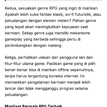
Kedua, sesuaikan genre RPG yang ingin di mainkan.
Apakah lebih suka fantasi klasik, sci-fi futuristik, atau
petualangan dengan elemen misteri? Pilihan genre
yang tepat akan meningkatkan kepuasan saat
bermain. Setiap genre juga memiliki mekanisme
gameplay yang berbeda sehingga perlu di
pertimbangkan dengan matang.
Ketiga, perhatikan ulasan dari pengguna lain dan
fitur-fitur utama game. Pastikan game yang di pilih
benar-benar bisa di mainkan offline sepenuhnya,
tanpa harus tergantung koneksi internet. Ini
memastikan pengalaman bermain menjadi lebih
lancar dan tidak mengganggu progres selama
petualangan.
Manfaat Bermain RPG Terbaik