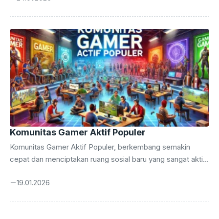
nyata bagi kita semua. Anda pasti ingin segera merasakan
sensasi bermain dalam lingkungan yang penuh dengan
detail gameplay seru. Teknologi terbaru membawa kita
menuju standar hiburan yang belum pernah terbayangkan
oleh siapa pun pada dekade sebelumnya. Setiap detik
dalam permainan modern menawarkan keajaiban teknis
yang mampu membuat mulut kita ...
Komunitas Gamer Aktif Populer
Komunitas Gamer Aktif Populer, berkembang semakin
cepat dan menciptakan ruang sosial baru yang sangat aktif,
penuh kreativitas, dan menarik bagi banyak pemain. Banyak
19.01.2026
gamer dari berbagai level mencari tempat berkumpul yang
nyaman untuk berdiskusi, mabar, belajar mekanik baru,
hingga berbagi pengalaman unik yang mereka alami selama