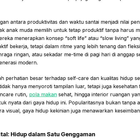
ngan antara produktivitas dan waktu santai menjadi nilai pe
yak anak muda memilih untuk tetap produktif tanpa harus
ereka menerapkan konsep “soft life” atau “slow living” y
tif bekerja, tetapi dalam ritme yang lebih tenang dan fleksib
lahraga ringan, atau sekadar me-time di pagi hari di anggap s
generasi modern.
ah perhatian besar terhadap self-care dan kualitas hidup 
idak hanya menyoroti tampilan luar, tetapi juga kesehatan f
kincare rutin,
pola makan
sehat, hingga interior ruangan yan
k nyata dari gaya hidup ini. Popularitasnya bukan tanpa 
ara visual, gaya hidup kekinian juga menawarkan keseimba
gital: Hidup dalam Satu Genggaman