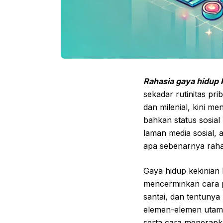
Rahasia gaya hidup 
sekadar rutinitas pri
dan milenial, kini me
bahkan status sosial
laman media sosial, a
apa sebenarnya rahas
Gaya hidup kekinian 
mencerminkan cara pa
santai, dan tentunya
elemen-elemen utama
serta cara menerapka