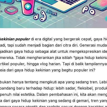
kekinian populer
di era digital yang bergerak cepat, gaya h
badi, tapi sudah menjadi bagian dari citra diri. Generasi m
njadikan gaya hidup sebagai alat untuk mengekspresikan ident
 mereka. Tidak mengherankan jika istilah “gaya hidup kekini
rtikel populer, hingga vlog harian. Tapi di balik tampilannya
ia dari gaya hidup kekinian yang begitu populer ini?
bukan hanya tentang mengikuti apa yang sedang tren. Lebih 
ndang baru terhadap hidup: lebih sadar, fleksibel, produ
 penuh nilai estetika. Dalam pembahasan ini, kita akan men
 dari gaya hidup kekinian yang sedang di gemari, tren y
nnya secara otentik dan realistis sesuai dengan karakter