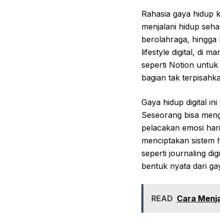
Rahasia gaya hidup 
menjalani hidup sehar
berolahraga, hingga b
lifestyle digital, di
seperti Notion untuk
bagian tak terpisahk
Gaya hidup digital in
Seseorang bisa meng
pelacakan emosi hari
menciptakan sistem hi
seperti journaling di
bentuk nyata dari g
READ
Cara Menj