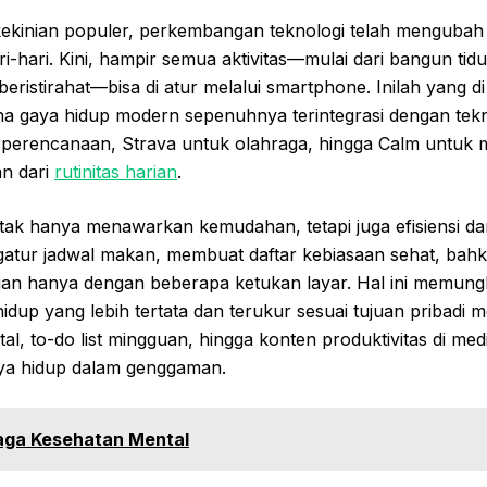
kekinian populer, perkembangan teknologi telah mengubah
i-hari. Kini, hampir semua aktivitas—mulai dari bangun tidu
eristirahat—bisa di atur melalui smartphone. Inilah yang di
 mana gaya hidup modern sepenuhnya terintegrasi dengan tekn
 perencanaan, Strava untuk olahraga, hingga Calm untuk me
an dari
rutinitas harian
.
i tak hanya menawarkan kemudahan, tetapi juga efisiensi da
atur jadwal makan, membuat daftar kebiasaan sehat, bah
an hanya dengan beberapa ketukan layar. Hal ini memungki
dup yang lebih tertata dan terukur sesuai tujuan pribadi me
gital, to-do list mingguan, hingga konten produktivitas di med
aya hidup dalam genggaman.
aga Kesehatan Mental