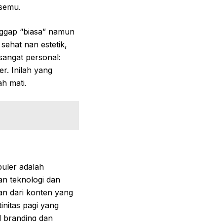
 semu.
anggap “biasa” namun
sehat nan estetik,
 sangat personal:
er. Inilah yang
h mati.
puler adalah
an teknologi dan
an dari konten yang
tinitas pagi yang
l branding dan