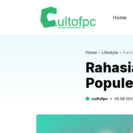
Langsung
ke
Home
isi
Home
»
Lifestyle
»
Raha
Rahasi
Popule
cultofpc
05.08.202