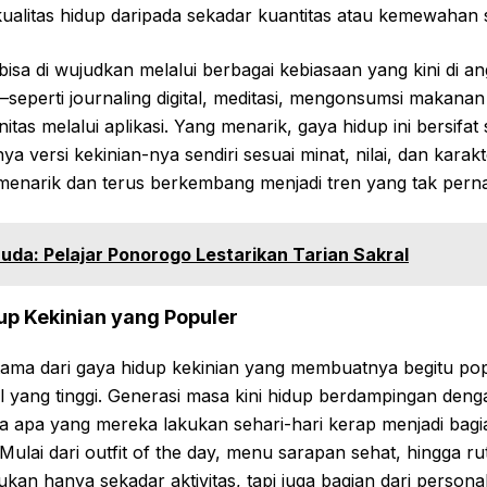
 kualitas hidup daripada sekadar kuantitas atau kemewahan
bisa di wujudkan melalui berbagai kebiasaan yang kini di 
perti journaling digital, meditasi, mengonsumsi makanan 
itas melalui aplikasi. Yang menarik, gaya hidup ini bersifat
ya versi kekinian-nya sendiri sesuai minat, nilai, dan karakt
enarik dan terus berkembang menjadi tren yang tak perna
uda: Pelajar Ponorogo Lestarikan Tarian Sakral
up Kekinian yang Populer
utama dari gaya hidup kekinian yang membuatnya begitu po
l yang tinggi. Generasi masa kini hidup berdampingan deng
ga apa yang mereka lakukan sehari-hari kerap menjadi bagi
 Mulai dari outfit of the day, menu sarapan sehat, hingga ru
an hanya sekadar aktivitas, tapi juga bagian dari persona