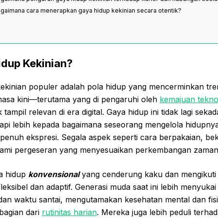
agaimana cara menerapkan gaya hidup kekinian secara otentik?
idup Kekinian?
ekinian populer adalah pola hidup yang mencerminkan tren,
masa kini—terutama yang di pengaruhi oleh
kemajuan tekno
ampil relevan di era digital. Gaya hidup ini tidak lagi seka
tetapi lebih kepada bagaimana seseorang mengelola hidupn
 penuh ekspresi. Segala aspek seperti cara berpakaian, be
alami pergeseran yang menyesuaikan perkembangan zaman
a hidup
konvensional
yang cenderung kaku dan mengikuti 
 fleksibel dan adaptif. Generasi muda saat ini lebih menyuk
 dan waktu santai, mengutamakan kesehatan mental dan fisi
 bagian dari
rutinitas harian
. Mereka juga lebih peduli terha