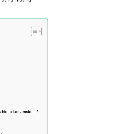
a hidup konvensional?
l?