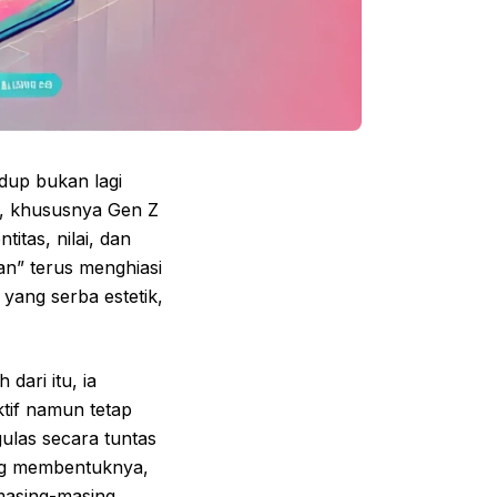
idup bukan lagi
uda, khususnya Gen Z
itas, nilai, dan
an” terus menghiasi
 yang serba estetik,
dari itu, ia
ktif namun tetap
gulas secara tuntas
ang membentuknya,
 masing-masing