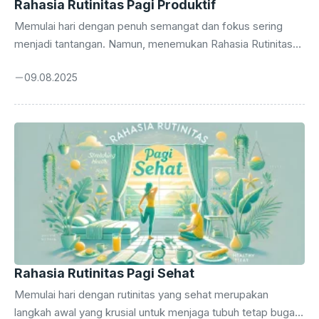
Rahasia Rutinitas Pagi Produktif
Memulai hari dengan penuh semangat dan fokus sering
menjadi tantangan. Namun, menemukan Rahasia Rutinitas
Pagi Produktif bisa mengubah seluruh arah hari menjadi
09.08.2025
lebih positif dan efektif. Banyak orang sukses di dunia
membuktikan bahwa pagi hari adalah waktu paling berharga
untuk mempersiapkan diri menghadapi berbagai tantangan.
Dengan menjalankan rutinitas pagi yang terstruktur dan
bermanfaat, seseorang dapat meningkatkan energi, fokus,
dan produktivitas sepanjang hari. Penting untuk memahami
bahwa tidak semua orang memiliki rutinitas pagi yang sama.
Namun, inti dari Rahasia Rutinitas Pagi ...
Rahasia Rutinitas Pagi Sehat
Memulai hari dengan rutinitas yang sehat merupakan
langkah awal yang krusial untuk menjaga tubuh tetap bugar