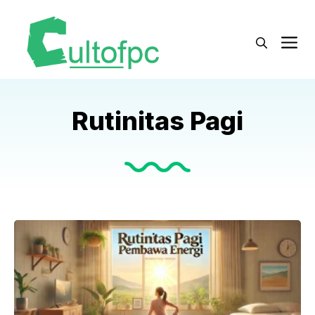
Langsung
ke
M
isi
Rutinitas Pagi