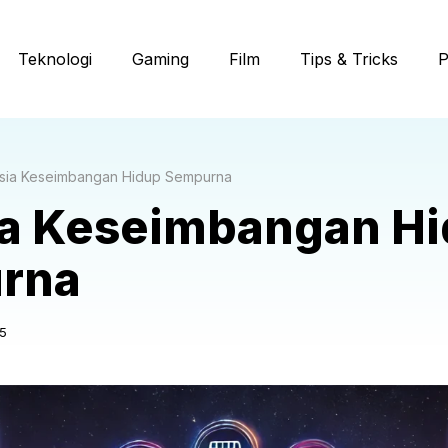
Teknologi
Gaming
Film
Tips & Tricks
P
sia Keseimbangan Hidup Sempurna
a Keseimbangan H
rna
5