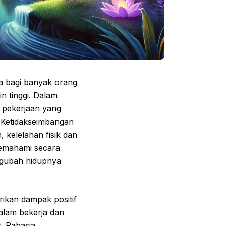
a bagi banyak orang
n tinggi. Dalam
a pekerjaan yang
. Ketidakseimbangan
 kelelahan fisik dan
memahami secara
ngubah hidupnya
ikan dampak positif
lam bekerja dan
. Rahasia