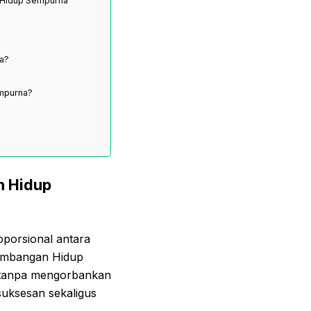
n Hidup Sempurna
a?
empurna?
n Hidup
porsional antara
seimbangan Hidup
s tanpa mengorbankan
suksesan sekaligus