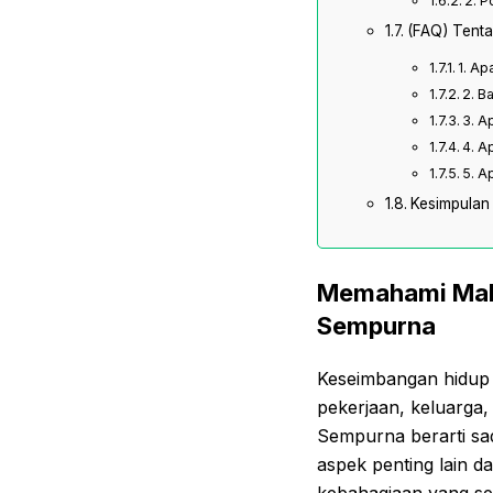
2. P
(FAQ) Tent
1. A
2. B
3. A
4. A
5. A
Kesimpulan
Memahami Makn
Sempurna
Keseimbangan hidup 
pekerjaan, keluarga,
Sempurna berarti sa
aspek penting lain d