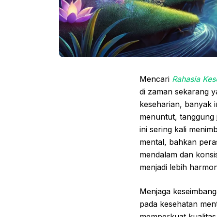
Mencari
Rahasia Ke
di zaman sekarang y
keseharian, banyak i
menuntut, tanggung 
ini sering kali meni
mental, bahkan pera
mendalam dan konsis
menjadi lebih harmon
Menjaga keseimbanga
pada kesehatan ment
memperkuat kualitas