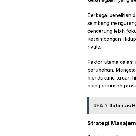
kebahagiaan yang s
Berbagai penelitian d
seimbang mengurangi 
cenderung lebih fokus
Keseimbangan Hidup b
nyata.
Faktor utama dalam 
perubahan. Mengetahu
mendukung tujuan hi
mempermudah proses t
READ
Rutinitas 
Strategi Manajem