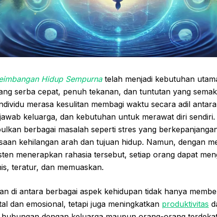
seimbangan Hidup Sempurna
telah menjadi kebutuhan utam
ang serba cepat, penuh tekanan, dan tuntutan yang semaki
ndividu merasa kesulitan membagi waktu secara adil antar
jawab keluarga, dan kebutuhan untuk merawat diri sendiri
mbulkan berbagai masalah seperti stres yang berkepanjangan,
saan kehilangan arah dan tujuan hidup. Namun, dengan 
ten menerapkan rahasia tersebut, setiap orang dapat me
is, teratur, dan memuaskan.
n di antara berbagai aspek kehidupan tidak hanya member
al dan emosional, tetapi juga meningkatkan
produktivitas
da
 hubungan dengan keluarga maupun orang-orang terdekat