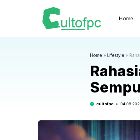
Langsung
ke
Home
isi
Home
»
Lifestyle
»
Raha
Rahasi
Sempu
cultofpc
04.08.202