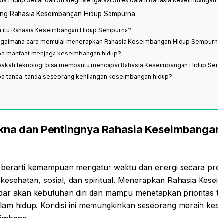
ola Hidup Sehat dan Strategi Mengatasi Stres dalam Rahasia Keseimbanga
ang Rahasia Keseimbangan Hidup Sempurna
pa itu Rahasia Keseimbangan Hidup Sempurna?
agaimana cara memulai menerapkan Rahasia Keseimbangan Hidup Sempurn
pa manfaat menjaga keseimbangan hidup?
pakah teknologi bisa membantu mencapai Rahasia Keseimbangan Hidup S
pa tanda-tanda seseorang kehilangan keseimbangan hidup?
a dan Pentingnya Rahasia Keseimbanga
berarti kemampuan mengatur waktu dan energi secara pro
 kesehatan, sosial, dan spiritual. Menerapkan Rahasia Ke
dar akan kebutuhan diri dan mampu menetapkan priorita
alam hidup. Kondisi ini memungkinkan seseorang meraih ke