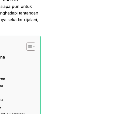
siapa pun untuk
enghadapi tantangan
ya sekadar dijalani,
rna
rna
na
na
a