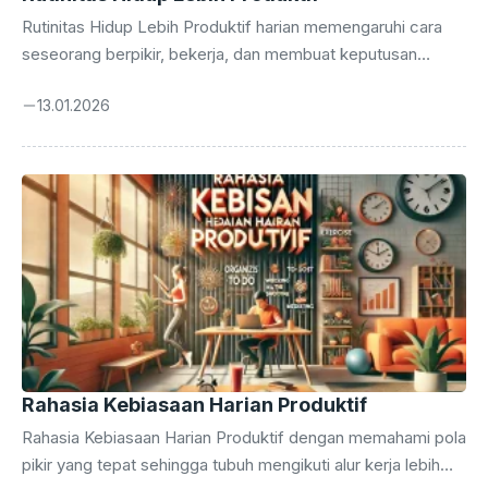
Rutinitas Hidup Lebih Produktif harian memengaruhi cara
seseorang berpikir, bekerja, dan membuat keputusan
penting dalam kehidupan modern, terutama saat
13.01.2026
menghadapi tuntutan pekerjaan yang semakin padat dan
kompetitif. Banyak orang merasa sudah berusaha keras
setiap hari, namun tetap merasa progresnya lambat karena
aktivitasnya tidak tertata dengan baik. Dengan memahami
faktor internal seperti kebiasaan, pola tidur, serta siklus
energi, seseorang dapat mulai membentuk hidup produktif
yang lebih stabil dan mudah di jalani. Pencarian di Google
beberapa tahun terakhir menunjukkan peningkatan besar
pada ...
Rahasia Kebiasaan Harian Produktif
Rahasia Kebiasaan Harian Produktif dengan memahami pola
pikir yang tepat sehingga tubuh mengikuti alur kerja lebih