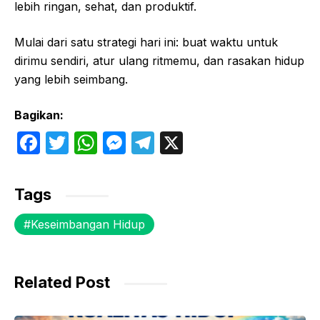
lebih ringan, sehat, dan produktif.
Mulai dari satu strategi hari ini: buat waktu untuk
dirimu sendiri, atur ulang ritmemu, dan rasakan hidup
yang lebih seimbang.
Bagikan:
F
T
W
M
T
X
a
w
h
e
el
c
itt
at
s
e
Tags
e
er
s
s
gr
Keseimbangan Hidup
b
A
e
a
o
p
n
m
o
p
g
Related Post
k
er