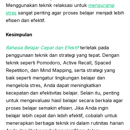
Menggunakan teknik relaksasi untuk
mengurangi
stres
sangat penting agar proses belajar menjadi lebih
efisien dan efektif.
Kesimpulan
Rahasia Belajar Cepat dan Efektif
terletak pada
penggunaan teknik dan strategi yang tepat. Dengan
teknik seperti Pomodoro, Active Recall, Spaced
Repetition, dan Mind Mapping, serta strategi yang
baik seperti mengatur lingkungan belajar dan
mengelola stres, Anda dapat meningkatkan
kecepatan dan efektivitas belajar. Selain itu, penting
untuk mengevaluasi hasil belajar secara berkala agar
proses belajar semakin efisien. Jika Anda ingin
belajar lebih cepat dan lebih efektif, cobalah untuk
menerapkan berbagai teknik ini dalam rutinitas harian