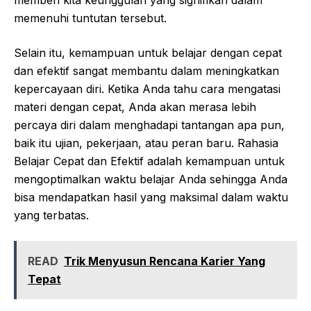
memberi kita keunggulan yang signifikan dalam
memenuhi tuntutan tersebut.
Selain itu, kemampuan untuk belajar dengan cepat
dan efektif sangat membantu dalam meningkatkan
kepercayaan diri. Ketika Anda tahu cara mengatasi
materi dengan cepat, Anda akan merasa lebih
percaya diri dalam menghadapi tantangan apa pun,
baik itu ujian, pekerjaan, atau peran baru. Rahasia
Belajar Cepat dan Efektif adalah kemampuan untuk
mengoptimalkan waktu belajar Anda sehingga Anda
bisa mendapatkan hasil yang maksimal dalam waktu
yang terbatas.
READ
Trik Menyusun Rencana Karier Yang
Tepat