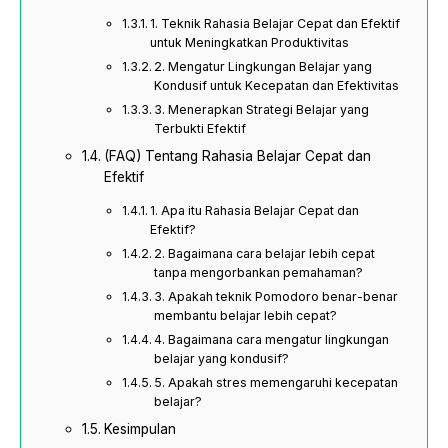
1. Teknik Rahasia Belajar Cepat dan Efektif
untuk Meningkatkan Produktivitas
2. Mengatur Lingkungan Belajar yang
Kondusif untuk Kecepatan dan Efektivitas
3. Menerapkan Strategi Belajar yang
Terbukti Efektif
(FAQ) Tentang Rahasia Belajar Cepat dan
Efektif
1. Apa itu Rahasia Belajar Cepat dan
Efektif?
2. Bagaimana cara belajar lebih cepat
tanpa mengorbankan pemahaman?
3. Apakah teknik Pomodoro benar-benar
membantu belajar lebih cepat?
4. Bagaimana cara mengatur lingkungan
belajar yang kondusif?
5. Apakah stres memengaruhi kecepatan
belajar?
Kesimpulan