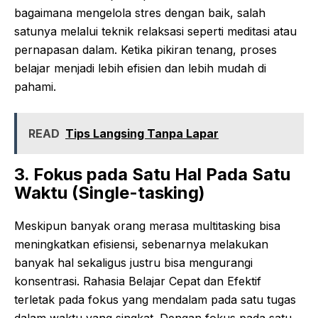
bagaimana mengelola stres dengan baik, salah
satunya melalui teknik relaksasi seperti meditasi atau
pernapasan dalam. Ketika pikiran tenang, proses
belajar menjadi lebih efisien dan lebih mudah di
pahami.
READ
Tips Langsing Tanpa Lapar
3. Fokus pada Satu Hal Pada Satu
Waktu (Single-tasking)
Meskipun banyak orang merasa multitasking bisa
meningkatkan efisiensi, sebenarnya melakukan
banyak hal sekaligus justru bisa mengurangi
konsentrasi. Rahasia Belajar Cepat dan Efektif
terletak pada fokus yang mendalam pada satu tugas