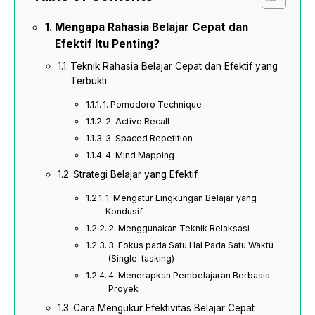
Mengapa Rahasia Belajar Cepat dan
Efektif Itu Penting?
Teknik Rahasia Belajar Cepat dan Efektif yang
Terbukti
1. Pomodoro Technique
2. Active Recall
3. Spaced Repetition
4. Mind Mapping
Strategi Belajar yang Efektif
1. Mengatur Lingkungan Belajar yang
Kondusif
2. Menggunakan Teknik Relaksasi
3. Fokus pada Satu Hal Pada Satu Waktu
(Single-tasking)
4. Menerapkan Pembelajaran Berbasis
Proyek
Cara Mengukur Efektivitas Belajar Cepat