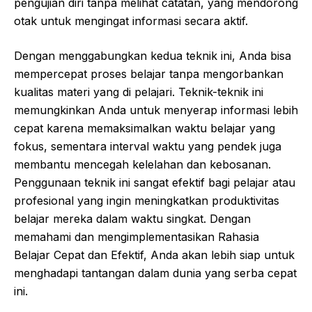
pengujian diri tanpa melihat catatan, yang mendorong
otak untuk mengingat informasi secara aktif.
Dengan menggabungkan kedua teknik ini, Anda bisa
mempercepat proses belajar tanpa mengorbankan
kualitas materi yang di pelajari. Teknik-teknik ini
memungkinkan Anda untuk menyerap informasi lebih
cepat karena memaksimalkan waktu belajar yang
fokus, sementara interval waktu yang pendek juga
membantu mencegah kelelahan dan kebosanan.
Penggunaan teknik ini sangat efektif bagi pelajar atau
profesional yang ingin meningkatkan produktivitas
belajar mereka dalam waktu singkat. Dengan
memahami dan mengimplementasikan Rahasia
Belajar Cepat dan Efektif, Anda akan lebih siap untuk
menghadapi tantangan dalam dunia yang serba cepat
ini.