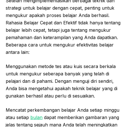
Setelah mengimplementasikan berbagai teknik dan
strategi untuk belajar dengan cepat, penting untuk
mengukur apakah proses belajar Anda berhasil.
Rahasia Belajar Cepat dan Efektif tidak hanya tentang
belajar lebih cepat, tetapi juga tentang mengukur
pemahaman dan keterampilan yang Anda dapatkan.
Beberapa cara untuk mengukur efektivitas belajar
antara lain:
Menggunakan metode tes atau kuis secara berkala
untuk mengukur seberapa banyak yang telah di
pelajari dan di pahami. Dengan menguji diri sendiri,
Anda bisa mengetahui apakah teknik belajar yang di
gunakan berhasil atau perlu di sesuaikan.
Mencatat perkembangan belajar Anda setiap minggu
atau setiap
bulan
dapat memberikan gambaran yang
jelas tentang sejauh mana Anda telah meningkatkan