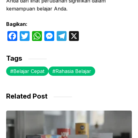
Anda dan lihat perubahan signifikan dalam
kemampuan belajar Anda.
Bagikan:
F
T
W
M
T
X
a
w
h
e
el
c
itt
at
s
e
Tags
e
er
s
s
gr
Belajar Cepat
Rahasia Belajar
b
A
e
a
o
p
n
m
o
p
g
Related Post
k
er