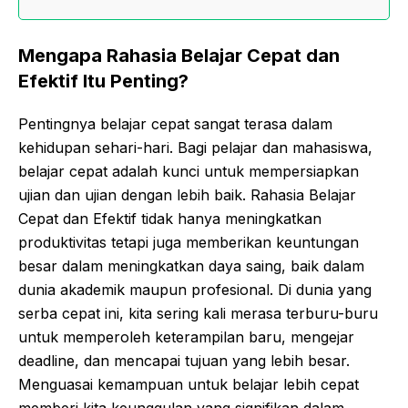
Mengapa Rahasia Belajar Cepat dan
Efektif Itu Penting?
Pentingnya belajar cepat sangat terasa dalam
kehidupan sehari-hari. Bagi pelajar dan mahasiswa,
belajar cepat adalah kunci untuk mempersiapkan
ujian dan ujian dengan lebih baik. Rahasia Belajar
Cepat dan Efektif tidak hanya meningkatkan
produktivitas tetapi juga memberikan keuntungan
besar dalam meningkatkan daya saing, baik dalam
dunia akademik maupun profesional. Di dunia yang
serba cepat ini, kita sering kali merasa terburu-buru
untuk memperoleh keterampilan baru, mengejar
deadline, dan mencapai tujuan yang lebih besar.
Menguasai kemampuan untuk belajar lebih cepat