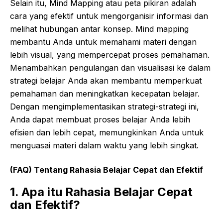
Selain itu, Mind Mapping atau peta pikiran adalah
cara yang efektif untuk mengorganisir informasi dan
melihat hubungan antar konsep. Mind mapping
membantu Anda untuk memahami materi dengan
lebih visual, yang mempercepat proses pemahaman.
Menambahkan pengulangan dan visualisasi ke dalam
strategi belajar Anda akan membantu memperkuat
pemahaman dan meningkatkan kecepatan belajar.
Dengan mengimplementasikan strategi-strategi ini,
Anda dapat membuat proses belajar Anda lebih
efisien dan lebih cepat, memungkinkan Anda untuk
menguasai materi dalam waktu yang lebih singkat.
(FAQ) Tentang Rahasia Belajar Cepat dan Efektif
1. Apa itu Rahasia Belajar Cepat
dan Efektif?