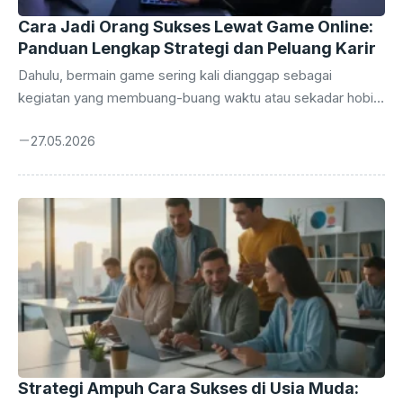
Cara Jadi Orang Sukses Lewat Game Online:
Panduan Lengkap Strategi dan Peluang Karir
Dahulu, bermain game sering kali dianggap sebagai
kegiatan yang membuang-buang waktu atau sekadar hobi
pengisi waktu luang. Namun, seiring dengan pesatnya
27.05.2026
perkembangan teknologi digital dan industri hiburan,
persepsi tersebut telah berubah total. Saat ini, cara jadi
orang sukses lewat game online bukan lagi sekadar impian
kosong, melainkan realitas yang sudah dibuktikan oleh
banyak orang. Industri gaming telah bertransformasi
menjadi ekosistem bernilai miliaran dolar. Mulai dari atlet e-
sports profesional hingga kreator konten di platform
streaming, peluang untuk membangun karir yang solid ...
Strategi Ampuh Cara Sukses di Usia Muda: