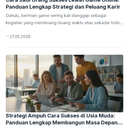
Panduan Lengkap Strategi dan Peluang Karir
Dahulu, bermain game sering kali dianggap sebagai
kegiatan yang membuang-buang waktu atau sekadar hobi
pengisi waktu luang. Namun, seiring dengan pesatnya
27.05.2026
perkembangan teknologi digital dan industri hiburan,
persepsi tersebut telah berubah total. Saat ini, cara jadi
orang sukses lewat game online bukan lagi sekadar impian
kosong, melainkan realitas yang sudah dibuktikan oleh
banyak orang. Industri gaming telah bertransformasi
menjadi ekosistem bernilai miliaran dolar. Mulai dari atlet e-
sports profesional hingga kreator konten di platform
streaming, peluang untuk membangun karir yang solid ...
Strategi Ampuh Cara Sukses di Usia Muda:
Panduan Lengkap Membangun Masa Depan