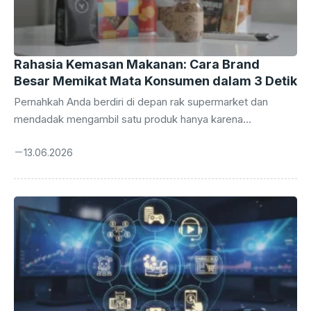
Rahasia Kemasan Makanan: Cara Brand
Besar Memikat Mata Konsumen dalam 3 Detik
Pernahkah Anda berdiri di depan rak supermarket dan
mendadak mengambil satu produk hanya karena
tampilannya menarik? Anda tidak sendirian. Itulah kekuatan
13.06.2026
absolut dari sebuah desain kemasan produk makanan yang
bekerja sebagai ‘salesman’ paling setia selama 24 jam
penuh tanpa pernah mengeluh. Di dunia yang serba cepat
ini, mata konsumen hanya butuh tiga detik untuk
memutuskan: beli atau tinggalkan. Desain kemasan bukan
sekadar tentang estetika semata. Ini adalah pertempuran
psikologi, strategi pemasaran, dan jaminan keamanan
pangan yang dibungkus menjadi satu entitas ...