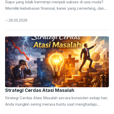
Gemilang
Siapa yang tidak bermimpi menjadi sukses di usia muda?
Memiliki kebebasan finansial, karier yang cemerlang, dan
kemampuan untuk mewujudkan impian sebelum menginjak
26.05.2026
usia kepala empat adalah dambaan hampir setiap orang.
Namun, sukses bukan sekadar keberuntungan semata. Ia
adalah hasil dari kombinasi disiplin, strategi yang tepat, dan
kemauan untuk belajar secara terus-menerus. Di era digital
yang serba cepat ini, peluang untuk mencapai keberhasilan
terbuka lebih lebar dari sebelumnya. Namun, tantangan
yang dihadapi juga tidak kalah besar, mulai dari distraksi
media sosial ...
Strategi Cerdas Atasi Masalah
Strategi Cerdas Atasi Masalah secara konsisten setiap hari.
Anda mungkin sering merasa buntu saat menghadapi
tekanan pekerjaan atau konflik personal yang datang