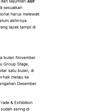
 dan sejumlah
slot
 di sesuaikan
gional harus melewati
elum akhirnya
ang layak tampil di
da bulan November
tu Group Stage,
tar satu bulan, di
erhak melaju ke
ertengahan Desember
rade & Exhibition
 sudah sering di