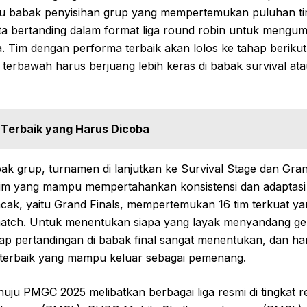
au babak penyisihan grup yang mempertemukan puluhan tim
rta bertanding dalam format liga round robin untuk mengu
 Tim dengan performa terbaik akan lolos ke tahap beriku
i terbawah harus berjuang lebih keras di babak survival ata
Terbaik yang Harus Dicoba
ak grup, turnamen di lanjutkan ke Survival Stage dan Gran
tim yang mampu mempertahankan konsistensi dan adaptasi s
cak, yaitu Grand Finals, mempertemukan 16 tim terkuat y
atch. Untuk menentukan siapa yang layak menyandang ge
tiap pertandingan di babak final sangat menentukan, dan h
i terbaik yang mampu keluar sebagai pemenang.
nuju PMGC 2025 melibatkan berbagai liga resmi di tingkat re