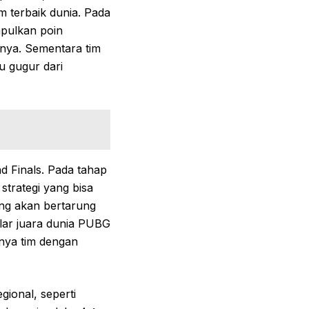
 terbaik dunia. Pada
mpulkan poin
tnya. Sementara tim
u gugur dari
d Finals. Pada tahap
trategi yang bisa
ang akan bertarung
lar juara dunia PUBG
anya tim dengan
gional, seperti