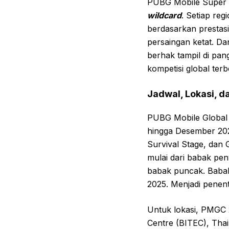
PUBG Mobile Super 
wildcard
. Setiap reg
berdasarkan prestasi
persaingan ketat. D
berhak tampil di pan
kompetisi global ter
Jadwal, Lokasi, 
PUBG Mobile Global
hingga Desember 2025
Survival Stage, dan 
mulai dari babak pen
babak puncak. Babak
2025. Menjadi penent
Untuk lokasi, PMGC 2
Centre (BITEC), Thail