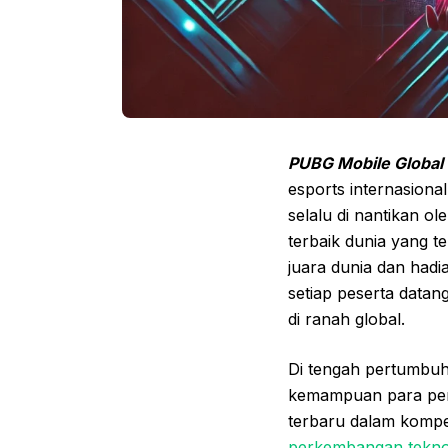
PUBG Mobile Global
esports internasiona
selalu di nantikan o
terbaik dunia yang t
juara dunia dan hadia
setiap peserta data
di ranah global.
Di tengah pertumbuha
kemampuan para pema
terbaru dalam kompet
perkembangan tekno