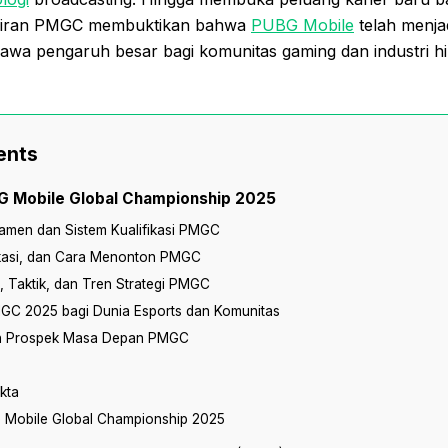
adiran PMGC membuktikan bahwa
PUBG Mobile
telah menjad
wa pengaruh besar bagi komunitas gaming dan industri hib
ents
G Mobile Global Championship 2025
amen dan Sistem Kualifikasi PMGC
kasi, dan Cara Menonton PMGC
m, Taktik, dan Tren Strategi PMGC
C 2025 bagi Dunia Esports dan Komunitas
an Prospek Masa Depan PMGC
kta
 Mobile Global Championship 2025