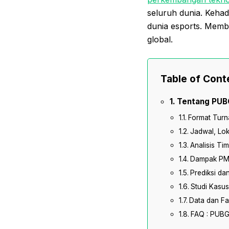
seluruh dunia. Keh
dunia esports. Memba
global.
Table of Cont
Tentang PUB
Format Turn
Jadwal, Lo
Analisis Ti
Dampak PMG
Prediksi d
Studi Kasus
Data dan Fa
FAQ : PUBG