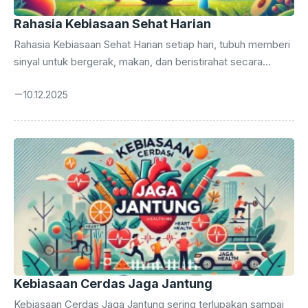
Rahasia Kebiasaan Sehat Harian
Rahasia Kebiasaan Sehat Harian setiap hari, tubuh memberi
sinyal untuk bergerak, makan, dan beristirahat secara
seimbang. Namun, banyak orang mengabaikan ritme alami
10.12.2025
tersebut. Kesehatan bukan hasil instan, melainkan hasil dari
kebiasaan kecil yang dijalani konsisten. Dengan memahami
kebiasaan sehat, setiap langkah sederhana bisa mengubah
energi, produktivitas, dan suasana hati. Melalui tindakan
kecil, seperti minum cukup air atau berjalan pagi, seseorang
menanam investasi jangka panjang bagi kebugaran dan
ketenangan hidupnya setiap hari. Bangun pagi dengan tubuh
segar bukanlah kebetulan, tetapi hasil ...
Kebiasaan Cerdas Jaga Jantung
Kebiasaan Cerdas Jaga Jantung sering terlupakan sampai