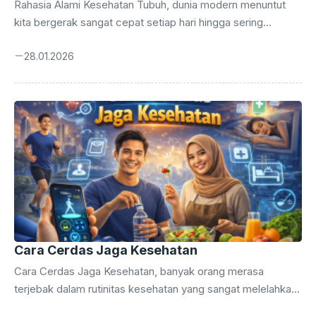
Rahasia Alami Kesehatan Tubuh, dunia modern menuntut
kita bergerak sangat cepat setiap hari hingga sering
melupakan kebutuhan dasar biologis manusia. Tubuh
28.01.2026
manusia memerlukan perhatian khusus agar tetap berfungsi
optimal dalam jangka panjang tanpa ketergantungan pada
bahan-bahan kimia sintetis. Banyak orang mulai mencari
kesehatan tubuh karena merasa lelah dengan efek samping
obat-obatan modern yang sering muncul tiba-tiba.
Pendekatan alami menawarkan solusi berkelanjutan yang
menyentuh akar permasalahan kesehatan Anda melalui
perbaikan gaya hidup secara menyeluruh dan konsisten.
Menemukan keseimbangan antara aktivitas fisik ...
Cara Cerdas Jaga Kesehatan
Cara Cerdas Jaga Kesehatan, banyak orang merasa
terjebak dalam rutinitas kesehatan yang sangat melelahkan
namun memberikan hasil yang sangat minim. Anda