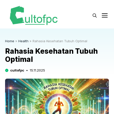
Langsung
ke
M
isi
Home
»
Health
»
Rahasia Kesehatan Tubuh Optimal
Rahasia Kesehatan Tubuh
Optimal
cultofpc
15.11.2025