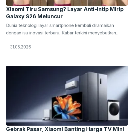
Xiaomi Tiru Samsung? Layar Anti-Intip Mirip
Galaxy S26 Meluncur
Dunia teknologi layar smartphone kembali diramaikan
dengan isu inovasi terbaru. Kabar terkini menyebutkan
bahwa raksasa teknologi Tiongkok, Xiaomi, dikabarkan
31.05.2026
tengah sibuk mempersiapkan sebuah fitur revolusioner
yang sangat mirip dengan ‘Privacy Display’ yang
rencananya akan diperkenalkan oleh Samsung pada seri
Galaxy S26 Ultra. Inovasi ini diprediksi akan menjadi salah
satu terobosan utama dalam pembaruan sistem operasi
teranyar mereka, HyperOS 4. Jika bocoran ini benar adanya,
maka persaingan di pasar smartphone premium akan
semakin memanas. Fitur layar anti-intip bukan lagi sekadar
angan-angan, ...
Gebrak Pasar, Xiaomi Banting Harga TV Mini