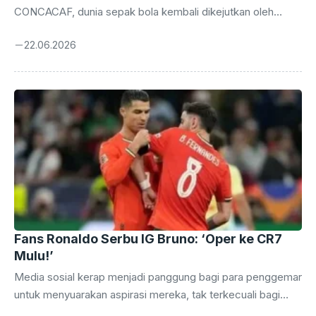
CONCACAF, dunia sepak bola kembali dikejutkan oleh
performa gemilang tim nasional Tanjung Verde. Bertandang
22.06.2026
ke markas tim kuat Uruguay, Tanjung Verde berhasil
menahan imbang lawan dengan skor ketat 2-2. Momen
paling mencuri perhatian dalam pertandingan tersebut
adalah gol spektakuler dari tendangan bebas yang dicetak
oleh Kevin Pina, yang kini viral dan menjadi perbincangan
hangat di kalangan penggemar sepak bola global. Kejutan
ini bukan kali pertama yang diciptakan oleh Tanjung Verde di
kualifikasi ...
Fans Ronaldo Serbu IG Bruno: ‘Oper ke CR7
Mulu!’
Media sosial kerap menjadi panggung bagi para penggemar
untuk menyuarakan aspirasi mereka, tak terkecuali bagi
para pendukung setia mega bintang sepak bola. Belum