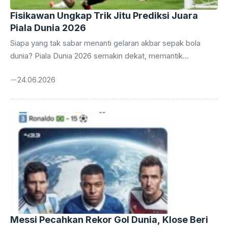
Fisikawan Ungkap Trik Jitu Prediksi Juara
Piala Dunia 2026
Siapa yang tak sabar menanti gelaran akbar sepak bola
dunia? Piala Dunia 2026 semakin dekat, memantik
antusiasme jutaan penggemar di seluruh penjuru bumi.
24.06.2026
Namun, di tengah gegap gempita prediksi musiman yang
seringkali bertumpu pada insting atau keberuntungan
semata, sebuah pendekatan ilmiah menawarkan perspektif
baru yang tak kalah menarik. Sekelompok ilmuwan fisika
telah mengintip ke dalam ‘kotak hitam’ probabilitas,
mencoba meramalkan negara mana yang paling berpeluang
mengangkat trofi juara empat tahun mendatang. Bukan
sekadar tebak-tebakan, penelitian ini berangkat dari prinsip-
prinsip fisika ...
Messi Pecahkan Rekor Gol Dunia, Klose Beri