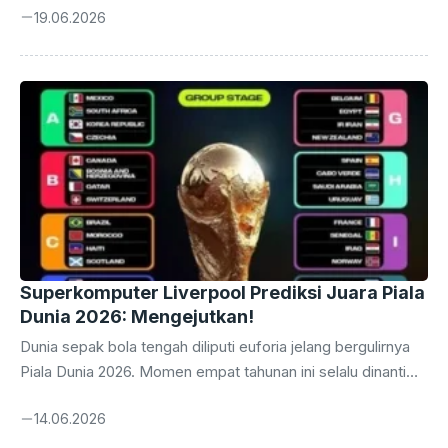
19.06.2026
lama ini, akun Instagram pribadi milik gelandang andalan tim
nasional Portugal, Bruno Fernandes, diserbu ribuan
komentar dari para penggemar Cristiano Ronaldo.
Gelombang protes virtual ini bukan tanpa alasan, melainkan
sebuah tuntutan agar Bruno lebih sering memberikan umpan
atau operan kepada sang megabintang, Cristiano Ronaldo,
yang akrab disapa CR7. Peristiwa ini mencuat pasca
beberapa pertandingan yang menunjukkan adanya ...
Superkomputer Liverpool Prediksi Juara Piala
Dunia 2026: Mengejutkan!
Dunia sepak bola tengah diliputi euforia jelang bergulirnya
Piala Dunia 2026. Momen empat tahunan ini selalu dinanti
jutaan penggemar di seluruh penjuru bumi, bukan hanya
14.06.2026
karena menyajikan aksi para bintang lapangan hijau, tetapi
juga menjadi ajang prediksi dan spekulasi tak berujung.