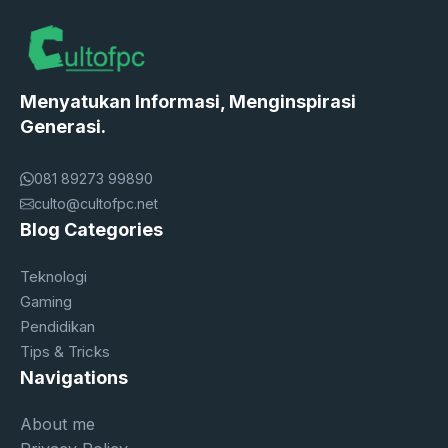
Menyatukan Informasi, Menginspirasi
Generasi.
081 89273 99890
culto@cultofpc.net
Blog Categories
Teknologi
Gaming
Pendidikan
Tips & Tricks
Navigations
About me