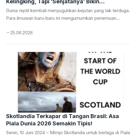
Kelingking, Tapi ‘Senjatanya’ Bikin
Tercengang!
Dunia reptil kembali menyuguhkan kejutan yang tak terduga.
Para ilmuwan baru-baru ini mengumumkan penemuan
spesies bunglon yang ukurannya sungguh menakjubkan,
25.06.2026
seolah menantang segala perkiraan kita tentang dunia
hewan mini. Namun, bukan hanya ukurannya yang membuat
geleng-geleng kepala, ada satu fakta biologis lain yang
lebih mengejutkan: organ reproduksi jantan bunglon terkecil
di dunia ini ternyata berukuran luar biasa besar jika
dibandingkan dengan tubuh mungilnya. Penemuan yang
terjadi di hutan Madagaskar ini bukan sekadar penambah
daftar spesies baru. Ia membuka jendela baru ...
Skotlandia Terkapar di Tangan Brasil: Asa
Piala Dunia 2026 Semakin Tipis!
Senin, 10 Juni 2024 – Mimpi Skotlandia untuk berlaga di Piala