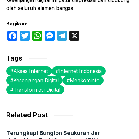
kesenjangan digital ini patut diapresiasi dan didukung
oleh seluruh elemen bangsa.
Bagikan:
F
T
W
M
T
X
a
w
h
e
el
c
itt
at
s
e
Tags
e
er
s
s
gr
Akses Internet
Internet Indonesia
b
A
e
a
Kesenjangan Digital
Menkominfo
o
p
n
m
Transformasi Digital
o
p
g
k
er
Related Post
Terungkap! Bunglon Seukuran Jari