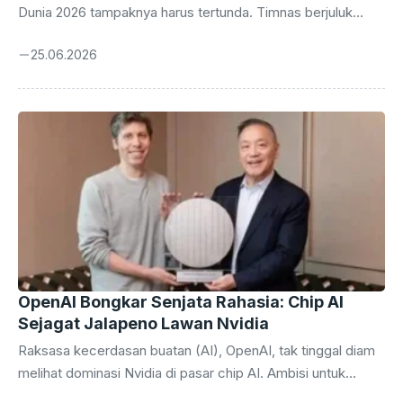
Dunia 2026 tampaknya harus tertunda. Timnas berjuluk
‘Tartan Army’ ini baru saja merasakan pukulan telak setelah
25.06.2026
takluk 0-3 dari raksasa sepak bola dunia, Brasil, dalam laga
krusial yang digelar pada Minggu malam. Kekalahan ini
bukan sekadar angka di papan skor, melainkan sebuah
pukulan telak yang membuat peluang mereka untuk melaju
ke ajang empat tahunan tersebut kini berada di ambang
kehancuran. Para penggemar Skotlandia di seluruh dunia
sontak merasakan kekecewaan ...
OpenAI Bongkar Senjata Rahasia: Chip AI
Sejagat Jalapeno Lawan Nvidia
Raksasa kecerdasan buatan (AI), OpenAI, tak tinggal diam
melihat dominasi Nvidia di pasar chip AI. Ambisi untuk
membebaskan diri dari ketergantungan pada unit