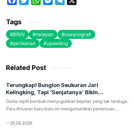
F
T
W
M
T
X
a
w
h
e
el
c
itt
at
s
e
Tags
e
er
s
s
gr
BRIN
nelayan
oseanografi
b
A
e
a
perikanan
upwelling
o
p
n
m
o
p
g
k
er
Related Post
Terungkap! Bunglon Seukuran Jari
Kelingking, Tapi ‘Senjatanya’ Bikin
Tercengang!
Dunia reptil kembali menyuguhkan kejutan yang tak terduga.
Para ilmuwan baru-baru ini mengumumkan penemuan
spesies bunglon yang ukurannya sungguh menakjubkan,
25.06.2026
seolah menantang segala perkiraan kita tentang dunia
hewan mini. Namun, bukan hanya ukurannya yang membuat