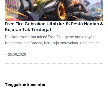
Free Fire Gebrakan Ultah ke-9: Pesta Hadiah &
Kejutan Tak Terduga!
Dua kata: sembilan tahun! Free Fire, game battle royale
fenomenal dari Garena, baru saja merayakan ulang tahunnya
yang kesembilan. Perjalanan panjang ini tidak dilalui tanpa
25.06.2026
euforia. Sebagai bentuk apresiasi kepada jutaan pemain
setia di seluruh dunia, terutama di Indonesia yang selalu
antusias, Garena kembali menggulirkan serangkaian acara
perayaan yang tak hanya meriah, tetapi juga bertabur hadiah
menggiurkan. Ini bukan sekadar perayaan biasa, melainkan
Tinggalkan komentar
sebuah pesta besar yang dirancang untuk memberikan
Komentar
pengalaman tak terlupakan bagi para Survivors. Sejak
pertama kali menggebrak ...