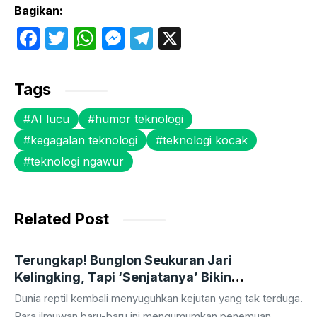
Bagikan:
F
T
W
M
T
X
a
w
h
e
el
c
itt
at
s
e
Tags
e
er
s
s
gr
AI lucu
humor teknologi
b
A
e
a
kegagalan teknologi
teknologi kocak
o
p
n
m
teknologi ngawur
o
p
g
k
er
Related Post
Terungkap! Bunglon Seukuran Jari
Kelingking, Tapi ‘Senjatanya’ Bikin
Tercengang!
Dunia reptil kembali menyuguhkan kejutan yang tak terduga.
Para ilmuwan baru-baru ini mengumumkan penemuan