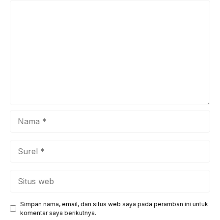
Komentar
pengalaman tak terlupakan bagi para Survivors. Sejak
pertama kali menggebrak ...
Nama
Surel
Situs
web
Simpan nama, email, dan situs web saya pada peramban ini untuk
komentar saya berikutnya.