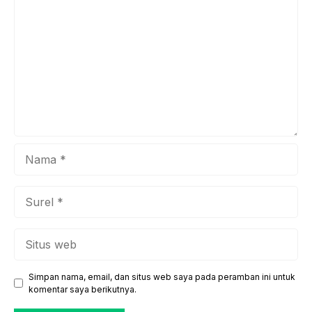
penting nan relevan bagi generasi penerus bangsa,
khususnya Generasi Z. Mursid, dengan kesederhanaan dan
...
Nama
Surel
Situs
web
Simpan nama, email, dan situs web saya pada peramban ini untuk
komentar saya berikutnya.