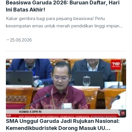
Beasiswa Garuda 2026: Buruan Daftar, Hari
Ini Batas Akhir!
Kabar gembira bagi para pejuang beasiswa! Pintu
kesempatan emas untuk meraih pendidikan tinggi impian
melalui Beasiswa Garuda 2026 Gelombang 2 segera
25.06.2026
tertutup. Tenggat waktu pendaftaran adalah hari ini, Kamis,
25 Juni 2026, tepat pukul 23.59 WIB. Jangan lewatkan
momen krusial ini untuk mengamankan masa depan
pendidikan Anda. Bagi Anda yang berambisi melanjutkan
studi ke jenjang yang lebih tinggi dengan dukungan finansial
penuh, kini saatnya bertindak. Beasiswa Garuda telah
dikenal sebagai salah satu program bergengsi yang
membuka jalan bagi talenta-talenta terbaik ...
SMA Unggul Garuda Jadi Rujukan Nasional:
Kemendikbudristek Dorong Masuk UU