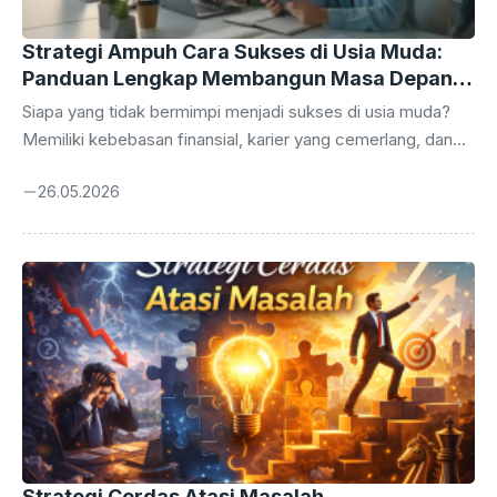
Strategi Ampuh Cara Sukses di Usia Muda:
Panduan Lengkap Membangun Masa Depan
Gemilang
Siapa yang tidak bermimpi menjadi sukses di usia muda?
Memiliki kebebasan finansial, karier yang cemerlang, dan
kemampuan untuk mewujudkan impian sebelum menginjak
26.05.2026
usia kepala empat adalah dambaan hampir setiap orang.
Namun, sukses bukan sekadar keberuntungan semata. Ia
adalah hasil dari kombinasi disiplin, strategi yang tepat, dan
kemauan untuk belajar secara terus-menerus. Di era digital
yang serba cepat ini, peluang untuk mencapai keberhasilan
terbuka lebih lebar dari sebelumnya. Namun, tantangan
yang dihadapi juga tidak kalah besar, mulai dari distraksi
media sosial ...
Strategi Cerdas Atasi Masalah