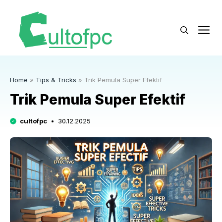
Langsung
ke
M
isi
Home
»
Tips & Tricks
»
Trik Pemula Super Efektif
Trik Pemula Super Efektif
cultofpc
30.12.2025