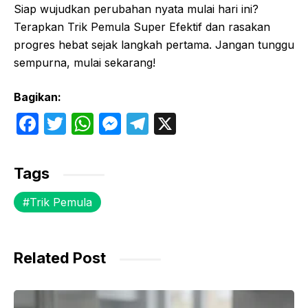
Siap wujudkan perubahan nyata mulai hari ini?
Terapkan Trik Pemula Super Efektif dan rasakan
progres hebat sejak langkah pertama. Jangan tunggu
sempurna, mulai sekarang!
Bagikan:
F
T
W
M
T
X
a
w
h
e
el
c
itt
at
s
e
Tags
e
er
s
s
gr
Trik Pemula
b
A
e
a
o
p
n
m
o
p
g
Related Post
k
er