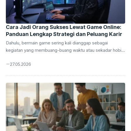
Cara Jadi Orang Sukses Lewat Game Online:
Panduan Lengkap Strategi dan Peluang Karir
Dahulu, bermain game sering kali dianggap sebagai
kegiatan yang membuang-buang waktu atau sekadar hobi
pengisi waktu luang. Namun, seiring dengan pesatnya
27.05.2026
perkembangan teknologi digital dan industri hiburan,
persepsi tersebut telah berubah total. Saat ini, cara jadi
orang sukses lewat game online bukan lagi sekadar impian
kosong, melainkan realitas yang sudah dibuktikan oleh
banyak orang. Industri gaming telah bertransformasi
menjadi ekosistem bernilai miliaran dolar. Mulai dari atlet e-
sports profesional hingga kreator konten di platform
streaming, peluang untuk membangun karir yang solid ...