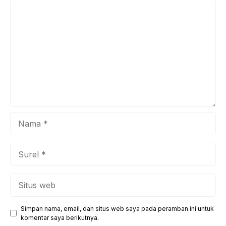
Komentar
memberikan dampak jangka panjang bagi kualitas hidup
Anda yang jauh lebih baik. Para ahli medis menekankan
pentingnya ...
Nama
Surel
Situs
web
Simpan nama, email, dan situs web saya pada peramban ini untuk
komentar saya berikutnya.