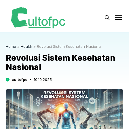
Langsung
ke
M
isi
Home
»
Health
»
Revolusi Sistem Kesehatan Nasional
Revolusi Sistem Kesehatan
Nasional
cultofpc
10.10.2025