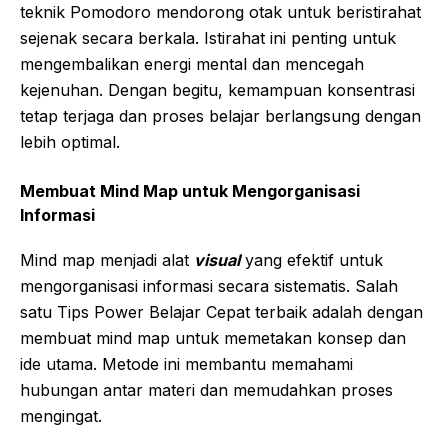
teknik Pomodoro mendorong otak untuk beristirahat
sejenak secara berkala. Istirahat ini penting untuk
mengembalikan energi mental dan mencegah
kejenuhan. Dengan begitu, kemampuan konsentrasi
tetap terjaga dan proses belajar berlangsung dengan
lebih optimal.
Membuat Mind Map untuk Mengorganisasi
Informasi
Mind map menjadi alat
visual
yang efektif untuk
mengorganisasi informasi secara sistematis. Salah
satu Tips Power Belajar Cepat terbaik adalah dengan
membuat mind map untuk memetakan konsep dan
ide utama. Metode ini membantu memahami
hubungan antar materi dan memudahkan proses
mengingat.