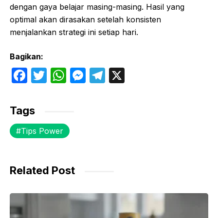
dengan gaya belajar masing-masing. Hasil yang
optimal akan dirasakan setelah konsisten
menjalankan strategi ini setiap hari.
Bagikan:
F
T
W
M
T
X
a
w
h
e
el
c
itt
at
s
e
Tags
e
er
s
s
gr
Tips Power
b
A
e
a
o
p
n
m
o
p
g
Related Post
k
er