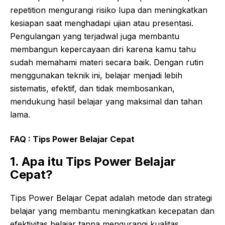
repetition mengurangi risiko lupa dan meningkatkan
kesiapan saat menghadapi ujian atau presentasi.
Pengulangan yang terjadwal juga membantu
membangun kepercayaan diri karena kamu tahu
sudah memahami materi secara baik. Dengan rutin
menggunakan teknik ini, belajar menjadi lebih
sistematis, efektif, dan tidak membosankan,
mendukung hasil belajar yang maksimal dan tahan
lama.
FAQ :
Tips Power Belajar Cepat
1. Apa itu Tips Power Belajar
Cepat?
Tips Power Belajar Cepat adalah metode dan strategi
belajar yang membantu meningkatkan kecepatan dan
efektivitas belajar tanpa mengurangi kualitas