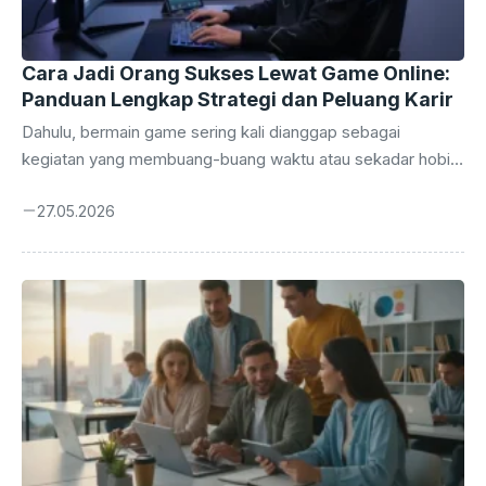
Cara Jadi Orang Sukses Lewat Game Online:
Panduan Lengkap Strategi dan Peluang Karir
Dahulu, bermain game sering kali dianggap sebagai
kegiatan yang membuang-buang waktu atau sekadar hobi
pengisi waktu luang. Namun, seiring dengan pesatnya
27.05.2026
perkembangan teknologi digital dan industri hiburan,
persepsi tersebut telah berubah total. Saat ini, cara jadi
orang sukses lewat game online bukan lagi sekadar impian
kosong, melainkan realitas yang sudah dibuktikan oleh
banyak orang. Industri gaming telah bertransformasi
menjadi ekosistem bernilai miliaran dolar. Mulai dari atlet e-
sports profesional hingga kreator konten di platform
streaming, peluang untuk membangun karir yang solid ...