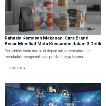
Rahasia Kemasan Makanan: Cara Brand
Besar Memikat Mata Konsumen dalam 3 Detik
Pernahkah Anda berdiri di depan rak supermarket dan
mendadak mengambil satu produk hanya karena
tampilannya menarik? Anda tidak sendirian. Itulah kekuatan
13.06.2026
absolut dari sebuah desain kemasan produk makanan yang
bekerja sebagai ‘salesman’ paling setia selama 24 jam
penuh tanpa pernah mengeluh. Di dunia yang serba cepat
ini, mata konsumen hanya butuh tiga detik untuk
memutuskan: beli atau tinggalkan. Desain kemasan bukan
sekadar tentang estetika semata. Ini adalah pertempuran
psikologi, strategi pemasaran, dan jaminan keamanan