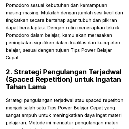
Pomodoro sesuai kebutuhan dan kemampuan
masing-masing. Mulailah dengan jumlah sesi kecil dan
tingkatkan secara bertahap agar tubuh dan pikiran
dapat beradaptasi. Dengan rutin menerapkan teknik
Pomodoro dalam belajar, kamu akan merasakan
peningkatan signifikan dalam kualitas dan kecepatan
belajar, sesuai dengan tujuan Tips Power Belajar
Cepat.
2. Strategi Pengulangan Terjadwal
(Spaced Repetition) untuk Ingatan
Tahan Lama
Strategi pengulangan terjadwal atau spaced repetition
menjadi salah satu Tips Power Belajar Cepat yang
sangat ampuh untuk meningkatkan daya ingat materi
pelajaran. Metode ini mengatur pengulangan materi