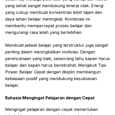
yang sehat sangat mendukung kinerja otak. Energi
yang cukup membuat konsentrasi lebih tajam dan
daya tahan belajar meningkat. Kombinasi ini
membantu mempercepat proses belajar dan
mengurangi rasa lelah yang berlebihan.
Membuat jadwal belajar yang terstruktur juga sangat
penting dalam meningkatkan motivasi. Dengan
perencanaan yang baik, seseorang tahu kapan harus
belajar dan kapan harus beristirahat. Mengikuti Tips
Power Belajar Cepat dengan disiplin membangun
kebiasaan positif yang mendukung kesuksesan
belajar.
Rahasia Mengingat Pelajaran dengan Cepat
Mengingat pelajaran dengan cepat memerlukan