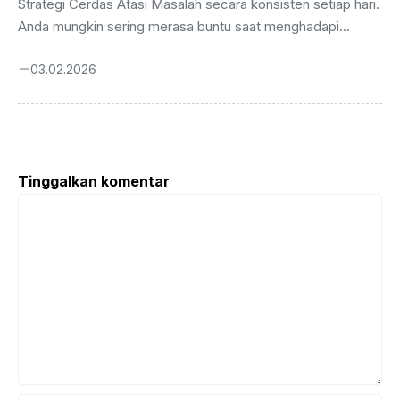
Strategi Cerdas Atasi Masalah secara konsisten setiap hari.
Anda mungkin sering merasa buntu saat menghadapi
tekanan pekerjaan atau konflik personal yang datang
03.02.2026
bertubi-tubi tanpa henti. Memahami akar persoalan menjadi
kunci utama agar Anda tidak terjebak dalam siklus
kegagalan yang sama secara berulang kali. Keahlian ini
membutuhkan latihan mental yang kuat serta pendekatan
sistematis agar setiap hambatan berubah menjadi peluang
Tinggalkan komentar
emas. Para profesional sukses selalu mengandalkan
Komentar
Strategi Cerdas Atasi Masalah untuk menjaga performa
kerja mereka tetap berada pada level tertinggi. Mereka ...