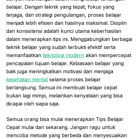
belajar. Dengan teknik yang tepat, fokus yang
terjaga, dan strategi pengulangan, proses belajar
menjadi lebih efisien dan hasilnya maksimal. Disiplin
dan konsistensi adalah kunci utama keberhasilan
dalam menerapkan tips ini. Menggabungkan berbagai
teknik belajar yang sudah terbukti efektif serta
memanfaatkan
teknologi modern
akan mempercepat
pencapaian tujuan belajar. Kebiasaan belajar yang
baik juga meningkatkan motivasi dan menjaga
kesehatan mental
selama proses belajar
berlangsung. Semua ini membuat belajar cepat
bukan lagi mimpi, melainkan kenyataan yang bisa
dicapai oleh siapa saja.
Semua orang bisa mulai menerapkan Tips Belajar
Cepat mulai dari sekarang. Jangan ragu untuk
mencoba metode yang berbeda dan menyesuaikan