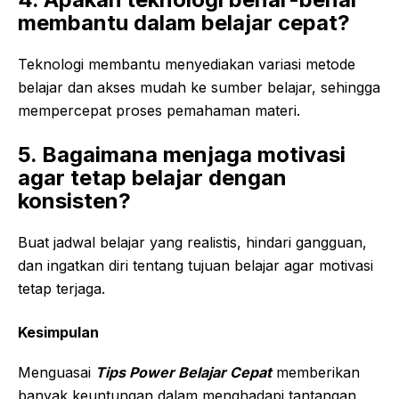
membantu dalam belajar cepat?
Teknologi membantu menyediakan variasi metode
belajar dan akses mudah ke sumber belajar, sehingga
mempercepat proses pemahaman materi.
5. Bagaimana menjaga motivasi
agar tetap belajar dengan
konsisten?
Buat jadwal belajar yang realistis, hindari gangguan,
dan ingatkan diri tentang tujuan belajar agar motivasi
tetap terjaga.
Kesimpulan
Menguasai
Tips Power Belajar Cepat
memberikan
banyak keuntungan dalam menghadapi tantangan