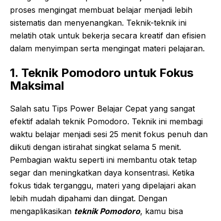
proses mengingat membuat belajar menjadi lebih
sistematis dan menyenangkan. Teknik-teknik ini
melatih otak untuk bekerja secara kreatif dan efisien
dalam menyimpan serta mengingat materi pelajaran.
1. Teknik Pomodoro untuk Fokus
Maksimal
Salah satu Tips Power Belajar Cepat yang sangat
efektif adalah teknik Pomodoro. Teknik ini membagi
waktu belajar menjadi sesi 25 menit fokus penuh dan
diikuti dengan istirahat singkat selama 5 menit.
Pembagian waktu seperti ini membantu otak tetap
segar dan meningkatkan daya konsentrasi. Ketika
fokus tidak terganggu, materi yang dipelajari akan
lebih mudah dipahami dan diingat. Dengan
mengaplikasikan
teknik Pomodoro
, kamu bisa