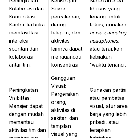
Peningkatan
Kebisingan:
Sediakan area
Kolaborasi dan
Suara
khusus yang
Komunikasi:
percakapan,
tenang untuk
Kantor terbuka
dering
fokus, gunakan
memfasilitasi
telepon, dan
noise-canceling
interaksi
aktivitas
headphones
,
spontan dan
lainnya dapat
atau terapkan
kolaborasi
mengganggu
kebijakan
antar tim.
konsentrasi.
“waktu tenang”.
Gangguan
Visual:
Peningkatan
Gunakan partisi
Pergerakan
Visibilitas:
atau pembatas
orang,
Manajer dapat
visual, atur area
aktivitas di
dengan mudah
kerja yang lebih
sekitar, dan
memantau
pribadi, atau
tampilan
aktivitas tim dan
terapkan
visual yang