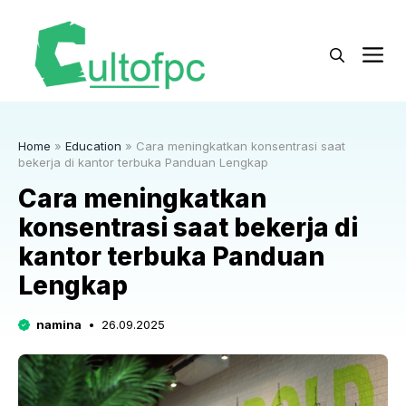
Langsung
ke
M
isi
Home
»
Education
»
Cara meningkatkan konsentrasi saat
bekerja di kantor terbuka Panduan Lengkap
Cara meningkatkan
konsentrasi saat bekerja di
kantor terbuka Panduan
Lengkap
namina
26.09.2025