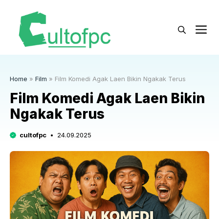
Langsung
ke
M
isi
Home
»
Film
»
Film Komedi Agak Laen Bikin Ngakak Terus
Film Komedi Agak Laen Bikin
Ngakak Terus
cultofpc
24.09.2025