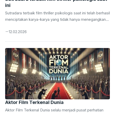
ini
Sutradara terbaik film thriller psikologis saat ini telah berhasil
menciptakan karya-karya yang tidak hanya menegangkan
tetapi juga menggugah pikiran penontonnya. Dengan latar
12.02.2026
belakang yang beragam dan perjalanan karier yang
inspiratif, mereka memanfaatkan teknik sinematik untuk
menghidupkan karakter-karakter kompleks dan cerita yang
penuh intrik. Pada genre ini, sutradara terkemuka tidak
hanya memproduksi film dengan alur yang menegangkan,
tetapi juga menyentuh berbagai isu sosial dan budaya yang
relevan. Melalui pencahayaan yang dramatis dan musik
yang tepat, mereka mampu meningkatkan ketegangan dan
membentuk ...
Aktor Film Terkenal Dunia
Aktor Film Terkenal Dunia selalu menjadi pusat perhatian