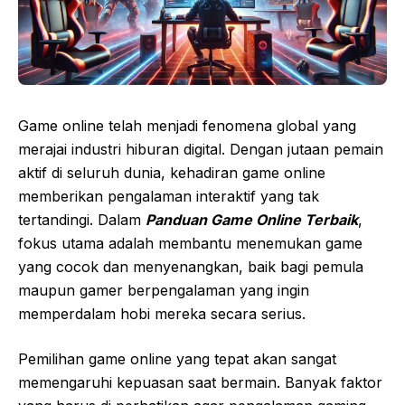
Game online telah menjadi fenomena global yang
merajai industri hiburan digital. Dengan jutaan pemain
aktif di seluruh dunia, kehadiran game online
memberikan pengalaman interaktif yang tak
tertandingi. Dalam
Panduan Game Online Terbaik
,
fokus utama adalah membantu menemukan game
yang cocok dan menyenangkan, baik bagi pemula
maupun gamer berpengalaman yang ingin
memperdalam hobi mereka secara serius.
Pemilihan game online yang tepat akan sangat
memengaruhi kepuasan saat bermain. Banyak faktor