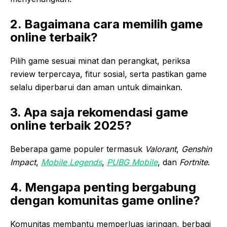
2. Bagaimana cara memilih game
online terbaik?
Pilih game sesuai minat dan perangkat, periksa
review terpercaya, fitur sosial, serta pastikan game
selalu diperbarui dan aman untuk dimainkan.
3. Apa saja rekomendasi game
online terbaik 2025?
Beberapa game populer termasuk
Valorant
,
Genshin
Impact
,
Mobile Legends
,
PUBG Mobile
, dan
Fortnite
.
4. Mengapa penting bergabung
dengan komunitas game online?
Komunitas membantu memperluas jaringan, berbagi