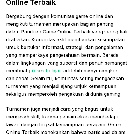
Online Terbaik
Bergabung dengan komunitas game online dan
mengikuti turnamen merupakan bagian penting
dalam Panduan Game Online Terbaik yang sering kali
di abaikan. Komunitas aktif memberikan kesempatan
untuk bertukar informasi, strategi, dan pengalaman
yang memperkaya pengetahuan bermain. Berada
dalam lingkungan yang suportif dan penuh semangat
membuat
proses belajar
jadi lebih menyenangkan
dan cepat. Selain itu, komunitas sering mengadakan
turnamen yang menjadi ajang unjuk kemampuan
sekaligus memperoleh pengakuan di dunia gaming.
Turnamen juga menjadi cara yang bagus untuk
mengasah skill, karena pemain akan menghadapi
lawan dengan tingkat kemampuan beragam. Game
Online Terbaik menekankan bahwa partisipasi dalam