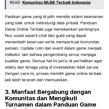
READ
Komunitas MLBB Terbaik Indonesia
Pastikan game yang di pilih memiliki sistem keamanan
yang baik untuk melindungi data pribadi. Panduan
Game Online Terbaik juga menekankan pentingnya
fitur sosial seperti chat dan guild yang dapat
menambah keseruan serta memperkuat komunitas
pemain. Update rutin dan event dalam game menjadi
indikator lain bahwa pengembang serius menjaga
kualitas game. Semua hal ini perlu di perhatikan agar
waktu dan tenaga yang di investasikan tidak sia-sia.
Dengan cara ini, proses memilih game online terbaik
jadi lebih terarah dan memuaskan.
3. Manfaat Bergabung dengan
Komunitas dan Mengikuti
Turnamen dalam Panduan Game