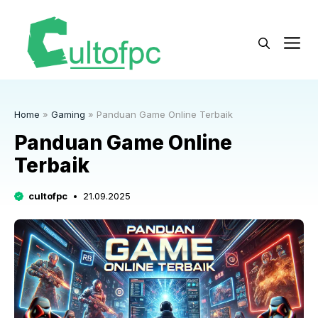
Langsung
ke
M
isi
Home
»
Gaming
»
Panduan Game Online Terbaik
Panduan Game Online
Terbaik
cultofpc
21.09.2025