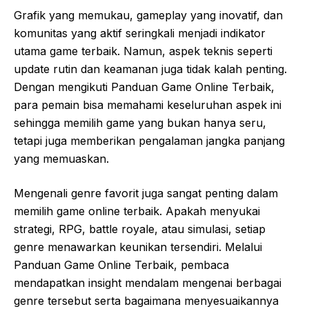
Grafik yang memukau, gameplay yang inovatif, dan
komunitas yang aktif seringkali menjadi indikator
utama game terbaik. Namun, aspek teknis seperti
update rutin dan keamanan juga tidak kalah penting.
Dengan mengikuti Panduan Game Online Terbaik,
para pemain bisa memahami keseluruhan aspek ini
sehingga memilih game yang bukan hanya seru,
tetapi juga memberikan pengalaman jangka panjang
yang memuaskan.
Mengenali genre favorit juga sangat penting dalam
memilih game online terbaik. Apakah menyukai
strategi, RPG, battle royale, atau simulasi, setiap
genre menawarkan keunikan tersendiri. Melalui
Panduan Game Online Terbaik, pembaca
mendapatkan insight mendalam mengenai berbagai
genre tersebut serta bagaimana menyesuaikannya