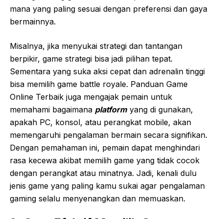
mana yang paling sesuai dengan preferensi dan gaya
bermainnya.
Misalnya, jika menyukai strategi dan tantangan
berpikir, game strategi bisa jadi pilihan tepat.
Sementara yang suka aksi cepat dan adrenalin tinggi
bisa memilih game battle royale. Panduan Game
Online Terbaik juga mengajak pemain untuk
memahami bagaimana
platform
yang di gunakan,
apakah PC, konsol, atau perangkat mobile, akan
memengaruhi pengalaman bermain secara signifikan.
Dengan pemahaman ini, pemain dapat menghindari
rasa kecewa akibat memilih game yang tidak cocok
dengan perangkat atau minatnya. Jadi, kenali dulu
jenis game yang paling kamu sukai agar pengalaman
gaming selalu menyenangkan dan memuaskan.