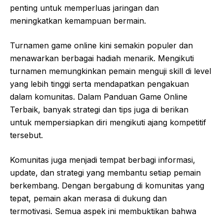
penting untuk memperluas jaringan dan
meningkatkan kemampuan bermain.
Turnamen game online kini semakin populer dan
menawarkan berbagai hadiah menarik. Mengikuti
turnamen memungkinkan pemain menguji skill di level
yang lebih tinggi serta mendapatkan pengakuan
dalam komunitas. Dalam Panduan Game Online
Terbaik, banyak strategi dan tips juga di berikan
untuk mempersiapkan diri mengikuti ajang kompetitif
tersebut.
Komunitas juga menjadi tempat berbagi informasi,
update, dan strategi yang membantu setiap pemain
berkembang. Dengan bergabung di komunitas yang
tepat, pemain akan merasa di dukung dan
termotivasi. Semua aspek ini membuktikan bahwa