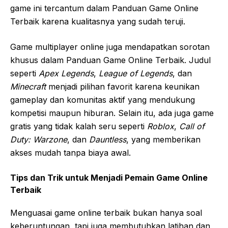
game ini tercantum dalam Panduan Game Online
Terbaik karena kualitasnya yang sudah teruji.
Game multiplayer online juga mendapatkan sorotan
khusus dalam Panduan Game Online Terbaik. Judul
seperti
Apex Legends
,
League of Legends
, dan
Minecraft
menjadi pilihan favorit karena keunikan
gameplay dan komunitas aktif yang mendukung
kompetisi maupun hiburan. Selain itu, ada juga game
gratis yang tidak kalah seru seperti
Roblox
,
Call of
Duty: Warzone
, dan
Dauntless
, yang memberikan
akses mudah tanpa biaya awal.
Tips dan Trik untuk Menjadi Pemain Game Online
Terbaik
Menguasai game online terbaik bukan hanya soal
keberuntungan, tapi juga membutuhkan latihan dan