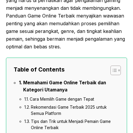
yang harus di perhatikan agar pengalaman gaming
menjadi menyenangkan dan tidak membingungkan.
Panduan Game Online Terbaik menyajikan wawasan
penting yang akan memudahkan proses pemilihan
game sesuai perangkat, genre, dan tingkat keahlian
pemain, sehingga bermain menjadi pengalaman yang
optimal dan bebas stres.
Table of Contents
Memahami Game Online Terbaik dan
Kategori Utamanya
Cara Memilih Game dengan Tepat
Rekomendasi Game Terbaik 2025 untuk
Semua Platform
Tips dan Trik untuk Menjadi Pemain Game
Online Terbaik