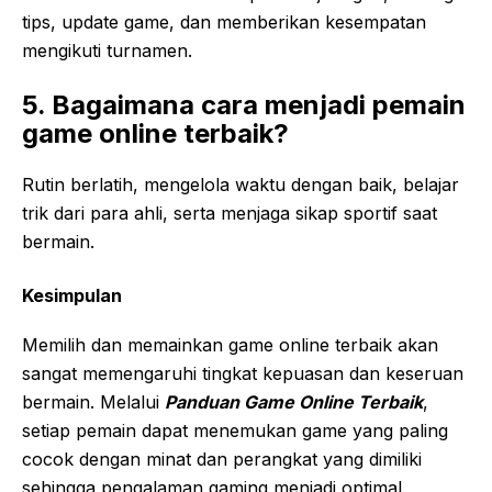
tips, update game, dan memberikan kesempatan
mengikuti turnamen.
5. Bagaimana cara menjadi pemain
game online terbaik?
Rutin berlatih, mengelola waktu dengan baik, belajar
trik dari para ahli, serta menjaga sikap sportif saat
bermain.
Kesimpulan
Memilih dan memainkan game online terbaik akan
sangat memengaruhi tingkat kepuasan dan keseruan
bermain. Melalui
Panduan Game Online Terbaik
,
setiap pemain dapat menemukan game yang paling
cocok dengan minat dan perangkat yang dimiliki
sehingga pengalaman gaming menjadi optimal.