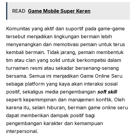
READ
Game Mobile Super Keren
Komunitas yang aktif dan suportif pada game-game
tersebut menjadikan lingkungan bermain lebih
menyenangkan dan memotivasi pemain untuk terus
kembali bermain. Tidak jarang, pemain membentuk
tim atau clan yang solid untuk berkompetisi dalam
turnamen resmi atau sekadar bersenang-senang
bersama. Semua ini menjadikan Game Online Seru
sebagai platform yang kaya akan interaksi sosial
positif, sekaligus media pengembangan
soft skill
seperti kepemimpinan dan manajemen konflik. Oleh
karena itu, selain hiburan, bermain game online seru
dapat memberikan dampak positif bagi
pengembangan karakter dan kemampuan
interpersonal.