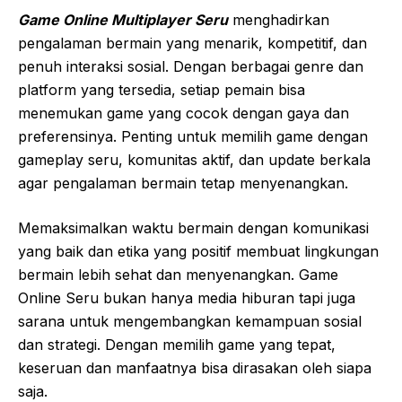
Game Online Multiplayer Seru
menghadirkan
pengalaman bermain yang menarik, kompetitif, dan
penuh interaksi sosial. Dengan berbagai genre dan
platform yang tersedia, setiap pemain bisa
menemukan game yang cocok dengan gaya dan
preferensinya. Penting untuk memilih game dengan
gameplay seru, komunitas aktif, dan update berkala
agar pengalaman bermain tetap menyenangkan.
Memaksimalkan waktu bermain dengan komunikasi
yang baik dan etika yang positif membuat lingkungan
bermain lebih sehat dan menyenangkan. Game
Online Seru bukan hanya media hiburan tapi juga
sarana untuk mengembangkan kemampuan sosial
dan strategi. Dengan memilih game yang tepat,
keseruan dan manfaatnya bisa dirasakan oleh siapa
saja.