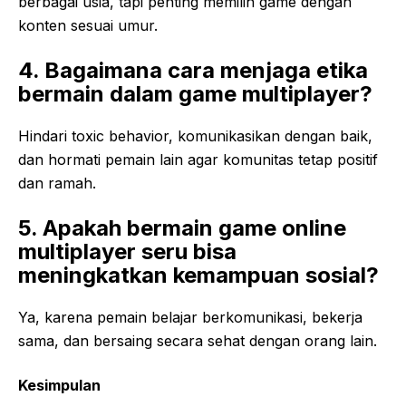
berbagai usia, tapi penting memilih game dengan
konten sesuai umur.
4. Bagaimana cara menjaga etika
bermain dalam game multiplayer?
Hindari toxic behavior, komunikasikan dengan baik,
dan hormati pemain lain agar komunitas tetap positif
dan ramah.
5. Apakah bermain game online
multiplayer seru bisa
meningkatkan kemampuan sosial?
Ya, karena pemain belajar berkomunikasi, bekerja
sama, dan bersaing secara sehat dengan orang lain.
Kesimpulan