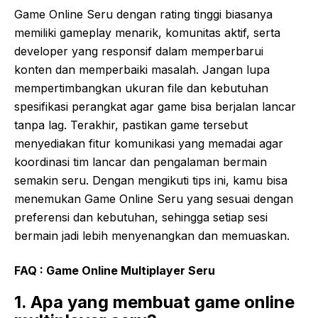
Game Online Seru dengan rating tinggi biasanya
memiliki gameplay menarik, komunitas aktif, serta
developer yang responsif dalam memperbarui
konten dan memperbaiki masalah. Jangan lupa
mempertimbangkan ukuran file dan kebutuhan
spesifikasi perangkat agar game bisa berjalan lancar
tanpa lag. Terakhir, pastikan game tersebut
menyediakan fitur komunikasi yang memadai agar
koordinasi tim lancar dan pengalaman bermain
semakin seru. Dengan mengikuti tips ini, kamu bisa
menemukan Game Online Seru yang sesuai dengan
preferensi dan kebutuhan, sehingga setiap sesi
bermain jadi lebih menyenangkan dan memuaskan.
FAQ : Game Online Multiplayer Seru
1. Apa yang membuat game online