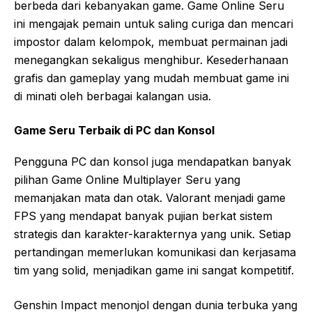
berbeda dari kebanyakan game. Game Online Seru
ini mengajak pemain untuk saling curiga dan mencari
impostor dalam kelompok, membuat permainan jadi
menegangkan sekaligus menghibur. Kesederhanaan
grafis dan gameplay yang mudah membuat game ini
di minati oleh berbagai kalangan usia.
Game Seru Terbaik di PC dan Konsol
Pengguna PC dan konsol juga mendapatkan banyak
pilihan Game Online Multiplayer Seru yang
memanjakan mata dan otak. Valorant menjadi game
FPS yang mendapat banyak pujian berkat sistem
strategis dan karakter-karakternya yang unik. Setiap
pertandingan memerlukan komunikasi dan kerjasama
tim yang solid, menjadikan game ini sangat kompetitif.
Genshin Impact menonjol dengan dunia terbuka yang