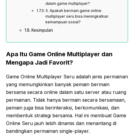
dalam game multiplayer?
5. Apakah bermain game online
multiplayer seru bisa meningkatkan
kemampuan sosial?
Kesimpulan
Apa Itu Game Online Multiplayer dan
Mengapa Jadi Favorit?
Game Online Multiplayer Seru adalah jenis permainan
yang memungkinkan banyak pemain bermain
bersama secara online dalam satu server atau ruang
permainan. Tidak hanya bermain secara bersamaan,
pemain juga bisa berinteraksi, berkomunikasi, dan
membentuk strategi bersama. Hal ini membuat Game
Online Seru jauh lebih dinamis dan menantang di
bandingkan permainan single-player.