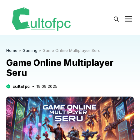
Langsung
ke
M
isi
Home
»
Gaming
»
Game Online Multiplayer Seru
Game Online Multiplayer
Seru
cultofpc
19.09.2025