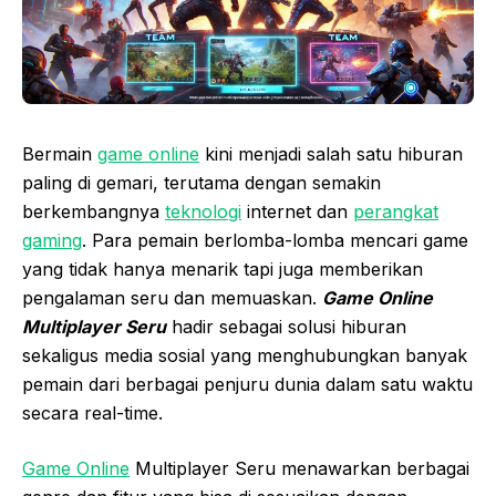
Bermain
game online
kini menjadi salah satu hiburan
paling di gemari, terutama dengan semakin
berkembangnya
teknologi
internet dan
perangkat
gaming
. Para pemain berlomba-lomba mencari game
yang tidak hanya menarik tapi juga memberikan
pengalaman seru dan memuaskan.
Game Online
Multiplayer Seru
hadir sebagai solusi hiburan
sekaligus media sosial yang menghubungkan banyak
pemain dari berbagai penjuru dunia dalam satu waktu
secara real-time.
Game Online
Multiplayer Seru menawarkan berbagai