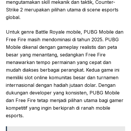
mengutamakan skill mekanik dan taktik, Counter-
Strike 2 merupakan pilihan utama di scene esports
global.
Untuk genre Battle Royale mobile, PUBG Mobile dan
Free Fire masih mendominasi di tahun 2025. PUBG
Mobile dikenal dengan gameplay realistis dan peta
besar yang menantang, sedangkan Free Fire
menawarkan tempo permainan yang cepat dan
mudah diakses berbagai perangkat. Kedua game ini
memiliki slot online komunitas besar dan turnamen
internasional dengan hadiah jutaan dolar. Dengan
dukungan developer yang konsisten, PUBG Mobile
dan Free Fire tetap menjadi pilihan utama bagi gamer
kompetitif yang ingin berkiprah di ranah mobile
esports.