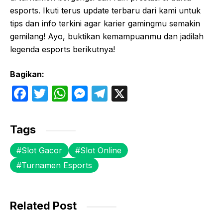
esports. Ikuti terus update terbaru dari kami untuk
tips dan info terkini agar karier gamingmu semakin
gemilang! Ayo, buktikan kemampuanmu dan jadilah
legenda esports berikutnya!
Bagikan:
F
T
W
M
T
X
a
w
h
e
el
c
itt
at
s
e
Tags
e
er
s
s
gr
Slot Gacor
Slot Online
b
A
e
a
Turnamen Esports
o
p
n
m
o
p
g
k
er
Related Post