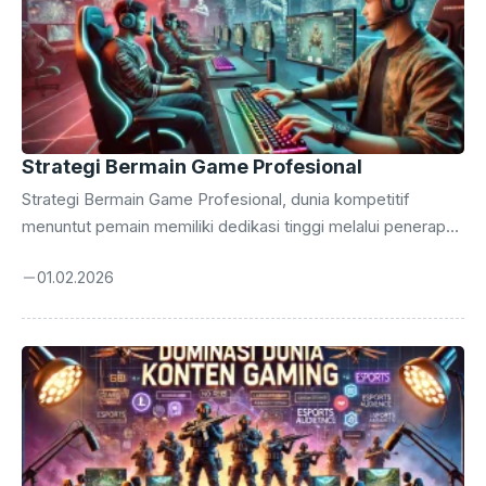
merasakan sensasi petualangan yang jauh lebih mendalam
berkat dukungan perangkat keras generasi terbaru yang
sangat bertenaga sekarang. Kehadiran teknologi
kecerdasan buatan atau ...
Strategi Bermain Game Profesional
Strategi Bermain Game Profesional, dunia kompetitif
menuntut pemain memiliki dedikasi tinggi melalui penerapan
strategi bermain game yang konsisten setiap hari. Anda
01.02.2026
harus memahami bahwa bakat alami saja tidak cukup tanpa
dukungan latihan yang terstruktur dan sangat sistematis.
Pemain hebat selalu memulai langkah mereka dengan
membangun fondasi mekanik yang kuat serta pemahaman
mendalam tentang ekosistem industri. Anda perlu
menguasai setiap elemen teknis agar mampu bersaing
dengan para talenta berbakat dari seluruh penjuru dunia
internasional. Keberhasilan dalam karier esports sangat