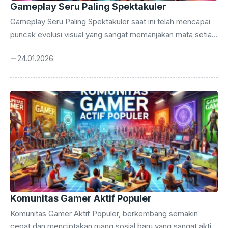
Gameplay Seru Paling Spektakuler
Gameplay Seru Paling Spektakuler saat ini telah mencapai
puncak evolusi visual yang sangat memanjakan mata setiap
pemain. Para pengembang kelas dunia kini sukses
24.01.2026
menciptakan dunia digital yang terasa sangat hidup dan
nyata bagi kita semua. Anda pasti ingin segera merasakan
sensasi bermain dalam lingkungan yang penuh dengan
detail gameplay seru. Teknologi terbaru membawa kita
menuju standar hiburan yang belum pernah terbayangkan
oleh siapa pun pada dekade sebelumnya. Setiap detik
dalam permainan modern menawarkan keajaiban teknis
yang mampu membuat mulut kita ...
Komunitas Gamer Aktif Populer
Komunitas Gamer Aktif Populer, berkembang semakin
cepat dan menciptakan ruang sosial baru yang sangat aktif,