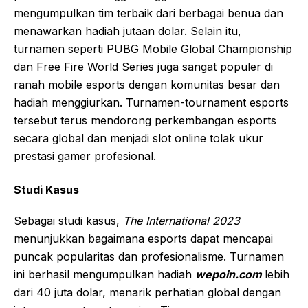
mengumpulkan tim terbaik dari berbagai benua dan
menawarkan hadiah jutaan dolar. Selain itu,
turnamen seperti PUBG Mobile Global Championship
dan Free Fire World Series juga sangat populer di
ranah mobile esports dengan komunitas besar dan
hadiah menggiurkan. Turnamen-tournament esports
tersebut terus mendorong perkembangan esports
secara global dan menjadi slot online tolak ukur
prestasi gamer profesional.
Studi Kasus
Sebagai studi kasus,
The International 2023
menunjukkan bagaimana esports dapat mencapai
puncak popularitas dan profesionalisme. Turnamen
ini berhasil mengumpulkan hadiah
wepoin.com
lebih
dari 40 juta dolar, menarik perhatian global dengan