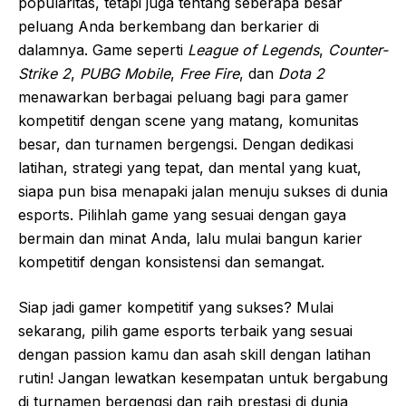
popularitas, tetapi juga tentang seberapa besar
peluang Anda berkembang dan berkarier di
dalamnya. Game seperti
League of Legends
,
Counter-
Strike 2
,
PUBG Mobile
,
Free Fire
, dan
Dota 2
menawarkan berbagai peluang bagi para gamer
kompetitif dengan scene yang matang, komunitas
besar, dan turnamen bergengsi. Dengan dedikasi
latihan, strategi yang tepat, dan mental yang kuat,
siapa pun bisa menapaki jalan menuju sukses di dunia
esports. Pilihlah game yang sesuai dengan gaya
bermain dan minat Anda, lalu mulai bangun karier
kompetitif dengan konsistensi dan semangat.
Siap jadi gamer kompetitif yang sukses? Mulai
sekarang, pilih game esports terbaik yang sesuai
dengan passion kamu dan asah skill dengan latihan
rutin! Jangan lewatkan kesempatan untuk bergabung
di turnamen bergengsi dan raih prestasi di dunia