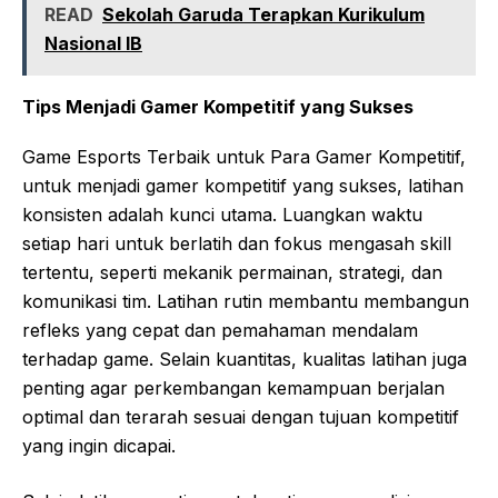
READ
Sekolah Garuda Terapkan Kurikulum
Nasional IB
Tips Menjadi Gamer Kompetitif yang Sukses
Game Esports Terbaik untuk Para Gamer Kompetitif,
untuk menjadi gamer kompetitif yang sukses, latihan
konsisten adalah kunci utama. Luangkan waktu
setiap hari untuk berlatih dan fokus mengasah skill
tertentu, seperti mekanik permainan, strategi, dan
komunikasi tim. Latihan rutin membantu membangun
refleks yang cepat dan pemahaman mendalam
terhadap game. Selain kuantitas, kualitas latihan juga
penting agar perkembangan kemampuan berjalan
optimal dan terarah sesuai dengan tujuan kompetitif
yang ingin dicapai.