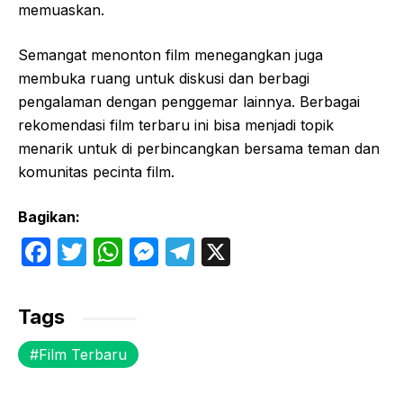
memuaskan.
Semangat menonton film menegangkan juga
membuka ruang untuk diskusi dan berbagi
pengalaman dengan penggemar lainnya. Berbagai
rekomendasi film terbaru ini bisa menjadi topik
menarik untuk di perbincangkan bersama teman dan
komunitas pecinta film.
Bagikan:
F
T
W
M
T
X
a
w
h
e
el
c
itt
at
s
e
Tags
e
er
s
s
gr
Film Terbaru
b
A
e
a
o
p
n
m