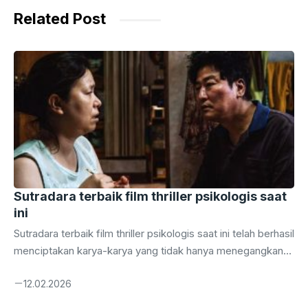
o
p
g
Related Post
k
er
Sutradara terbaik film thriller psikologis saat
ini
Sutradara terbaik film thriller psikologis saat ini telah berhasil
menciptakan karya-karya yang tidak hanya menegangkan
tetapi juga menggugah pikiran penontonnya. Dengan latar
12.02.2026
belakang yang beragam dan perjalanan karier yang
inspiratif, mereka memanfaatkan teknik sinematik untuk