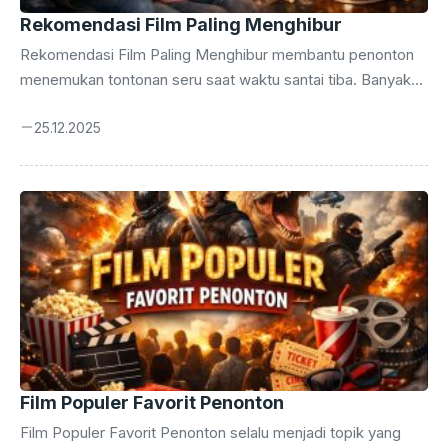
Rekomendasi Film Paling Menghibur
Rekomendasi Film Paling Menghibur membantu penonton
menemukan tontonan seru saat waktu santai tiba. Banyak
orang memilih film ringan dengan alur cepat, humor segar,
25.12.2025
dan aksi jelas untuk menaikkan suasana hati. Tren streaming
mendorong penonton mencari hiburan praktis tanpa riset
panjang. Daftar film yang tepat memberi pengalaman
menyenangkan, menghemat waktu, dan menjaga fokus
tetap rileks. Penonton modern mengutamakan keseruan,
emosi positif, dan cerita mudah di pahami ketika mereka
ingin beristirahat dari rutinitas harian. Pilihan ini cocok untuk
semua usia dan berbagai ...
Film Populer Favorit Penonton
Film Populer Favorit Penonton selalu menjadi topik yang