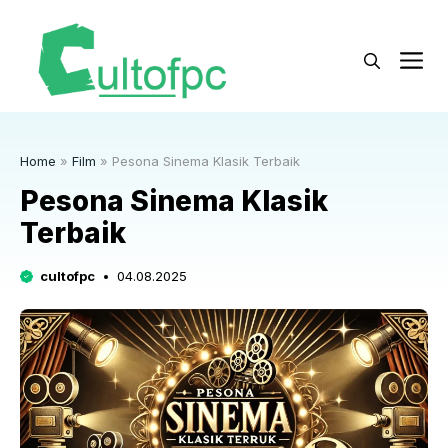
Langsung
ke
M
isi
Home
»
Film
»
Pesona Sinema Klasik Terbaik
Pesona Sinema Klasik
Terbaik
cultofpc
04.08.2025