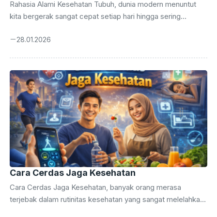
Rahasia Alami Kesehatan Tubuh, dunia modern menuntut
kita bergerak sangat cepat setiap hari hingga sering
melupakan kebutuhan dasar biologis manusia. Tubuh
28.01.2026
manusia memerlukan perhatian khusus agar tetap berfungsi
optimal dalam jangka panjang tanpa ketergantungan pada
bahan-bahan kimia sintetis. Banyak orang mulai mencari
kesehatan tubuh karena merasa lelah dengan efek samping
obat-obatan modern yang sering muncul tiba-tiba.
Pendekatan alami menawarkan solusi berkelanjutan yang
menyentuh akar permasalahan kesehatan Anda melalui
perbaikan gaya hidup secara menyeluruh dan konsisten.
Menemukan keseimbangan antara aktivitas fisik ...
Cara Cerdas Jaga Kesehatan
Cara Cerdas Jaga Kesehatan, banyak orang merasa
terjebak dalam rutinitas kesehatan yang sangat melelahkan
namun memberikan hasil yang sangat minim. Anda