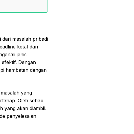
 dari masalah pribadi
eadline ketat dan
enali jenis
 efektif. Dengan
api hambatan dengan
a masalah yang
rtahap. Oleh sebab
h yang akan diambil.
de penyelesaian