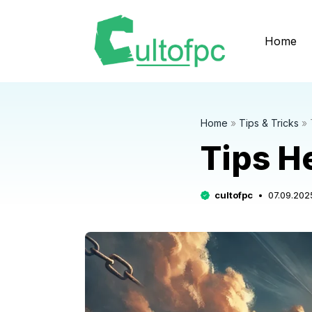
Langsung
ke
Home
isi
Home
»
Tips & Tricks
»
Tips H
cultofpc
07.09.202