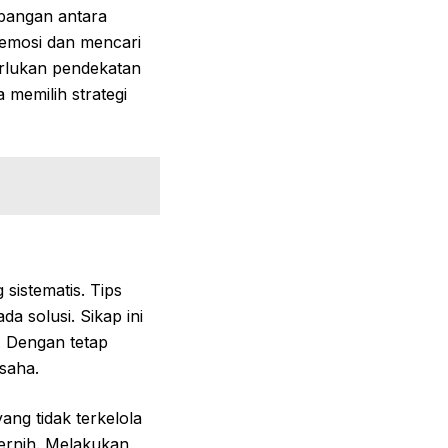
bangan antara
 emosi dan mencari
rlukan pendekatan
memilih strategi
istematis. Tips
a solusi. Sikap ini
. Dengan tetap
saha.
ng tidak terkelola
ernih. Melakukan