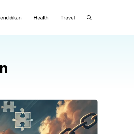
endidikan
Health
Travel
an