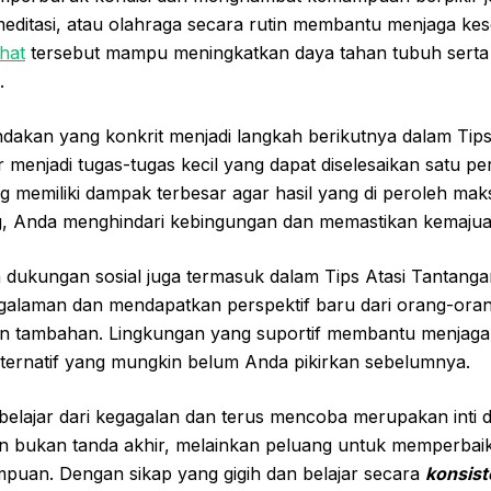
editasi, atau olahraga secara rutin membantu menjaga kes
hat
tersebut mampu meningkatkan daya tahan tubuh serta
.
dakan yang konkrit menjadi langkah berikutnya dalam Tips
menjadi tugas-tugas kecil yang dapat diselesaikan satu per
 memiliki dampak terbesar agar hasil yang di peroleh mak
, Anda menghindari kebingungan dan memastikan kemajuan
dukungan sosial juga termasuk dalam Tips Atasi Tantanga
ngalaman dan mendapatkan perspektif baru dari orang-ora
n tambahan. Lingkungan yang suportif membantu menjaga
lternatif yang mungkin belum Anda pikirkan sebelumnya.
 belajar dari kegagalan dan terus mencoba merupakan inti da
n bukan tanda akhir, melainkan peluang untuk memperbaiki
uan. Dengan sikap yang gigih dan belajar secara
konsist