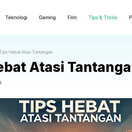
Teknologi
Gaming
Film
Tips & Tricks
P
Tips Hebat Atasi Tantangan
ebat Atasi Tantang
5