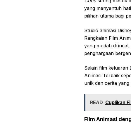
Coco
sering masuk d
yang menyentuh hati.
pilihan utama bagi pe
Studio animasi Disn
Rangkaian Film Anima
yang mudah di ingat
penghargaan bergengs
Selain film keluaran
Animasi Terbaik seper
unik dan cerita yang
READ
Cuplikan F
Film Animasi deng