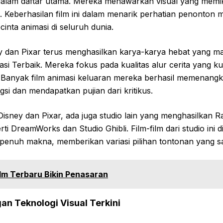
alam daftar utama. Mereka menawarkan visual yang memika
 Keberhasilan film ini dalam menarik perhatian penonton 
cinta animasi di seluruh dunia.
ey dan Pixar terus menghasilkan karya-karya hebat yang m
si Terbaik. Mereka fokus pada kualitas alur cerita yang ku
. Banyak film animasi keluaran mereka berhasil memenang
i dan mendapatkan pujian dari kritikus.
 Disney dan Pixar, ada juga studio lain yang menghasilkan R
ti DreamWorks dan Studio Ghibli. Film-film dari studio ini 
 penuh makna, memberikan variasi pilihan tontonan yang s
ilm Terbaru Bikin Penasaran
an Teknologi Visual Terkini