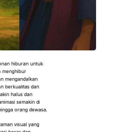
tonan hiburan untuk
a menghibur
 dan mengandalkan
n berkualitas dan
akin halus dan
nimasi semakin di
 hingga orang dewasa.
laman visual yang
masi besar dan