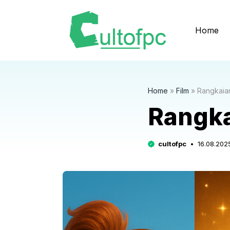
Langsung
ke
Home
isi
Home
»
Film
»
Rangkaian
Rangka
cultofpc
16.08.202