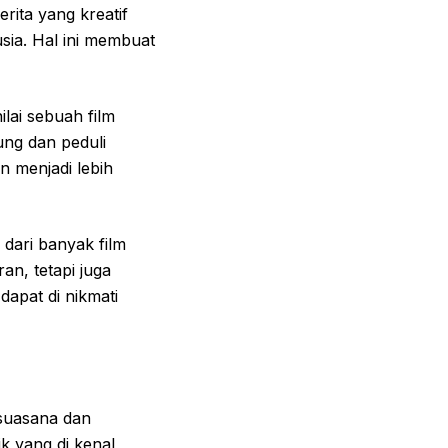
ita yang kreatif
usia. Hal ini membuat
ai sebuah film
ung dan peduli
 menjadi lebih
 dari banyak film
an, tetapi juga
apat di nikmati
suasana dan
k yang di kenal