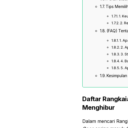
Tips Memili
1. Ke
2. R
(FAQ) Tenta
1. A
2. A
3. S
4. B
5. A
Kesimpulan
Daftar Rangkai
Menghibur
Dalam mencari Rangka