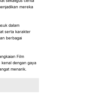
t sekaligus cerita
menjadikan mereka
asuk dalam
at serta karakter
kan berbagai
angkaian Film
di kenal dengan gaya
angat menarik.