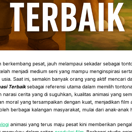
lah berkembang pesat, jauh melampaui sekadar sebagai ton
 telah menjadi medium seni yang mampu menginspirasi sert
 usia. Saat ini, semakin banyak orang yang aktif mencari
asi Terbaik
sebagai referensi utama dalam memilih tontona
narasi cerita yang di suguhkan, kualitas animasi yang sem
n moral yang tersampaikan dengan kuat, menjadikan film a
 oleh berbagai kalangan masyarakat, mulai dari anak-anak
logi
animasi yang terus maju pesat kini memberikan penga
at memukau dalam setiap
produksi film
. Berbagai studio ani