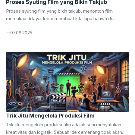
Proses Syuting Film yang Bikin Takjub
Proses syuting film yang bikin takjub, menonton film
memukau di layar lebar membuat kita lupa bahwa di
baliknya ada proses panjang yang rumit dan menantang.
07.08.2025
Syuting film bukan sekadar menekan tombol kamera lalu
semua berjalan lancar. Ada ribuan keputusan, koordinasi,
dan kreativitas yang terlibat di setiap detiknya. Pembahasan
ini akan mengajak kamu menyelami proses syuting film dari
awal hingga akhir yang sering tak terlihat. Bagi banyak
orang, dunia produksi film terdengar glamor. Namun,
realitas di balik layar jauh lebih kompleks. ...
Trik Jitu Mengelola Produksi Film
Trik jitu mengelola produksi film adalah seni menyatukan
kreativitas dan logistik. Sebuah ide cemerlang tidak akan