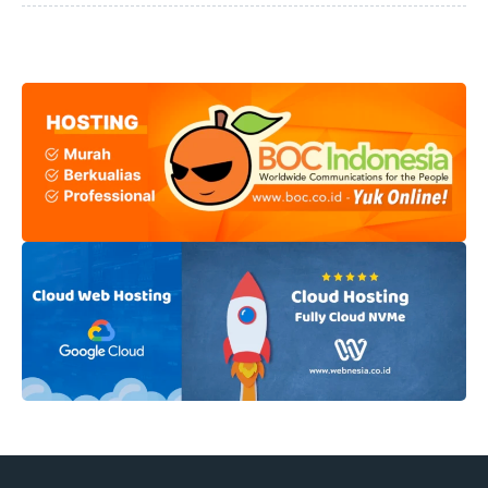
YouTube, OTT, dan media sosial juga membuat ekspektasi
audiens terhadap kualitas visual dan cerita semakin tinggi.
Baik bagi sineas pemula maupun profesional, kemampuan
untuk merancang dan mengeksekusi produksi secara
cepat dan efisien bukan lagi keunggulan, melainkan
kebutuhan mutlak agar tetap relevan di tengah persaingan
yang ...