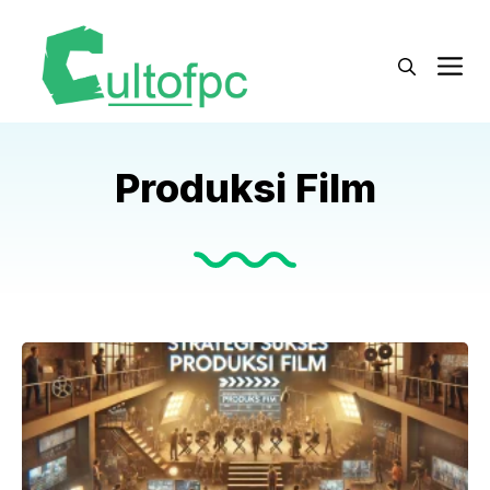
Langsung
ke
M
isi
Produksi Film